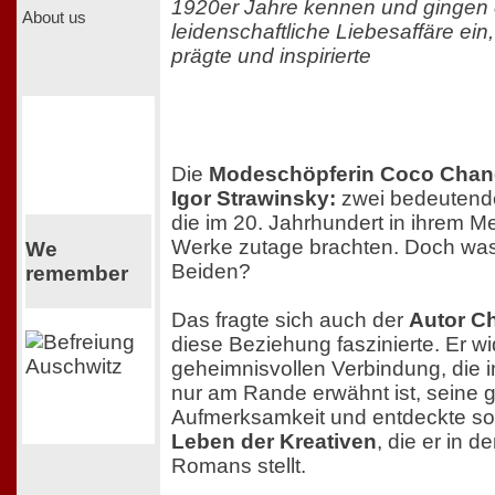
1920er Jahre kennen und gingen 
About us
leidenschaftliche Liebesaffäre ein,
prägte und inspirierte
Die
Modeschöpferin Coco Chane
Igor Strawinsky:
zwei bedeutende
die im 20. Jahrhundert in ihrem Me
Werke zutage brachten. Doch was
We
Beiden?
remember
Das fragte sich auch der
Autor Ch
diese Beziehung faszinierte. Er w
geheimnisvollen Verbindung, die i
nur am Rande erwähnt ist, seine 
Aufmerksamkeit und entdeckte s
Leben der Kreativen
, die er in d
Romans stellt.