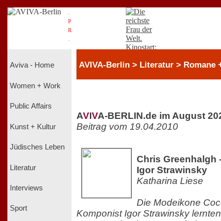
.
P
R
.
AVIVA-Berlin > Literatur > Romane + 
Aviva - Home
Women + Work
Public Affairs
A
V
I
V
A-BERLIN.de im August 20
Beitrag vom 19.04.2010
Kunst + Kultur
Jüdisches Leben
Chris Greenhalgh 
Literatur
Igor Strawinsky
Katharina Liese
Interviews
Die Modeikone Coc
Sport
Komponist Igor Strawinsky lernten