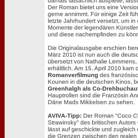
damals tatsächlich abspielte, läss
Der Roman bietet uns eine Versio
gerne annimmt. Für einige Zeit füh
letzte Jahrhundert versetzt, um in 
Momente der legendären Künstler
und diese nachempfinden zu kön
Die Originalausgabe erschien berei
März 2010 ist nun auch die deuts
übersetzt von Nathalie Lemmens,
erhältlich. Am 15. April 2010 kam 
Romanverfilmung
des französis
Kounen in die deutschen Kinos, b
Greenhalgh als Co-Drehbuchau
Hauptrollen sind die Französin An
Däne Mads Mikkelsen zu sehen.
AVIVA-Tipp:
Der Roman "Coco Ch
Strawinsky" des britischen Autors
lässt auf geschickte und zugleich
die Grenzen zwischen den reale