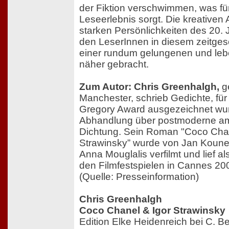
der Fiktion verschwimmen, was fü
Leseerlebnis sorgt. Die kreativen 
starken Persönlichkeiten des 20.
den LeserInnen in diesem zeitges
einer rundum gelungenen und le
näher gebracht.
Zum Autor: Chris Greenhalgh,
g
Manchester, schrieb Gedichte, für
Gregory Award ausgezeichnet wur
Abhandlung über postmoderne am
Dichtung. Sein Roman "Coco Chan
Strawinsky” wurde von Jan Koune
Anna Mouglalis verfilmt und lief al
den Filmfestspielen in Cannes 20
(Quelle: Presseinformation)
Chris Greenhalgh
Coco Chanel & Igor Strawinsky
Edition Elke Heidenreich bei C. 