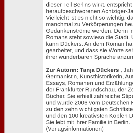
dieser Teil Berlins wirkt, entspric
heraufbeschworenen Achtziger-Ja
Vielleicht ist es nicht so wichtig, 
manchmal zu Verkörperungen heu
Gedankenströme werden. Denn im
Romans steht sowieso die Stadt. 
kann Dückers. An dem Roman hat
gearbeitet, und dass sie Worte seh
ihrer wunderbaren Sprache anzu
Zur Autorin: Tanja Dückers
, Ja
Germanistin, Kunsthistorikerin, Au
Essays, Romanen und Erzählunge
der Frankfurter Rundschau, der Z
Bücher. Sie erhielt zahlreiche Sti
und wurde 2006 vom Deutschen 
zu den zehn wichtigsten Schriftste
und den 100 kreativsten Köpfen D
Sie lebt mit ihrer Familie in Berlin.
(Verlagsinformationen)