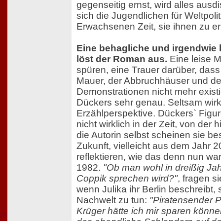
gegenseitig ernst, wird alles ausdi
sich die Jugendlichen für Weltpoli
Erwachsenen Zeit, sie ihnen zu er
Eine behagliche und irgendwi
löst der Roman aus.
Eine leise M
spüren, eine Trauer darüber, dass
Mauer, der Abbruchhäuser und der
Demonstrationen nicht mehr existier
Dückers sehr genau. Seltsam wirkt
Erzählperspektive. Dückers` Figur
nicht wirklich in der Zeit, von der h
die Autorin selbst scheinen sie be
Zukunft, vielleicht aus dem Jahr 
reflektieren, wie das denn nun wa
1982.
"Ob man wohl in dreißig J
Coppik sprechen wird?"
, fragen s
wenn Julika ihr Berlin beschreibt, s
Nachwelt zu tun:
"Piratensender 
Krüger hätte ich mir sparen könne