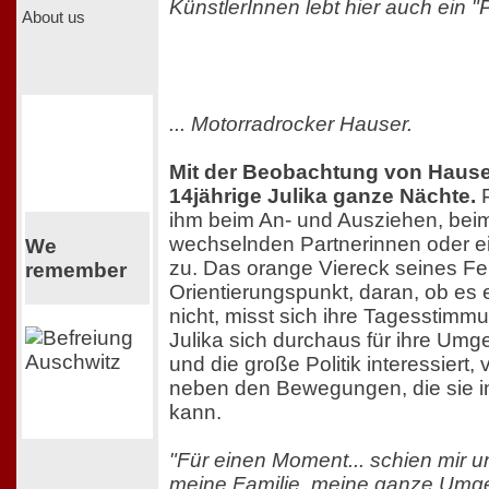
KünstlerInnen lebt hier auch ein "Pr
About us
... Motorradrocker Hauser.
Mit der Beobachtung von Hauser
14jährige Julika ganze Nächte.
P
ihm beim An- und Ausziehen, bei
wechselnden Partnerinnen oder e
We
zu. Das orange Viereck seines Fens
remember
Orientierungspunkt, daran, ob es e
nicht, misst sich ihre Tagesstim
Julika sich durchaus für ihre Umge
und die große Politik interessiert, 
neben den Bewegungen, die sie i
kann.
"Für einen Moment... schien mir u
meine Familie, meine ganze Um