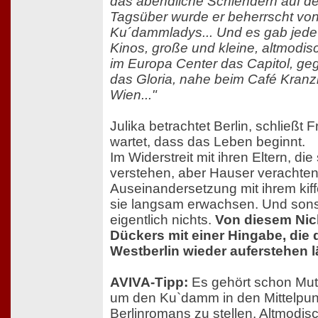
das abendliche Schlendern auf 
Tagsüber wurde er beherrscht von
Ku´dammladys... Und es gab jede
Kinos, große und kleine, altmodis
im Europa Center das Capitol, g
das Gloria, nahe beim Café Kranz
Wien..."
Julika betrachtet Berlin, schließt 
wartet, dass das Leben beginnt.
Im Widerstreit mit ihren Eltern, die
verstehen, aber Hauser verachten,
Auseinandersetzung mit ihrem kif
sie langsam erwachsen. Und sons
eigentlich nichts.
Von diesem Nich
Dückers mit einer Hingabe, die 
Westberlin wieder auferstehen l
AVIVA-Tipp:
Es gehört schon Mut
um den Ku`damm in den Mittelpun
Berlinromans zu stellen. Altmodis