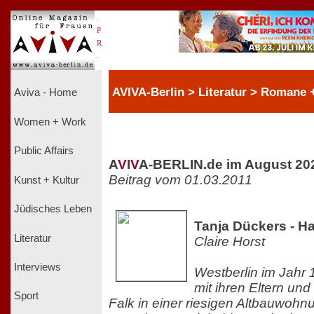
.
P
R
.
AVIVA-Berlin > Literatur > Romane + 
Aviva - Home
Women + Work
Public Affairs
A
V
I
V
A-BERLIN.de im August 20
Beitrag vom 01.03.2011
Kunst + Kultur
Jüdisches Leben
Tanja Dückers - H
Literatur
Claire Horst
Interviews
Westberlin im Jahr 1
mit ihren Eltern un
Sport
Falk in einer riesigen Altbauwoh