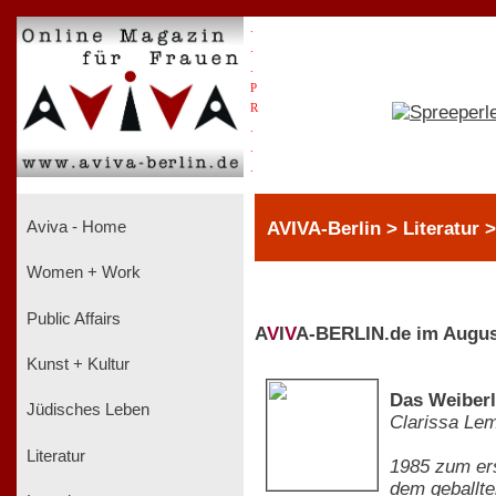
.
.
.
P
R
.
.
.
AVIVA-Berlin > Literatur
Aviva - Home
Women + Work
Public Affairs
A
V
I
V
A-BERLIN.de im Augus
Kunst + Kultur
Das Weiberl
Jüdisches Leben
Clarissa Le
Literatur
1985 zum ers
dem geballte