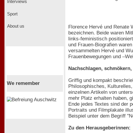
Interviews
Sport
About us
Florence Hervé und Renate W
bezeichnen. Beide waren Mitb
links-feministisch positioni
und Frauen-Biografien waren 
versammelten Hervé und Wurm
Frauenbewegungen und –Welten.
Nachschlagen, schmökern, 
Griffig und kompakt beschrieb
We remember
Philosophisches, Kulturelles
einzelnen Artikeln von unter
mehr Platz erhalten haben, g
Ende jedes Textes sind der p
Portraits und Filmplakate il
Beispiel unter dem Begriff "N
Zu den Herausgeberinnen: