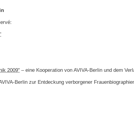
in
Hervé:
"
nik 2009"
– eine Kooperation von AVIVA-Berlin und dem Ver
AVIVA-Berlin zur Entdeckung verborgener Frauenbiographien i