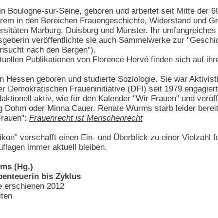
 Boulogne-sur-Seine, geboren und arbeitet seit Mitte der 60
erem in den Bereichen Frauengeschichte, Widerstand und Gr
ersitäten Marburg, Duisburg und Münster. Ihr umfangreiche
sgeberin veröffentlichte sie auch Sammelwerke zur "Gesch
nsucht nach den Bergen").
ellen Publikationen von Florence Hervé finden sich auf ihr
n Hessen geboren und studierte Soziologie. Sie war Aktivis
er Demokratischen Fraueninitiative (DFI) seit 1979 engagie
aktionell aktiv, wie für den Kalender "Wir Frauen" und veröff
 Dohm oder Minna Cauer. Renate Wurms starb leider bereit
Frauen":
Frauenrecht ist Menschenrecht
on" verschafft einen Ein- und Überblick zu einer Vielzahl f
flagen immer aktuell bleiben.
ms (Hg.)
enteuerin bis Zyklus
e erschienen 2012
ten