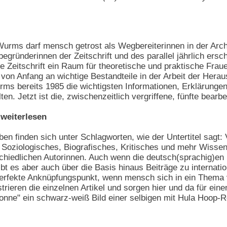
urms darf mensch getrost als Wegbereiterinnen in der Arch
egründerinnen der Zeitschrift und des parallel jährlich ersc
erte Zeitschrift ein Raum für theoretische und praktische Fr
von Anfang an wichtige Bestandteile in der Arbeit der Herau
s bereits 1985 die wichtigsten Informationen, Erklärungen
 Jetzt ist die, zwischenzeitlich vergriffene, fünfte bearbei
weiterlesen
en finden sich unter Schlagworten, wie der Untertitel sagt: 
, Soziologisches, Biografisches, Kritisches und mehr Wissen
schiedlichen Autorinnen. Auch wenn die deutsch(sprachig)en 
ibt es aber auch über die Basis hinaus Beiträge zu internat
erfekte Anknüpfungspunkt, wenn mensch sich in ein Thema v
lustrieren die einzelnen Artikel und sorgen hier und da für 
onne" ein schwarz-weiß Bild einer selbigen mit Hula Hoop-Rei