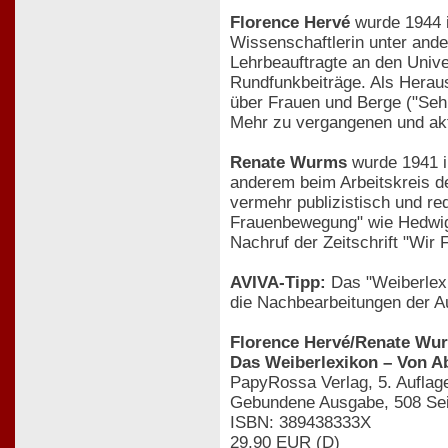
Florence Hervé
wurde 1944 in
Wissenschaftlerin unter and
Lehrbeauftragte an den Univ
Rundfunkbeiträge. Als Herau
über Frauen und Berge ("Seh
Mehr zu vergangenen und aktu
Renate Wurms
wurde 1941 i
anderem beim Arbeitskreis d
vermehr publizistisch und red
Frauenbewegung" wie Hedwig
Nachruf der Zeitschrift "Wir 
AVIVA-Tipp:
Das "Weiberlexik
die Nachbearbeitungen der Au
Florence Hervé/Renate Wur
Das Weiberlexikon – Von Ab
PapyRossa Verlag, 5. Auflag
Gebundene Ausgabe, 508 Sei
ISBN: 389438333X
29,90 EUR (D)