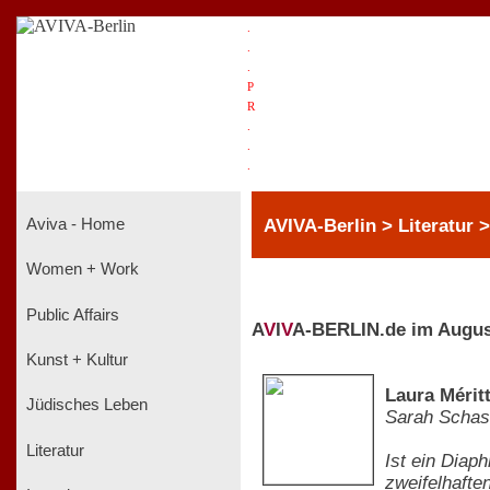
.
.
.
P
R
.
.
.
AVIVA-Berlin > Literatur
Aviva - Home
Women + Work
Public Affairs
A
V
I
V
A-BERLIN.de im Augus
Kunst + Kultur
Laura Mérit
Jüdisches Leben
Sarah Scha
Literatur
Ist ein Diap
zweifelhafte