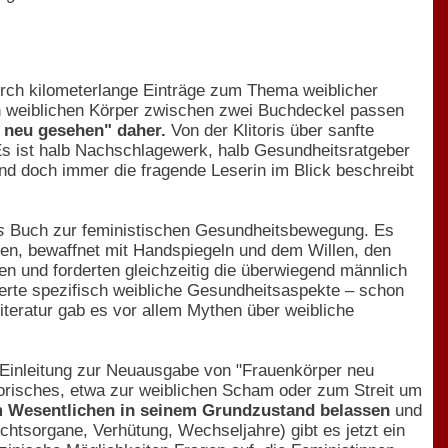
durch kilometerlange Einträge zum Thema weiblicher
en weiblichen Körper zwischen zwei Buchdeckel passen
 neu gesehen" daher.
Von der Klitoris über sanfte
Es ist halb Nachschlagewerk, halb Gesundheitsratgeber
nd doch immer die fragende Leserin im Blick beschreibt
s
Buch zur feministischen Gesundheitsbewegung. Es
en, bewaffnet mit Handspiegeln und dem Willen, den
n und forderten gleichzeitig die überwiegend männlich
ierte spezifisch weibliche Gesundheitsaspekte – schon
iteratur gab es vor allem Mythen über weibliche
rer Einleitung zur Neuausgabe von "Frauenkörper neu
orisches, etwa zur weiblichen Scham oder zum Streit um
im Wesentlichen in seinem Grundzustand belassen
und
htsorgane, Verhütung, Wechseljahre) gibt es jetzt ein