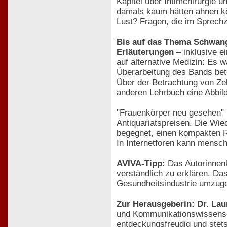
Kapitel über Intimchirurgie 
damals kaum hätten ahnen kö
Lust? Fragen, die im Sprech
Bis auf das Thema Schwange
Erläuterungen
– inklusive e
auf alternative Medizin: Es 
Überarbeitung des Bands bet
Über der Betrachtung von Ze
anderen Lehrbuch eine Abbildu
"Frauenkörper neu gesehen" 
Antiquariatspreisen. Die Wie
begegnet, einen kompakten 
In Internetforen kann mensc
AVIVA-Tipp:
Das Autorinnenk
verständlich zu erklären. Da
Gesundheitsindustrie umzuge
Zur Herausgeberin: Dr. Lau
und Kommunikationswissenscha
entdeckungsfreudig und stets 