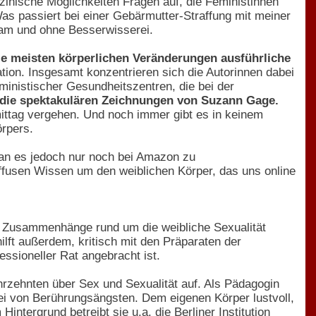
izinische Möglichkeiten Fragen auf, die Feministinnen
 passiert bei einer Gebärmutter-Straffung mit meiner
sam und ohne Besserwisserei.
ie meisten körperlichen Veränderungen ausführliche
ation. Insgesamt konzentrieren sich die Autorinnen dabei
ministischer Gesundheitszentren, die bei der
die spektakulären Zeichnungen von Suzann Gage.
ittag vergehen. Und noch immer gibt es in keinem
örpers.
man es jedoch nur noch bei Amazon zu
iffusen Wissen um den weiblichen Körper, das uns online
e Zusammenhänge rund um die weibliche Sexualität
lft außerdem, kritisch mit den Präparaten der
sioneller Rat angebracht ist.
hrzehnten über Sex und Sexualität auf. Als Pädagogin
ei von Berührungsängsten. Dem eigenen Körper lustvoll,
intergrund betreibt sie u.a. die Berliner Institution