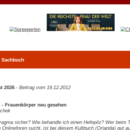
 > Sachbuch
t 2026
-
Beitrag vom 19.12.2012
t - Frauenkörper neu gesehen
schek
hragma sicher? Wie behandle ich einen Hefepilz? Wer beim 
n Onlineforen sucht, ist bei diesem Kultbuch (Orlanda) gut a