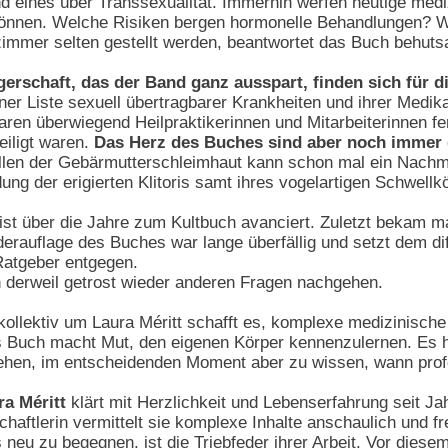
und eines über Transsexualität. Immerhin werfen heutige med
nnen. Welche Risiken bergen hormonelle Behandlungen? Was
zimmer selten gestellt werden, beantwortet das Buch behut
rschaft, das der Band ganz ausspart, finden sich für d
iner Liste sexuell übertragbarer Krankheiten und ihrer Medik
waren überwiegend Heilpraktikerinnen und Mitarbeiterinnen fe
eiligt waren.
Das Herz des Buches sind aber noch immer 
llen der Gebärmutterschleimhaut kann schon mal ein Nachm
ng der erigierten Klitoris samt ihres vogelartigen Schwellk
ist über die Jahre zum Kultbuch avanciert. Zuletzt bekam 
derauflage des Buches war lange überfällig und setzt dem d
Ratgeber entgegen.
h derweil getrost wieder anderen Fragen nachgehen.
ollektiv um Laura Méritt schafft es, komplexe medizinisch
s Buch macht Mut, den eigenen Körper kennenzulernen. Es hi
hen, im entscheidenden Moment aber zu wissen, wann profes
ra Méritt
klärt mit Herzlichkeit und Lebenserfahrung seit Ja
ftlerin vermittelt sie komplexe Inhalte anschaulich und fr
neu zu begegnen, ist die Triebfeder ihrer Arbeit. Vor diesem H