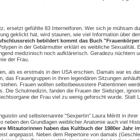
tz, ersetzt gefühlte 83 Internetforen. Wer sich je mühsam 
ng geklickt hat, wird staunen, wie viel Information über d
aufschlussreich bebildert kommt das Buch "Frauenkörper
lypen in der Gebärmutter erklärt es weibliche Sexualität. 
ngend medizinisch noch aufklärerisch. Geradezu nüchtern u
ie der Frau.
ren, als es erstmals in den USA erschien. Damals war es
da
 das Frauengruppen in ihren legendären Sitzungen anhäuft
stehen. Frauen wollten selbstbewusstere Patientinnen werde
. Die Schulmedizin, fanden die Frauen der Siebziger, ignor
lechtsorgane der Frau viel zu wenig geforscht wurde. Statt L
Linguistin und selbsternannte "Sexpertin" Laura Méritt in ih
so neben den Grundlagen weiblicher Anatomie auch viel Hist
ihre Mitautorinnen haben das Kultbuch der 1980er Jahr 
geist angepasst. Neben dem Repertoire von damals (Geschlec