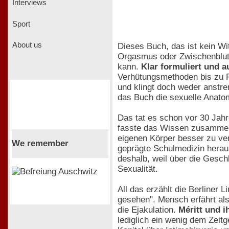
Interviews
Sport
About us
Dieses Buch, das ist kein Wi
Orgasmus oder Zwischenblutu
kann.
Klar formuliert und 
Verhütungsmethoden bis zu Po
und klingt doch weder anstre
das Buch die sexuelle Anatom
Das tat es schon vor 30 Jah
fasste das Wissen zusammen,
eigenen Körper besser zu ver
We remember
geprägte Schulmedizin heraus
deshalb, weil über die Gesch
Sexualität.
All das erzählt die Berliner 
gesehen". Mensch erfährt al
die Ejakulation.
Méritt und 
lediglich ein wenig dem Zeit