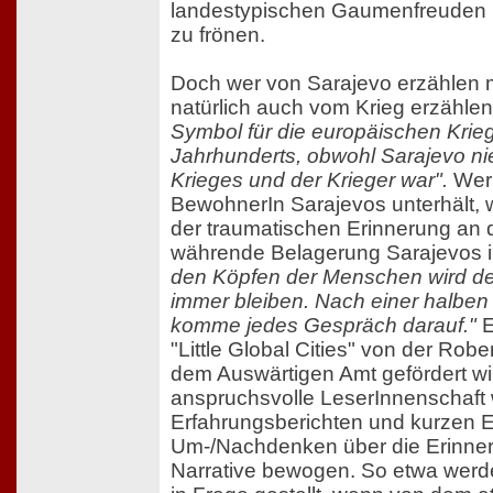
landestypischen Gaumenfreuden
zu frönen.
Doch wer von Sarajevo erzählen
natürlich auch vom Krieg erzähle
Symbol für die europäischen Kri
Jahrhunderts, obwohl Sarajevo ni
Krieges und der Krieger war".
Wer 
BewohnerIn Sarajevos unterhält, 
der traumatischen Erinnerung an 
währende Belagerung Sarajevos 
den Köpfen der Menschen wird de
immer bleiben. Nach einer halben
komme jedes Gespräch darauf."
E
"Little Global Cities" von der Rob
dem Auswärtigen Amt gefördert wi
anspruchsvolle LeserInnenschaft w
Erfahrungsberichten und kurzen
Um-/Nachdenken über die Erinner
Narrative bewogen. So etwa wer