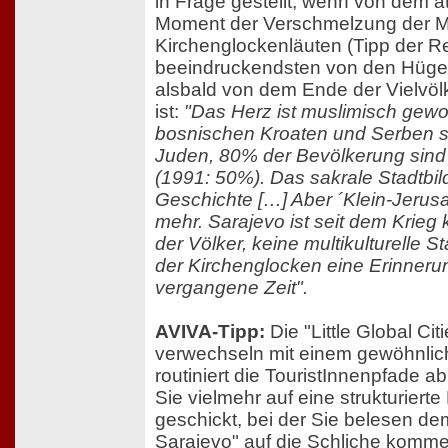
in Frage gestellt, wenn von dem
Moment der Verschmelzung der M
Kirchenglockenläuten (Tipp der R
beeindruckendsten von den Hügel
alsbald von dem Ende der Vielvöl
ist:
"Das Herz ist muslimisch gewo
bosnischen Kroaten und Serben sin
Juden, 80% der Bevölkerung sind 
(1991: 50%). Das sakrale Stadtbil
Geschichte […] Aber ´Klein-Jerusal
mehr. Sarajevo ist seit dem Krieg
der Völker, keine multikulturelle S
der Kirchenglocken eine Erinneru
vergangene Zeit".
AVIVA-Tipp:
Die "Little Global Citi
verwechseln mit einem gewöhnlich
routiniert die TouristInnenpfade a
Sie vielmehr auf eine strukturiert
geschickt, bei der Sie belesen d
Sarajevo" auf die Schliche komm