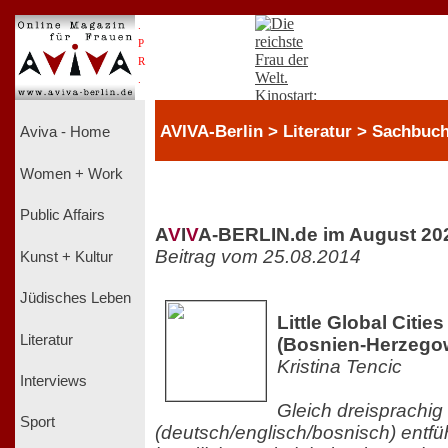
.
P
R
.
AVIVA-Berlin > Literatur > Sachbuc
Aviva - Home
Women + Work
Public Affairs
A
V
I
V
A-BERLIN.de im August 20
Beitrag vom 25.08.2014
Kunst + Kultur
Jüdisches Leben
Little Global Cities
Literatur
(Bosnien-Herzego
Kristina Tencic
Interviews
Gleich dreisprachig
Sport
(deutsch/englisch/bosnisch) entfü