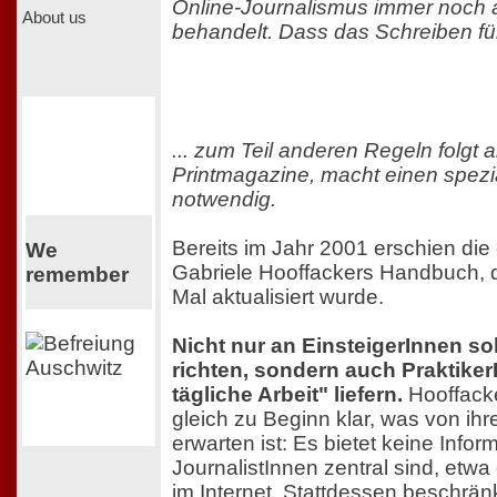
Online-Journalismus immer noch a
About us
behandelt. Dass das Schreiben fürs
... zum Teil anderen Regeln folgt 
Printmagazine, macht einen spezi
notwendig.
Bereits im Jahr 2001 erschien di
We
Gabriele Hooffackers Handbuch, 
remember
Mal aktualisiert wurde.
Nicht nur an EinsteigerInnen so
richten, sondern auch Praktiker
tägliche Arbeit" liefern.
Hooffacker
gleich zu Beginn klar, was von ih
erwarten ist: Es bietet keine Inform
JournalistInnen zentral sind, etw
im Internet. Stattdessen beschränk