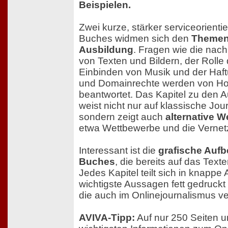
Beispielen.
Zwei kurze, stärker serviceorientie
Buches widmen sich den
Themen
Ausbildung
. Fragen wie die nac
von Texten und Bildern, der Roll
Einbinden von Musik und der Haftu
und Domainrechte werden von Ho
beantwortet. Das Kapitel zu den
weist nicht nur auf klassische Jou
sondern zeigt auch
alternative 
etwa Wettbewerbe und die Vernet
Interessant ist die
grafische Aufb
Buches
, die bereits auf das Text
Jedes Kapitel teilt sich in knappe
wichtigste Aussagen fett gedruckt
die auch im Onlinejournalismus v
AVIVA-Tipp:
Auf nur 250 Seiten u