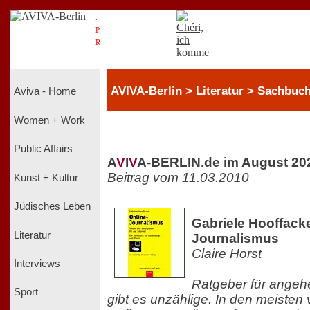
.
P
R
.
AVIVA-Berlin > Literatur > Sachbuc
Aviva - Home
Women + Work
Public Affairs
A
V
I
V
A-BERLIN.de im August 20
Beitrag vom 11.03.2010
Kunst + Kultur
Jüdisches Leben
Gabriele Hooffacke
Literatur
Journalismus
Claire Horst
Interviews
Ratgeber für angeh
Sport
gibt es unzählige. In den meisten 