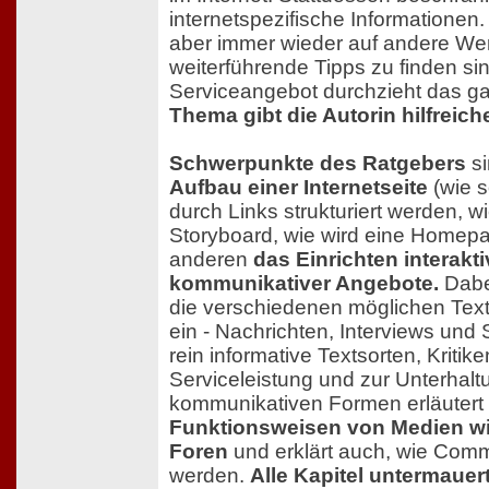
internetspezifische Informationen.
aber immer wieder auf andere We
weiterführende Tipps zu finden si
Serviceangebot durchzieht das g
Thema gibt die Autorin hilfreich
Schwerpunkte des Ratgebers
si
Aufbau einer Internetseite
(wie s
durch Links strukturiert werden, wie
Storyboard, wie wird eine Homep
anderen
das Einrichten interakt
kommunikativer Angebote.
Dabei
die verschiedenen möglichen Texts
ein - Nachrichten, Interviews und
rein informative Textsorten, Kriti
Serviceleistung und zur Unterhalt
kommunikativen Formen erläutert 
Funktionsweisen von Medien wie
Foren
und erklärt auch, wie Com
werden.
Alle Kapitel untermauert