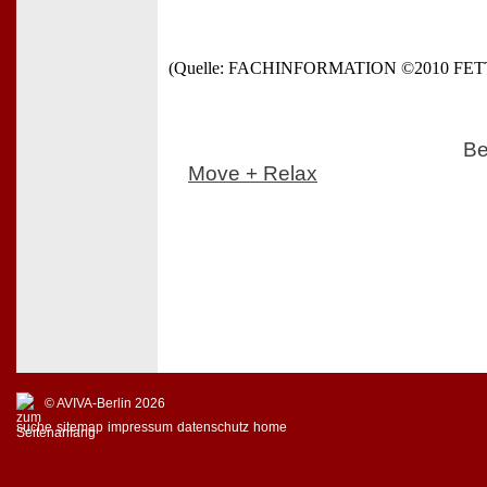
(Quelle: FACHINFORMATION ©2010 FE
Be
Move + Relax
© AVIVA-Berlin 2026
suche
sitemap
impressum
datenschutz
home