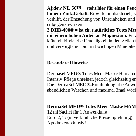
Ajidew NL-50™ = steht hier für einen Feu
hohem Zink-Gehalt.
Er wirkt antibakteriell,
verhilft, der Entstehung von Unreinheiten un
entgegenzuwirken.
3 DHB-400® = ist ein natürliches Totes Mee
mit einem hohen Anteil an Magnesium.
Es 
klärend, bindet die Feuchtigkeit in den Zellen 
und versorgt die Haut mit wichtigen Mineralie
Besondere Hinweise
Dermasel MED® Totes Meer Maske Hamamelis 
Intensiv-Pflege unreiner, jedoch gleichzeitig e
Die DermaSel MED®-Empfehlung: die Anwen
abendlichen Waschen und maximal 3mal wöche
DermaSel MED® Totes Meer Maske H
12 ml Sachet für 1 Anwendung
Euro 2,45 (unverbindliche Preisempfehlung)
Apothekenexklusiv!