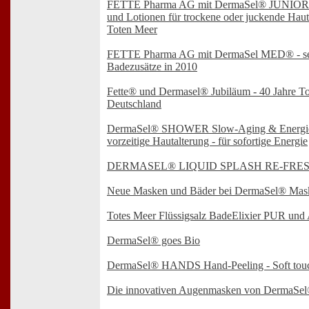
FETTE Pharma AG mit DermaSel® JUNIOR - 
und Lotionen für trockene oder juckende Haut
Toten Meer
FETTE Pharma AG mit DermaSel MED® - sec
Badezusätze in 2010
Fette® und Dermasel® Jubiläum - 40 Jahre To
Deutschland
DermaSel® SHOWER Slow-Aging & Energie 
vorzeitige Hautalterung - für sofortige Energie
DERMASEL® LIQUID SPLASH RE-FRE
Neue Masken und Bäder bei DermaSel® Mas
Totes Meer Flüssigsalz BadeElixier PUR und A
DermaSel® goes Bio
DermaSel® HANDS Hand-Peeling - Soft tou
Die innovativen Augenmasken von DermaSe