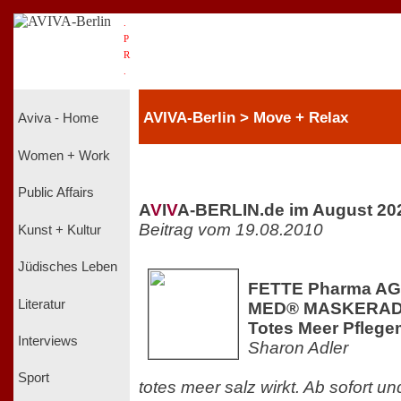
.
P
R
.
AVIVA-Berlin > Move + Relax
Aviva - Home
Women + Work
Public Affairs
A
V
I
V
A-BERLIN.de im August 20
Beitrag vom 19.08.2010
Kunst + Kultur
Jüdisches Leben
FETTE Pharma AG 
Literatur
MED® MASKERADE 
Totes Meer Pflege
Interviews
Sharon Adler
Sport
totes meer salz wirkt. Ab sofort u