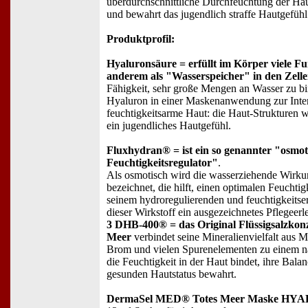
überdurchschnittliche Durchfeuchtung der Haut,
und bewahrt das jugendlich straffe Hautgefühl
Produktprofil:
Hyaluronsäure = erfüllt im Körper viele F
anderem als "Wasserspeicher" in den Zelle
Fähigkeit, sehr große Mengen an Wasser zu b
Hyaluron in einer Maskenanwendung zur Inten
feuchtigkeitsarme Haut: die Haut-Strukturen wi
ein jugendliches Hautgefühl.
Fluxhydran® = ist ein so genannter "osmot
Feuchtigkeitsregulator"
.
Als osmotisch wird die wasserziehende Wirku
bezeichnet, die hilft, einen optimalen Feuchtig
seinem hydroregulierenden und feuchtigkeitser
dieser Wirkstoff ein ausgezeichnetes Pflegeerl
3 DHB-400® = das Original Flüssigsalzkon
Meer
verbindet seine Mineralienvielfalt aus
Brom und vielen Spurenelementen zu einem n
die Feuchtigkeit in der Haut bindet, ihre Balan
gesunden Hautstatus bewahrt.
DermaSel MED® Totes Meer Maske H