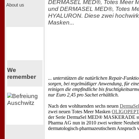
DERMASEL MED®, Totes Meer 
About us
und DERMASEL MED®, Totes Me
HYALURON. Diese zwei hochwirk
Masken...
We
remember
... unterstützen die natürlichen Repair-Funkt
sorgen, bei regelmäßiger Anwendung, für eine
reinigen die empfindliche bis feuchtigkeitsarme
nur Euro 2,45 pro Sachet erhältlich.
Nach den wohltuenden sechs neuen
DermaSe
zwei neuen Totes Meer Masken
OLIGOPEPT
der Serie DermaSel MED® MASKERADE stel
Pharma AG nun in 2010 zwei weitere Neuheite
dermatologisch-pharmazeutischem Anspruch v