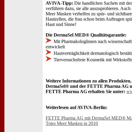
AVIVA-Tipp:
Die handlichen Sachets mit de
verführen dazu, sie alle auszuprobieren. Auch
Meer Masken verhelfen zu spür- und sichtbarer
Hautzellen, die frau schon beim Auftragen sp
Haut und Sinne!
Die DermaSel MED® Qualitätsgarantie:
Mit PharmakologInnen nach wissenschaftl
entwickelt
Hautverträglichkeit dermatologisch bestäti
Tierversuchsfreie Kosmetik mit Wirkstoff
Weitere Informationen zu allen Produkten,
DermaSel® und der FETTE Pharma AG und
FETTE Pharma AG erhalten Sie unter:
ww
Weiterlesen auf AVIVA-Berlin:
FETTE Pharma AG mit DermaSel MED® M
Totes Meer Masken in 2010