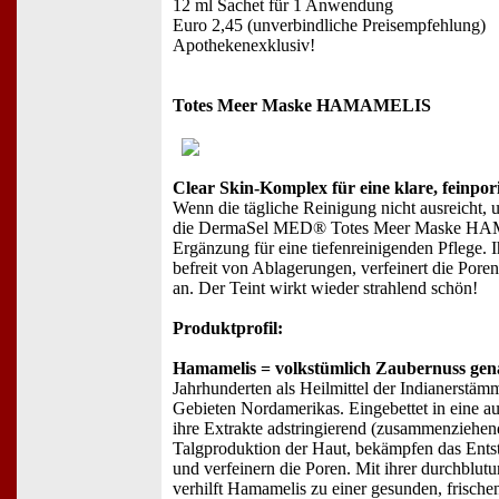
12 ml Sachet für 1 Anwendung
Euro 2,45 (unverbindliche Preisempfehlung)
Apothekenexklusiv!
Totes Meer Maske HAMAMELIS
Clear Skin-Komplex für eine klare, feinpor
Wenn die tägliche Reinigung nicht ausreicht, u
die DermaSel MED® Totes Meer Maske HA
Ergänzung für eine tiefenreinigenden Pflege.
befreit von Ablagerungen, verfeinert die Poren
an. Der Teint wirkt wieder strahlend schön!
Produktprofil:
Hamamelis = volkstümlich Zaubernuss gen
Jahrhunderten als Heilmittel der Indianerstäm
Gebieten Nordamerikas. Eingebettet in eine 
ihre Extrakte adstringierend (zusammenziehend
Talgproduktion der Haut, bekämpfen das Ents
und verfeinern die Poren. Mit ihrer durchblut
verhilft Hamamelis zu einer gesunden, frische