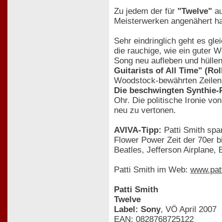
Zu jedem der für
"Twelve"
au
Meisterwerken angenähert ha
Sehr eindringlich geht es gle
die rauchige, wie ein guter 
Song neu aufleben und hülle
Guitarists of All Time" (Rol
Woodstock-bewährten Zeilen
Die beschwingten Synthie-
Ohr. Die politische Ironie vo
neu zu vertonen.
AVIVA-Tipp:
Patti Smith spa
Flower Power Zeit der 70er b
Beatles, Jefferson Airplane,
Patti Smith im Web:
www.patt
Patti Smith
Twelve
Label: Sony
, VÖ April 2007
EAN: 0828768725122