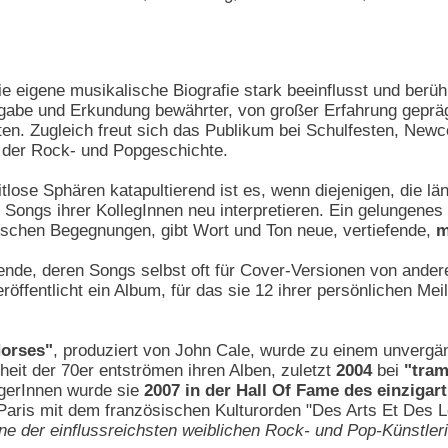
e eigene musikalische Biografie stark beeinflusst und berühr
gabe und Erkundung bewährter, von großer Erfahrung geprägt
sten. Zugleich freut sich das Publikum bei Schulfesten, Ne
der Rock- und Popgeschichte.
itlose Sphären katapultierend ist es, wenn diejenigen, die l
n Songs ihrer KollegInnen neu interpretieren. Ein gelungenes
chen Begegnungen, gibt Wort und Ton neue, vertiefende,
m
ende, deren Songs selbst oft für Cover-Versionen von and
röffentlicht ein Album, für das sie 12 ihrer persönlichen Me
Horses"
, produziert von John Cale, wurde zu einem unvergän
heit der 70er entströmen ihren Alben, zuletzt
2004
bei
"tram
lgerInnen wurde sie
2007 in der Hall Of Fame des einziga
 Paris mit dem französischen Kulturorden "Des Arts Et Des L
ine der einflussreichsten weiblichen Rock- und Pop-Künstler