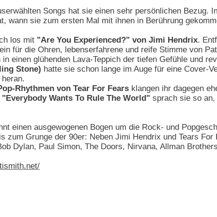
serwählten Songs hat sie einen sehr persönlichen Bezug. Im 
t, wann sie zum ersten Mal mit ihnen in Berührung gekomme
ich los mit
"Are You Experienced?" von Jimi Hendrix
. Ent
Wein für die Ohren, lebenserfahrene und reife Stimme von Pa
n in einen glühenden Lava-Teppich der tiefen Gefühle und 
ling Stone)
hatte sie schon lange im Auge für eine Cover-Ver
 heran.
Pop-Rhythmen von Tear For Fears
klangen ihr dagegen ehe
n
"Everybody Wants To Rule The World"
sprach sie so an, 
nnt einen ausgewogenen Bogen um die Rock- und Popgeschich
is zum Grunge der 90er: Neben Jimi Hendrix und Tears For F
 Bob Dylan, Paul Simon, The Doors, Nirvana, Allman Brother
ismith.net/