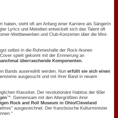
t haben, steht oft am Anfang einer Karriere als SängerIn
er Lyrics und Melodien entwickelt sich das Talent oft
wcomer-Wettbewerben und Club-Konzerten über die Mini-
ängst selbst in die Ruhmeshalle der Rock-Ikonen
 Cover spielt gekonnt mit der Erinnerung an
anchmal überraschende Komponenten.
eren Bands auserwählt werden. Nun
erfüllt sie sich einen
ilensteine ausgesucht und mit ihrer Band in neuem
glichen Klassiker. Der revolutionäre Habitus der 60er
pin´"
. Gemeinsam mit den Allergrößten ihrer
rtigen Rock and Roll Museum in Ohio/Cleveland
ettres" ausgezeichnet. Der französische Kulturminister
innen."