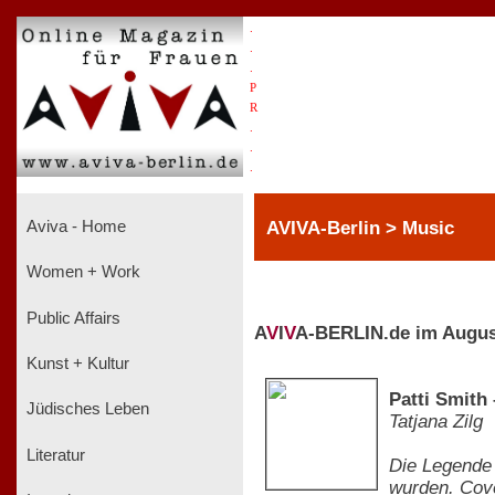
.
.
.
P
R
.
.
.
AVIVA-Berlin > Music
Aviva - Home
Women + Work
Public Affairs
A
V
I
V
A-BERLIN.de im Augus
Kunst + Kultur
Patti Smith
Jüdisches Leben
Tatjana Zilg
Literatur
Die Legende 
wurden. Cove