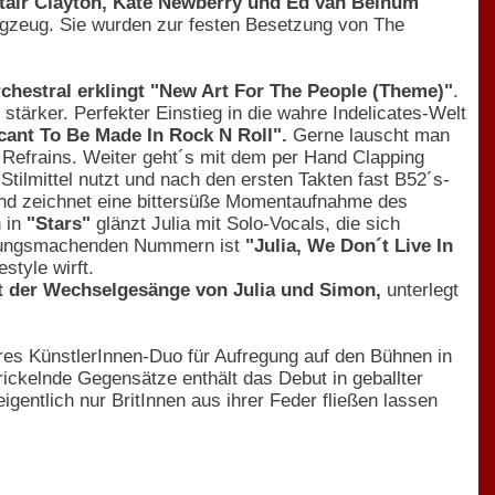
tair Clayton, Kate Newberry und Ed van Beinum
agzeug. Sie wurden zur festen Besetzung von The
chestral erklingt "New Art For The People (Theme)"
.
tärker. Perfekter Einstieg in die wahre Indelicates-Welt
icant To Be Made In Rock N Roll".
Gerne lauscht man
 Refrains. Weiter geht´s mit dem per Hand Clapping
-Stilmittel nutzt und nach den ersten Takten fast B52´s-
t und zeichnet eine bittersüße Momentaufnahme des
h in
"Stars"
glänzt Julia mit Solo-Vocals, die sich
immungsmachenden Nummern ist
"Julia, We Don´t Live In
style wirft.
ät der Wechselgesänge von Julia und Simon,
unterlegt
eres KünstlerInnen-Duo für Aufregung auf den Bühnen in
kelnde Gegensätze enthält das Debut in geballter
gentlich nur BritInnen aus ihrer Feder fließen lassen