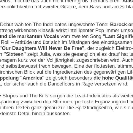
selbst möchte das auch nicht mehr groß thematisieren.
Alas
Persönlichkeiten mit zweiter Gitarre, dem Bass und am Schl
r Debut wählten The Indelicates ungewohnte Töne:
Barock or
treng wirkenden Klassik wirkt intelligenter Pop immer umso s
und die markanten Vocals
vom zweiten Song
"Last Signif
oll – Attitüde und übt sich im Mitsingen des einprägsamen
"Our Daughters Will Never Be Free"
, der zugleich Elektro
In
"Sixteen"
zeigt Julia, was sie gesanglich alles drauf ha
nagern kurz vor der Volljährigkeit zugeschrieben wird. Auc
nd selbstbewusst frech bewegen. Eine der flottesten, st
-ironischen Blick auf die Ingredienzien des gegenwärtigen Life
ppelung "America"
zeigt sich besonders
die hohe Qualit
 der sicher auch die Dancefloors in Rage versetzen wird.
Stripes und The Kills sorgen die Lead-Indelicates als weit
annung zwischen den Stimmen, perfekte Ergänzung und pric
hren Texten ganz genau zu: Die Spitzfindigkeiten, wie sie ei
leinste Detail hinein auskosten.