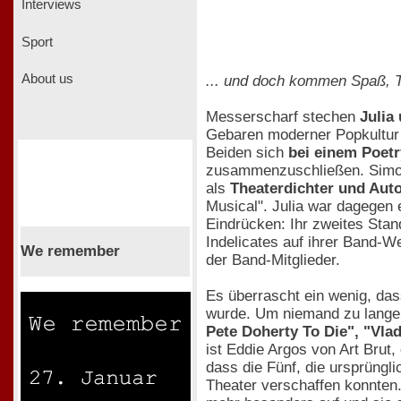
Interviews
Sport
About us
... und doch kommen Spaß, T
Messerscharf stechen
Julia
Gebaren moderner Popkultur u
Beiden sich
bei einem Poetr
zusammenzuschließen. Simon 
als
Theaterdichter und Aut
Musical". Julia war dagegen 
Eindrücken: Ihr zweites Stan
Indelicates auf ihrer Band-We
We remember
der Band-Mitglieder.
Es überrascht ein wenig, das
wurde. Um niemand zu lange
Pete Doherty To Die", "Vla
ist Eddie Argos von Art Brut,
dass die Fünf, die ursprüngl
Theater verschaffen konnten.