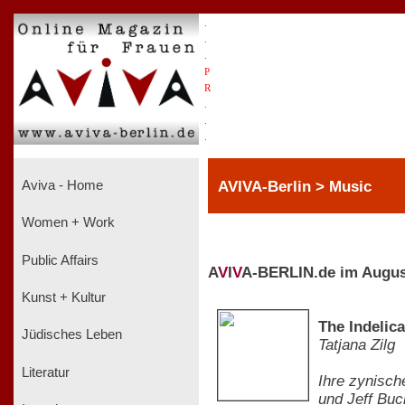
.
.
.
P
R
.
.
.
AVIVA-Berlin > Music
Aviva - Home
Women + Work
Public Affairs
A
V
I
V
A-BERLIN.de im Augus
Kunst + Kultur
The Indelic
Jüdisches Leben
Tatjana Zilg
Literatur
Ihre zynisch
und Jeff Buck