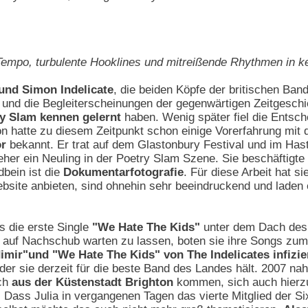
empo, turbulente Hooklines und mitreißende Rhythmen in ke
 und Simon Indelicate
, die beiden Köpfe der britischen Ban
nd die Begleiterscheinungen der gegenwärtigen Zeitgeschic
y Slam kennen gelernt
haben. Wenig später fiel die Entsch
hatte zu diesem Zeitpunkt schon einige Vorerfahrung mit de
or
bekannt. Er trat auf dem Glastonbury Festival und im Has
eher ein Neuling in der Poetry Slam Szene. Sie beschäftigte
dbein ist die
Dokumentarfotografie
. Für diese Arbeit hat s
bsite anbieten, sind ohnehin sehr beeindruckend und laden ei
s die erste Single
"We Hate The Kids"
unter dem Dach de
 auf Nachschub warten zu lassen, boten sie ihre Songs zu
dimir"und "We Hate The Kids" von The Indelicates infiz
 der sie derzeit für die beste Band des Landes hält. 2007 n
ich
aus der Küstenstadt Brighton
kommen, sich auch hierzul
 Dass Julia in vergangenen Tagen das vierte Mitglied der S