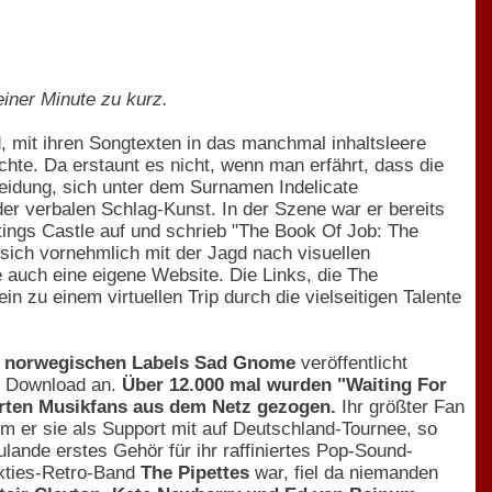
iner Minute zu kurz.
d, mit ihren Songtexten in das manchmal inhaltsleere
hte. Da erstaunt es nicht, wenn man erfährt, dass die
eidung, sich unter dem Surnamen Indelicate
r verbalen Schlag-Kunst. In der Szene war er bereits
tings Castle auf und schrieb "The Book Of Job: The
 sich vornehmlich mit der Jagd nach visuellen
ie auch eine eigene Website. Die Links, die The
n zu einem virtuellen Trip durch die vielseitigen Talente
s
norwegischen Labels Sad Gnome
veröffentlicht
m Download an.
Über 12.000 mal wurden "Waiting For
ierten Musikfans aus dem Netz gezogen.
Ihr größter Fan
ahm er sie als Support mit auf Deutschland-Tournee, so
ande erstes Gehör für ihr raffiniertes Pop-Sound-
ixties-Retro-Band
The Pipettes
war, fiel da niemanden