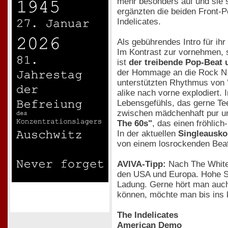
mehr besonders auf und sie 
ergänzten die beiden Front-
Indelicates.
Als gebührendes Intro für ih
Im Kontrast zur vornehmen, s
ist
der treibende Pop-Beat 
der Hommage an die Rock N R
unterstützten Rhythmus von
alike nach vorne explodiert. 
Lebensgefühls, das gerne Tee
zwischen mädchenhaft pur u
The 60s"
, das einen fröhlich
In der aktuellen
Singleausko
von einem losrockenden Beat,
AVIVA-Tipp:
Nach The White 
den USA und Europa. Hohe Sp
Ladung. Gerne hört man auch i
können, möchte man bis ins k
The Indelicates
American Demo