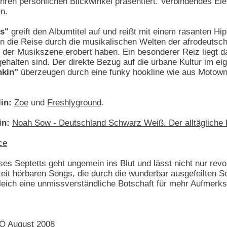
hren persönlichen Blickwinkel präsentiert. Verbindendes El
n.
s"
greift den Albumtitel auf und reißt mit einem rasanten H
in die Reise durch die musikalischen Welten der afrodeutsch
in der Musikszene erobert haben. Ein besonderer Reiz liegt 
ehalten sind. Der direkte Bezug auf die urbane Kultur im e
nkin"
überzeugen durch eine funky hookline wie aus Motown
in:
Zoe
und
Freshlyground
.
in:
Noah Sow - Deutschland Schwarz Weiß. Der alltägliche
ce
es Septetts geht ungemein ins Blut und lässt nicht nur revo
eit hörbaren Songs, die durch die wunderbar ausgefeilten S
eich eine unmissverständliche Botschaft für mehr Aufmerksa
VÖ August 2008