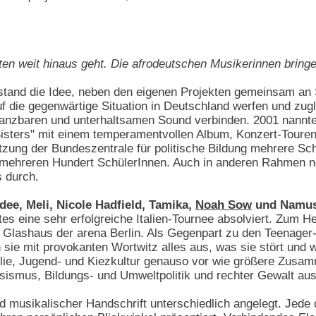
 weit hinaus geht. Die afrodeutschen Musikerinnen bringen
stand die Idee, neben den eigenen Projekten gemeinsam an 
uf die gegenwärtige Situation in Deutschland werfen und zugl
anzbaren und unterhaltsamen Sound verbinden. 2001 nannte
Sisters" mit einem temperamentvollen Album, Konzert-Touren
ützung der Bundeszentrale für politische Bildung mehrere Sch
it mehreren Hundert SchülerInnen. Auch in anderen Rahmen 
 durch.
ee, Meli, Nicole Hadfield, Tamika,
Noah Sow
und Namu
tes eine sehr erfolgreiche Italien-Tournee absolviert. Zum 
m Glashaus der arena Berlin. Als Gegenpart zu den Teenage
sie mit provokanten Wortwitz alles aus, was sie stört und 
ie, Jugend- und Kiezkultur genauso vor wie größere Zusamm
ismus, Bildungs- und Umweltpolitik und rechter Gewalt au
d musikalischer Handschrift unterschiedlich angelegt. Jede d