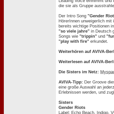
Leading Voice einnimmt und i
die sie als Gruppe ausstrahle
Der Intro Song
"Gender Riot
HörerInnen unweigerlich mit 
bereits wichtige Positionen 
"so viele jahre"
in Deutsch g
Songs wie
"trippin"
und
"fu
"play with fire"
erkundet.
Weiterhören auf AVIVA-Berl
Weiterlesen auf AVIVA-Berl
Die Sisters im Netz:
Myspa
AVIVA-Tipp:
Der Groove dies
eine große Auswahl an jederz
Erlebnissen werden, und zugl
Sisters
Gender Riots
Label: Echo Beach, Indigo, 