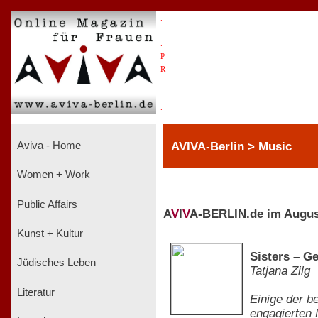
.
.
.
P
R
.
.
.
AVIVA-Berlin > Music
Aviva - Home
Women + Work
Public Affairs
A
V
I
V
A-BERLIN.de im Augus
Kunst + Kultur
Sisters – G
Jüdisches Leben
Tatjana Zilg
Literatur
Einige der b
engagierten 