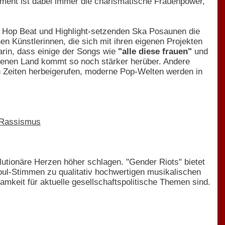
ement ist dabei immer die charismatische Frauenpower,
ip Hop Beat und Highlight-setzenden Ska Posaunen die
en Künstlerinnen, die sich mit ihren eigenen Projekten
darin, dass einige der Songs wie
"alle diese frauen"
und
igenen Land kommt so noch stärker herüber. Andere
 Zeiten herbeigerufen, moderne Pop-Welten werden in
 Rassismus
lutionäre Herzen höher schlagen. "Gender Riots" bietet
oul-Stimmen zu qualitativ hochwertigen musikalischen
mkeit für aktuelle gesellschaftspolitische Themen sind.