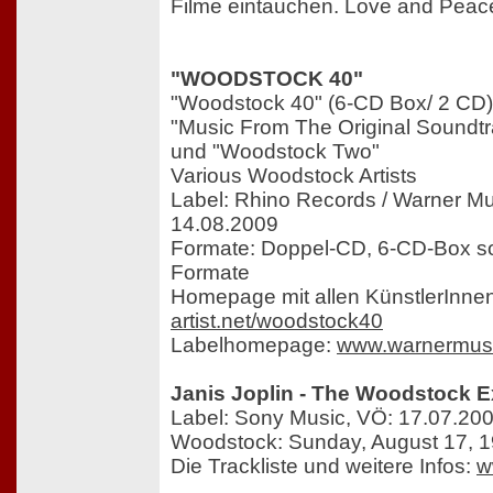
Filme eintauchen. Love and Peac
"WOODSTOCK 40"
"Woodstock 40" (6-CD Box/ 2 CD)
"Music From The Original Soundt
und "Woodstock Two"
Various Woodstock Artists
Label: Rhino Records / Warner M
14.08.2009
Formate: Doppel-CD, 6-CD-Box sow
Formate
Homepage mit allen KünstlerInne
artist.net/woodstock40
Labelhomepage:
www.warnermus
Janis Joplin - The Woodstock 
Label: Sony Music, VÖ: 17.07.20
Woodstock: Sunday, August 17, 
Die Trackliste und weitere Infos:
w