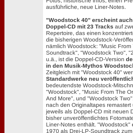
Fotos, historische Infos, einen P
ausführliche, neue Liner-Notes.
"Woodstock 40" erscheint auch
Doppel-CD mit 23 Tracks
auf zwe
Repertoire, das einen konzentrier
die bisherigen Woodstock-Veröffen
nämlich Woodstock: "Music From 
Soundtrack", "Woodstock Two", "2
u.ä., ist die Doppel-CD-Version
de
in den Musik-Mythos Woodstoc
Zeitgleich mit "Woodstock 40" w
Standardwerke neu veröffentlic
bedeutendste Woodstock-Mitschnit
"Woodstock", "Music From The Or
And More", und "Woodstock Two".
nach den Originaltapes remastert
jeweils als Doppel-CD mit neuen 
bisher unveröffentlichtes Fotomat
Liner-Notes enthält. "Woodstock" 
1970 als Drei-LP-Soundtrack zum 