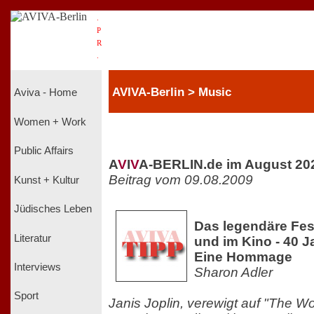
.
P
R
.
AVIVA-Berlin > Music
Aviva - Home
Women + Work
Public Affairs
A
V
I
V
A-BERLIN.de im August 20
Beitrag vom 09.08.2009
Kunst + Kultur
Jüdisches Leben
Das legendäre Fes
Literatur
und im Kino - 40 
Eine Hommage
Interviews
Sharon Adler
Sport
Janis Joplin, verewigt auf "The W