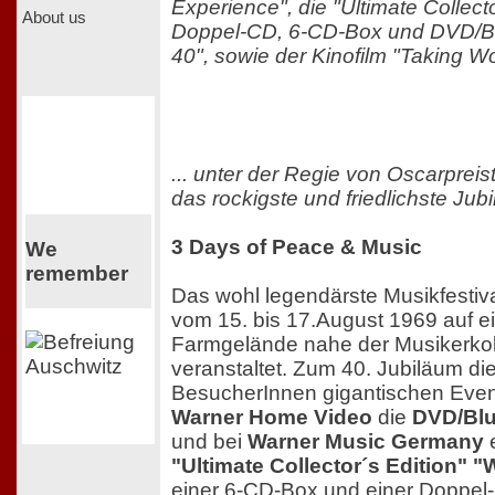
Experience", die "Ultimate Collecto
About us
Doppel-CD, 6-CD-Box und DVD/B
40", sowie der Kinofilm "Taking W
... unter der Regie von Oscarpreis
das rockigste und friedlichste Jub
3 Days of Peace & Music
We
remember
Das wohl legendärste Musikfestiva
vom 15. bis 17.August 1969 auf 
Farmgelände nahe der Musikerko
veranstaltet. Zum 40. Jubiläum di
BesucherInnen gigantischen Events
Warner Home Video
die
DVD/Bl
und bei
Warner Music Germany
e
"Ultimate Collector´s Edition" 
einer 6-CD-Box und einer Doppel-