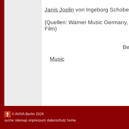
Janis Joplin
von Ingeborg Schober
(Quellen: Warner Music Germany,
Film)
Be
Music
© AVIVA-Berlin 2026
suche
sitemap
impressum
datenschutz
home