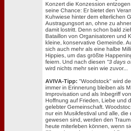
Konzert die Konzession entzogen wu
seine Chance: Er bietet den Veran
Kuhwiese hinter dem elterlichen 
Austragungsort an, ohne zu ahnen
damit lostritt. Denn schon bald zie
Bataillon von Organisatoren und K
kleine, konservative Gemeinde. 
sich auch mehr als eine halbe Mil
Hippies, um das größte Happening 
feiern. Und nach diesen
"3 days o
wird nichts mehr sein wie zuvor...
AVIVA-Tipp:
"Woodstock" wird de
immer in Erinnerung bleiben als M
Improvisation und als Inbegriff von
Hoffnung auf Frieden, Liebe und 
gelebter Gemeinschaft. Woodstock
nur ein Musikfestival und alle, die
gewesen sind, werden den Traum
heute miterleben können, wenn sie