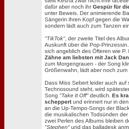
stellt Kesha zwar nicht ihre facet
dafür aber noch ihr
Gespür für di
unter Beweis. Der animierende Bas
Sängerin ihren Kopf gegen die W
sondern lädt auch zum Tanzen ein
"TikTok"
, der zweite Titel des Albu
Auskunft über die Pop-Prinzessin.
sich angeblich des Öfteren wie P.
Zähne am liebsten mit Jack Dan
zum Morgengrauen - der Song klin
Größenwahn, lädt aber noch zum 
Dass Miss Sebert leider auch auf
Technosound steht, wird spätesten
Song
"Take It Off"
deutlich.
Es kra
scheppert
und erinnert nur in de
an die Up-Tempo-Songs der Black
die musikalischen Todsünden der
zwei Perlen des Albums bleiben d
"Stephen"
und das balladesk an