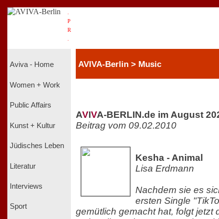
.
P
R
.
AVIVA-Berlin > Music
Aviva - Home
Women + Work
Public Affairs
A
V
I
V
A-BERLIN.de im August 20
Beitrag vom 09.02.2010
Kunst + Kultur
Jüdisches Leben
Kesha - Animal
Literatur
Lisa Erdmann
Interviews
Nachdem sie es sich 
ersten Single "TikT
Sport
gemütlich gemacht hat, folgt jetzt 