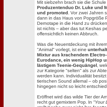
Mit siebzehn brach sie die Schul
Produzentenduo Dr. Luke und M
und promoted
. Vor zwei Jahren 
dann in das Haus von Popgröße Pr
Demotape in die Hand zu drücke
ist nichts – aber das tut Keshas p
offensichtlich keinen Abbruch.
Was die Neuentdeckung mit ihrem
"Animal" vorlegt, ist eine
unterhal
Mixtur aus krachendem Electro
Eurodance, ein wenig HipHop u
lästigem Teenie-Gequängel
, we
zur Kategorie "selten" als zur Abt
werden kann. Individualität besitz
tierischen Sound allemal – ob pos
hingegen nicht so leicht entschie
Eröffnet wird das wilde Tier der A
recht gut gemixtem Pop. In
"Your 