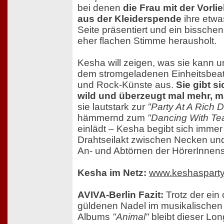
bei denen
die Frau mit der Vorli
aus der Kleiderspende
ihre etwa
Seite präsentiert und ein bisschen
eher flachen Stimme herausholt.
Kesha will zeigen, was sie kann u
dem stromgeladenen Einheitsbeat
und Rock-Künste aus.
Sie gibt si
wild und überzeugt mal mehr, m
sie lautstark zur
"Party At A Rich
hämmernd zum
"Dancing With Te
einlädt – Kesha begibt sich immer
Drahtseilakt zwischen Necken un
An- und Abtörnen der HörerInnens
Kesha im Netz:
www.keshaspart
AVIVA-Berlin Fazit:
Trotz der ein
güldenen Nadel im musikalische
Albums
"Animal"
bleibt dieser Lon