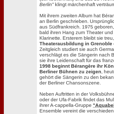
Berlin"
klingt märchenhaft verträum
Mit ihrem zweiten Album hat Bé
an Berlin geschrieben. Ursprüngl
aus Südfrankreich. 1975 geboren,
bald ihren Hang zum Theater und
Klarinette. Ersterem bleibt sie treu,
Theaterausbildung in Grenoble
Zeitgleich studiert sie auch Germa
verschlägt es die Sängerin nach Be
sie ihre Leidenschaft für das fra
1998 beginnt Bérangère ihr Kö
Berliner Bühnen zu zeigen
, heut
gehört die Sängerin zu den bekan
der Berliner Chansonszene.
Neben Auftritten in der Volksbühne
oder der Ufa-Fabrik findet das Mult
ihrer A-cappella-Gruppe
"Aquabel
Ensemble vereint die verschiede