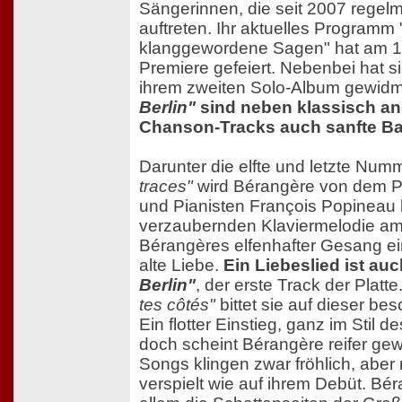
Sängerinnen, die seit 2007 rege
auftreten. Ihr aktuelles Programm 
klanggewordene Sagen" hat am 
Premiere gefeiert. Nebenbei hat 
ihrem zweiten Solo-Album gewidm
Berlin"
sind neben klassisch a
Chanson-Tracks auch sanfte Bal
Darunter die elfte und letzte Num
traces"
wird Bérangère von dem P
und Pianisten François Popineau 
verzaubernden Klaviermelodie am
Bérangères elfenhafter Gesang ei
alte Liebe.
Ein Liebeslied ist au
Berlin"
, der erste Track der Platte
tes côtés"
bittet sie auf dieser b
Ein flotter Einstieg, ganz im Stil 
doch scheint Bérangère reifer gew
Songs klingen zwar fröhlich, aber
verspielt wie auf ihrem Debüt. Bé