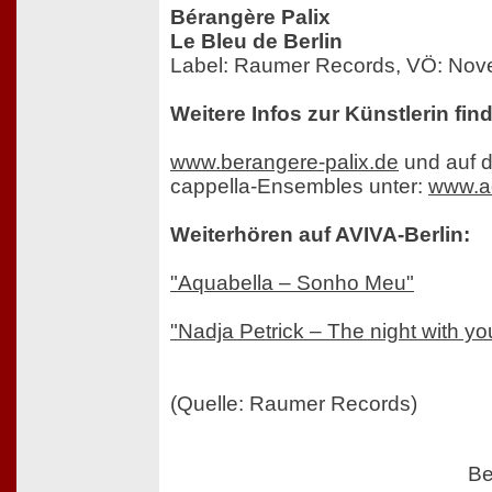
Bérangère Palix
Le Bleu de Berlin
Label: Raumer Records, VÖ: No
Weitere Infos zur Künstlerin fin
www.berangere-palix.de
und auf d
cappella-Ensembles unter:
www.aq
Weiterhören auf AVIVA-Berlin:
"Aquabella – Sonho Meu"
"Nadja Petrick – The night with yo
(Quelle: Raumer Records)
Be