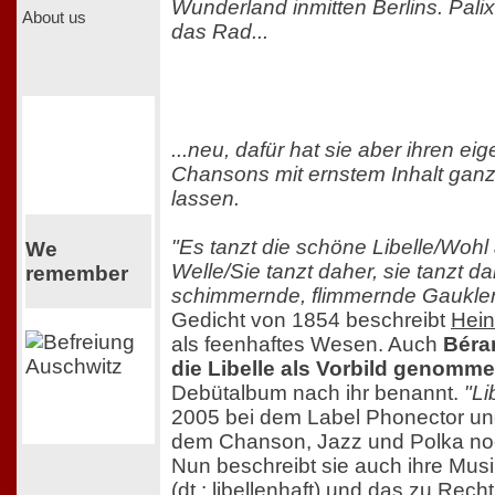
Wunderland inmitten Berlins. Palix
About us
das Rad...
...neu, dafür hat sie aber ihren 
Chansons mit ernstem Inhalt ganz 
lassen.
"Es tanzt die schöne Libelle/Woh
We
Welle/Sie tanzt daher, sie tanzt da
remember
schimmernde, flimmernde Gaukler
Gedicht von 1854 beschreibt
Hein
als feenhaftes Wesen. Auch
Béran
die Libelle als Vorbild genomm
Debütalbum nach ihr benannt.
"Li
2005 bei dem Label Phonector un
dem Chanson, Jazz und Polka no
Nun beschreibt sie auch ihre Musi
(dt.: libellenhaft) und das zu Rech