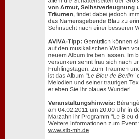
allem die Schattenseiten der Groß
von Armut, Selbstverleugnung 
Träumen
, findet dabei jedoch imm
das Namensgebende Blau zu erin
Sehnsucht nach einer besseren W
AVIVA-Tipp:
Gemütlich können si
auf den musikalischen Wolken vo
neuem Album treiben lassen. Im 
versunken sehnt frau sich nach 
Frühlingstagen. Zum Träumen u
ist das Album
"Le Bleu de Berlin"
d
Melodien und seiner traurigen Tex
erleben Sie Ihr blaues Wunder!
Veranstaltungshinweis:
Bérangèr
am 04.02.2011 um 20.00 Uhr in de
Marzahn ihr Programm "Le Bleu de
Weitere Informationen zum Event f
www.stb-mh.de