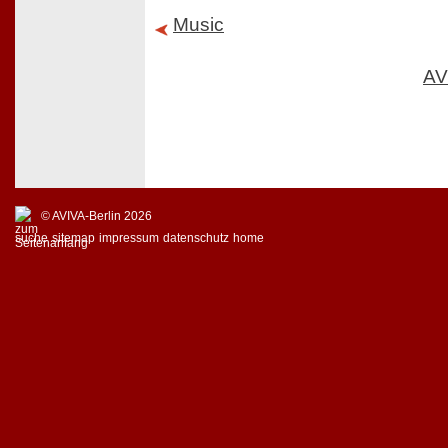
Music
AV
© AVIVA-Berlin 2026
suche
sitemap
impressum
datenschutz
home