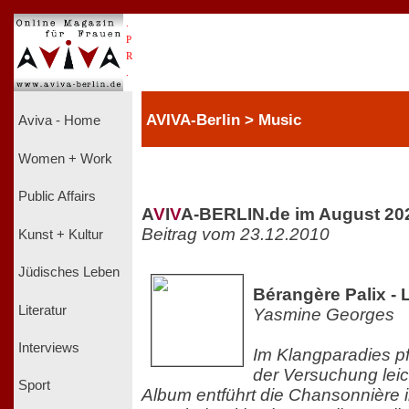
.
P
R
.
AVIVA-Berlin > Music
Aviva - Home
Women + Work
Public Affairs
A
V
I
V
A-BERLIN.de im August 20
Beitrag vom 23.12.2010
Kunst + Kultur
Jüdisches Leben
Bérangère Palix - 
Literatur
Yasmine Georges
Interviews
Im Klangparadies pfl
der Versuchung leic
Sport
Album entführt die Chansonnière i