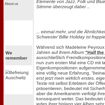
Elemente von Jazz, Folk und Blues
About us
Stimme überzeugt dabei ...
... einmal mehr, und die Ähnlichkei
Schwester`Billie Holiday ist frappi
Während sich Madeleine Peyroux 
Jahren auf ihrem Album
"Half the
We
ausschließlich Fremdkompositione
remember
nun zum ersten Mal eine CD mit la
Eigenkompositionen aufgenommen.
eine völlig neue Erfahrung,
"beina
erst jetzt mein wirklich erstes, ei
Texte mit selbst Erlebtem der Öffen
präsentieren, bedeutet mit Sicherhe
aber die Amerikanerin verfolgt ih
konsequent weiter. Das bedeutet i
jedes ihrer bislang vier Alben seh