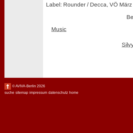
Label: Rounder / Decca, VÖ März
Be
Music
Sil
© AVIVA-Berlin 2026
suche
sitemap
impressum
datenschutz
home