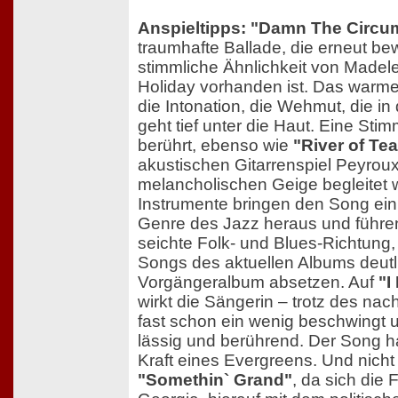
Anspieltipps: "Damn The Circu
traumhafte Ballade, die erneut bew
stimmliche Ähnlichkeit von Madele
Holiday vorhanden ist. Das warm
die Intonation, die Wehmut, die i
geht tief unter die Haut. Eine Sti
berührt, ebenso wie
"River of Tea
akustischen Gitarrenspiel Peyroux
melancholischen Geige begleitet 
Instrumente bringen den Song ei
Genre des Jazz heraus und führen
seichte Folk- und Blues-Richtung,
Songs des aktuellen Albums deut
Vorgängeralbum absetzen. Auf
"I
wirkt die Sängerin – trotz des na
fast schon ein wenig beschwingt u
lässig und berührend. Der Song ha
Kraft eines Evergreens. Und nicht
"Somethin` Grand"
, da sich die 