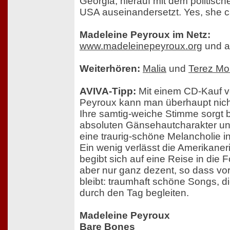
Georgia, hierauf mit dem politisc
USA auseinandersetzt. Yes, she ca
Madeleine Peyroux im Netz:
www.madeleinepeyroux.org
und a
Weiterhören:
Malia
und
Terez Mo
AVIVA-Tipp:
Mit einem CD-Kauf 
Peyroux kann man überhaupt nich
Ihre samtig-weiche Stimme sorgt 
absoluten Gänsehautcharakter und 
eine traurig-schöne Melancholie 
Ein wenig verlässt die Amerikaner
begibt sich auf eine Reise in die 
aber nur ganz dezent, so dass vor
bleibt: traumhaft schöne Songs, d
durch den Tag begleiten.
Madeleine Peyroux
Bare Bones