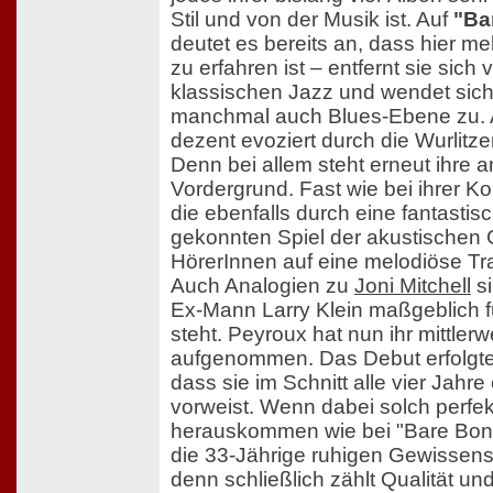
Stil und von der Musik ist. Auf
"Ba
deutet es bereits an, dass hier me
zu erfahren ist – entfernt sie sic
klassischen Jazz und wendet sich 
manchmal auch Blues-Ebene zu. A
dezent evoziert durch die Wurlitze
Denn bei allem steht erneut ihr
Vordergrund. Fast wie bei ihrer Ko
die ebenfalls durch eine fantast
gekonnten Spiel der akustischen G
HörerInnen auf eine melodiöse Tr
Auch Analogien zu
Joni Mitchell
si
Ex-Mann Larry Klein maßgeblich f
steht. Peyroux hat nun ihr mittlerw
aufgenommen. Das Debut erfolgte 
dass sie im Schnitt alle vier Jahr
vorweist. Wenn dabei solch perfe
herauskommen wie bei "Bare Bone
die 33-Jährige ruhigen Gewissens 
denn schließlich zählt Qualität und