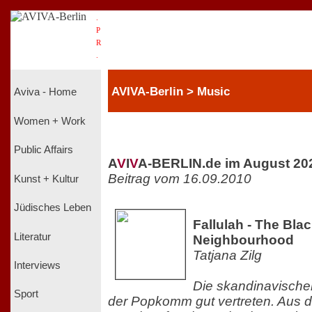
.
P
R
.
AVIVA-Berlin > Music
Aviva - Home
Women + Work
Public Affairs
A
V
I
V
A-BERLIN.de im August 20
Beitrag vom 16.09.2010
Kunst + Kultur
Jüdisches Leben
Fallulah - The Bla
Literatur
Neighbourhood
Tatjana Zilg
Interviews
Die skandinavische
Sport
der Popkomm gut vertreten. Aus 