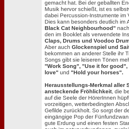
gemacht hat. Bei der geballten Ene
Musik hervor schießt, ist es selbs
dabei Percussion-Instrumente im 
Dies kann besonders deutlich im 
Black Cat Neighbourhood"
nachv
den im Booklet als verwendete I
Claps, Drums und Voodoo Dru
Aber auch
Glockenspiel und Sai
bekommen an anderer Stelle ihr Tr
Songs gibt sie leiseren Tönen me
"Work Song", "Use it for good", "
love"
und
"Hold your horses".
Herausstellungs-Merkmal aller S
ansteckende Fröhlichkeit
, die b
auf die Seele der HörerInnen hüpf
vorzeitigen, wetterbedingten Absc
Gefilde zurückholt. So sorgt der d
eingängige Pop der Fünfundzwanzi
gute Erdung und einen festen Sta