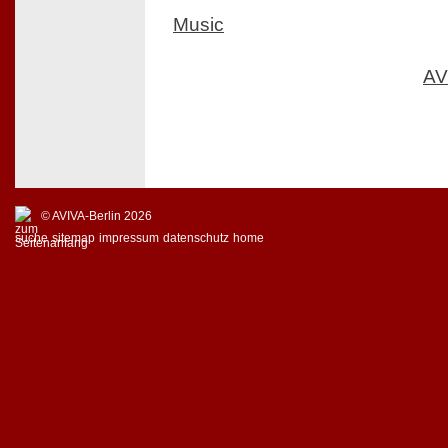
Music
AV
© AVIVA-Berlin 2026
suche
sitemap
impressum
datenschutz
home