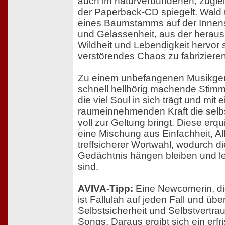
auch im naturverbundenen, zugle
der Paperback-CD spiegelt. Wald 
eines Baumstamms auf der Innen
und Gelassenheit, aus der herau
Wildheit und Lebendigkeit hervor
verstörendes Chaos zu fabrizieren
Zu einem unbefangenen Musikgen
schnell hellhörig machende Stimme
die viel Soul in sich trägt und mit e
raumeinnehmenden Kraft die selbs
voll zur Geltung bringt. Diese erq
eine Mischung aus Einfachheit, Al
treffsicherer Wortwahl, wodurch di
Gedächtnis hängen bleiben und l
sind.
AVIVA-Tipp:
Eine Newcomerin, die
ist Fallulah auf jeden Fall und übe
Selbstsicherheit und Selbstvertra
Songs. Daraus ergibt sich ein erf