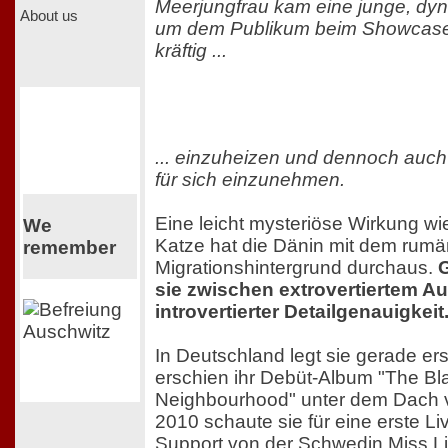
Meerjungfrau kam eine junge, dy
About us
um dem Publikum beim Showcase-
kräftig ...
... einzuheizen und dennoch auch
für sich einzunehmen.
Eine leicht mysteriöse Wirkung w
We
Katze hat die Dänin mit dem rum
remember
Migrationshintergrund durchaus.
G
sie zwischen extrovertiertem Au
introvertierter Detailgenauigkeit
In Deutschland legt sie gerade er
erschien ihr Debüt-Album "The Bl
Neighbourhood" unter dem Dach 
2010 schaute sie für eine erste Liv
Support von der Schwedin Miss Li