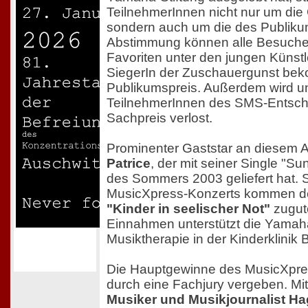
TeilnehmerInnen nicht nur um die 
sondern auch um die des Publik
Abstimmung können alle Besuche
Favoriten unter den jungen Künst
SiegerIn der Zuschauergunst be
Publikumspreis. Außerdem wird un
TeilnehmerInnen des SMS-Entsche
Sachpreis verlost.
Prominenter Gaststar an diesem A
Patrice
, der mit seiner Single "Su
des Sommers 2003 geliefert hat. 
MusicXpress-Konzerts kommen 
"Kinder in seelischer Not"
zugut
Einnahmen unterstützt die Yamaha
Musiktherapie in der Kinderklinik 
Die Hauptgewinne des MusicXpre
durch eine Fachjury vergeben. Mit
Musiker und Musikjournalist Ha