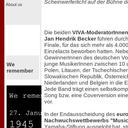
Scheinwerferlicht auf der Bühne
About us
Die beiden
VIVA-ModeratorInnen
Jan Hendrik Becker
führen durc
Finale, für das sich mehr als 4.0
Einzelacts beworben hatten. Neb
GewinnerInnen des deutschen Vo
junge MusikerInnen zwischen 10 
We
Polen, Litauen, der Tschechischen
remember
Slowakischen Republik, Österreic
Niederlanden und Belgien in die
Jede Band trägt einen selbstkomp
Song bzw. eine Coverversion ein
vor.
In der Endausscheidung des
eur
Nachwuchswettbewerbs "Musi
Yamaha-Stiftung ausgelobt hat, st