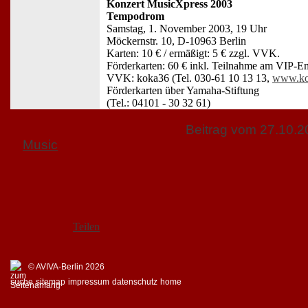
Konzert MusicXpress 2003
Tempodrom
Samstag, 1. November 2003, 19 Uhr
Möckernstr. 10, D-10963 Berlin
Karten: 10 € / ermäßigt: 5 € zzgl. VVK.
Förderkarten: 60 € inkl. Teilnahme am VIP-
VVK: koka36 (Tel. 030-61 10 13 13,
www.ko
Förderkarten über Yamaha-Stiftung
(Tel.: 04101 - 30 32 61)
Beitrag vom 27.10.
Music
Teilen
© AVIVA-Berlin 2026
suche
sitemap
impressum
datenschutz
home