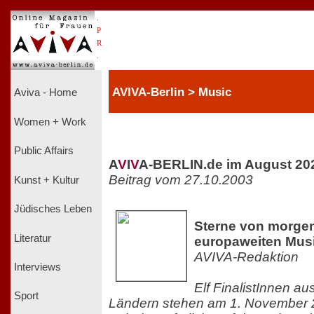
.
P
R
.
AVIVA-Berlin > Music
Aviva - Home
Women + Work
Public Affairs
A
V
I
V
A-BERLIN.de im August 20
Beitrag vom 27.10.2003
Kunst + Kultur
Jüdisches Leben
Sterne von morgen
Literatur
europaweiten Mus
AVIVA-Redaktion
Interviews
Elf FinalistInnen a
Sport
Ländern stehen am 1. November 