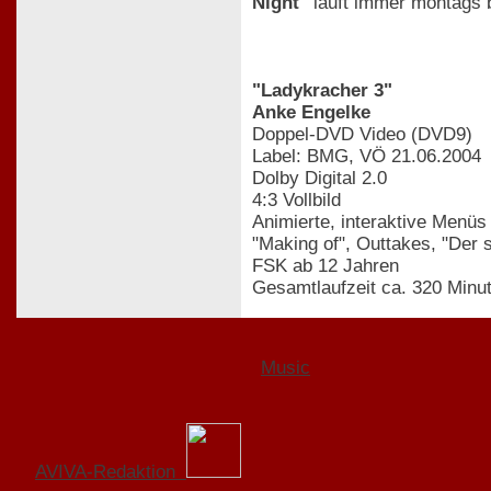
Night"
läuft immer montags 
"Ladykracher 3"
Anke Engelke
Doppel-DVD Video (DVD9)
Label: BMG, VÖ 21.06.2004
Dolby Digital 2.0
4:3 Vollbild
Animierte, interaktive Menüs
"Making of", Outtakes, "Der 
FSK ab 12 Jahren
Gesamtlaufzeit ca. 320 Minu
Music
AVIVA-Redaktion