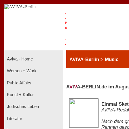
.
.
.
P
R
.
.
.
AVIVA-Berlin > Music
Aviva - Home
Women + Work
Public Affairs
A
V
I
V
A-BERLIN.de im Augus
Kunst + Kultur
Einmal Sket
Jüdisches Leben
AVIVA-Redak
Literatur
Nach dem gro
Rennen gesch