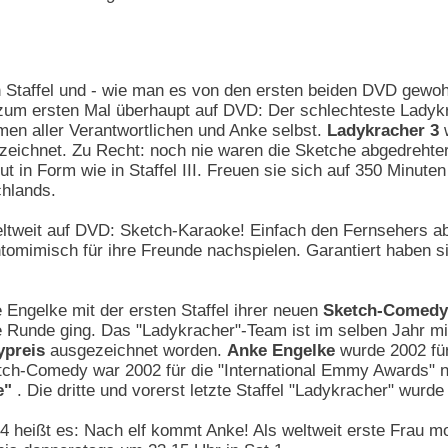
en Staffel und - wie man es von den ersten beiden DVD gewoh
zum ersten Mal überhaupt auf DVD: Der schlechteste Ladyk
men aller Verantwortlichen und Anke selbst.
Ladykracher 3
bezeichnet. Zu Recht: noch nie waren die Sketche abgedrehte
ut in Form wie in Staffel III. Freuen sie sich auf 350 Minute
hlands.
ltweit auf DVD: Sketch-Karaoke! Einfach den Fernsehers ab
tomimisch für ihre Freunde nachspielen. Garantiert haben s
 Engelke mit der ersten Staffel ihrer neuen
Sketch-Comedy
e Runde ging. Das "Ladykracher"-Team ist im selben Jahr m
ypreis
ausgezeichnet worden.
Anke Engelke
wurde 2002 fü
etch-Comedy war 2002 für die "International Emmy Awards" no
e"
. Die dritte und vorerst letzte Staffel "Ladykracher" wurd
4 heißt es: Nach elf kommt Anke! Als weltweit erste Frau m