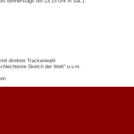
bis donnerstags um 23.15 Uhr in Sat.1.
 mit direkter Trackanwahl
schlechteste Sketch der Welt" u.v.m.
ten