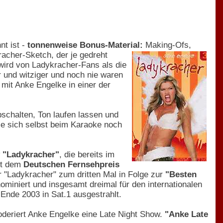
nt ist -
tonnenweise Bonus-Material:
Making-Ofs,
racher-Sketch, der je
gedreht
wird von Ladykracher-Fans als die
r und witziger und noch nie waren
n mit Anke Engelke in einer der
schalten, Ton laufen lassen und
ie sich selbst beim Karaoke noch
 "Ladykracher"
, die bereits im
it dem
Deutschen Fernsehpreis
r "Ladykracher" zum dritten Mal in Folge zur
"Besten
miniert und insgesamt dreimal für den internationalen
e Ende 2003 in Sat.1 ausgestrahlt.
oderiert Anke Engelke eine Late Night Show.
"Anke Late