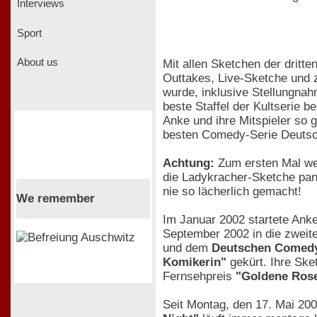
Interviews
Sport
About us
Mit allen Sketchen der dritt
Outtakes, Live-Sketche und 
wurde, inklusive Stellungnah
beste Staffel der Kultserie 
Anke und ihre Mitspieler so g
besten Comedy-Serie Deutsc
Achtung:
Zum ersten Mal we
die Ladykracher-Sketche pan
nie so lächerlich gemacht!
We remember
Im Januar 2002 startete Anke
September 2002 in die zweit
und dem
Deutschen Comed
Komikerin"
gekürt. Ihre Sk
Fernsehpreis
"Goldene Ros
Seit Montag, den 17. Mai 200