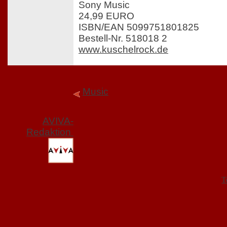
Sony Music
24,99 EURO
ISBN/EAN 5099751801825
Bestell-Nr. 518018 2
www.kuschelrock.de
Music
AVIVA-
Redaktion
T