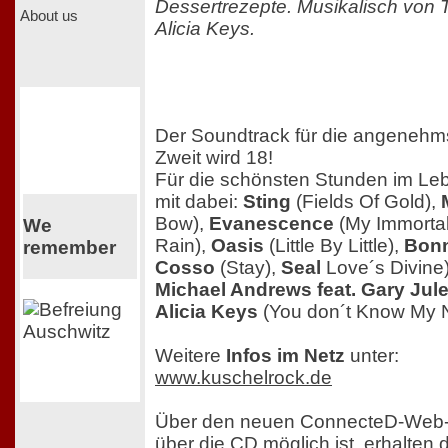
Dessertrezepte. Musikalisch von T
About us
Alicia Keys.
Der Soundtrack für die angeneh
Zweit wird 18!
Für die schönsten Stunden im Leb
mit dabei:
Sting
(Fields Of Gold),
Bow),
Evanescence
(My Immortal
We
Rain),
Oasis
(Little By Little),
Bonn
remember
Cosso
(Stay),
Seal
Love´s Divine
Michael Andrews feat. Gary Jul
Alicia Keys
(You don´t Know My 
Weitere
Infos im Netz
unter:
www.kuschelrock.de
Über den neuen ConnecteD-Web-
über die CD möglich ist, erhalten 