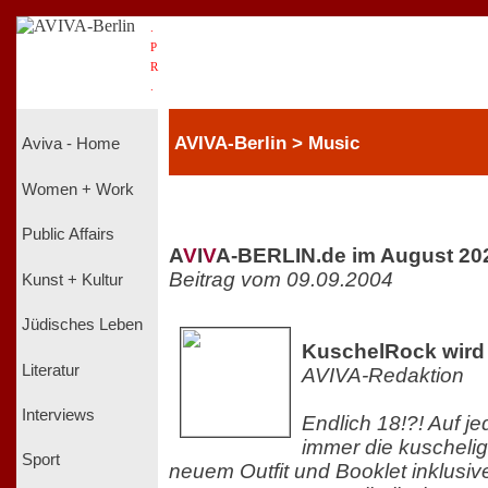
.
P
R
.
AVIVA-Berlin > Music
Aviva - Home
Women + Work
Public Affairs
A
V
I
V
A-BERLIN.de im August 20
Beitrag vom 09.09.2004
Kunst + Kultur
Jüdisches Leben
KuschelRock wird
Literatur
AVIVA-Redaktion
Interviews
Endlich 18!?! Auf je
immer die kuscheli
Sport
neuem Outfit und Booklet inklusiv