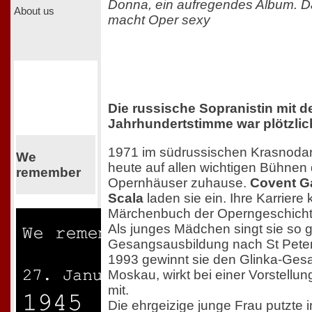
Donna, ein aufregendes Album. Da
About us
macht Oper sexy
Die russische Sopranistin mit d
Jahrhundertstimme war plötzlic
1971 im südrussischen Krasnodar 
We
heute auf allen wichtigen Bühnen
remember
Opernhäuser zuhause.
Covent G
Scala
laden sie ein. Ihre Karriere k
Märchenbuch der Operngeschicht
Als junges Mädchen singt sie so g
Gesangsausbildung nach St Peter
1993 gewinnt sie den Glinka-Ges
Moskau, wirkt bei einer Vorstellu
mit.
Die ehrgeizige junge Frau putzte 