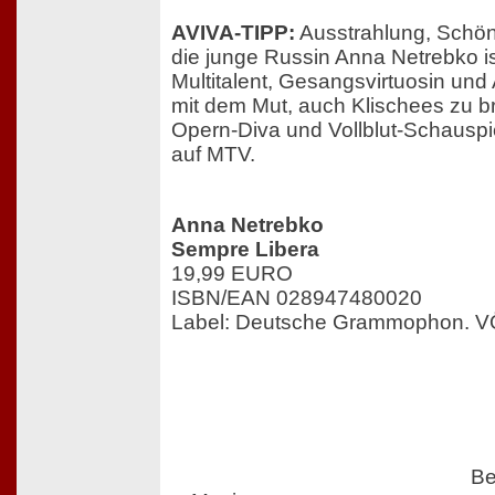
AVIVA-TIPP:
Ausstrahlung, Schönh
die junge Russin Anna Netrebko i
Multitalent, Gesangsvirtuosin un
mit dem Mut, auch Klischees zu b
Opern-Diva und Vollblut-Schauspi
auf MTV.
Anna Netrebko
Sempre Libera
19,99 EURO
ISBN/EAN 028947480020
Label: Deutsche Grammophon. V
Be