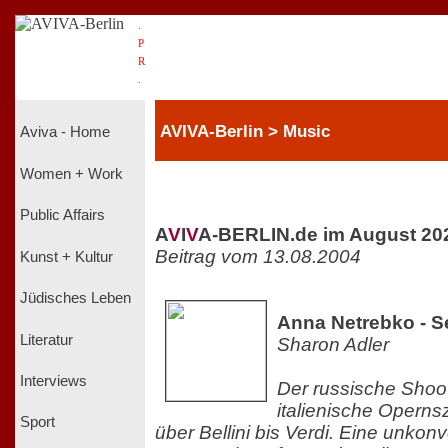
.
P
R
.
AVIVA-Berlin > Music
Aviva - Home
Women + Work
Public Affairs
A
V
I
V
A-BERLIN.de im August 20
Beitrag vom 13.08.2004
Kunst + Kultur
Jüdisches Leben
Anna Netrebko - S
Literatur
Sharon Adler
Interviews
Der russische Shoot
italienische Operns
Sport
über Bellini bis Verdi. Eine unkon