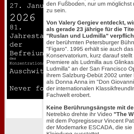
den Fußboden, nur um möglichst
zu sein.
Von Valery Gergiev entdeckt, wi
als gerade 23 jährige für die Tit
"Ruslan und Ludmilla" verpflich
der berühmten Petersburger Bühn
"Figaro". 1995 erhält sie auch da
Konservatorium, kurz darauf stellt
Premiere als Ludmilla aus Glinka
Ludmilla" an der San Francisco O
ihrem Salzburg-Debüt 2002 unter
als Donna Anna im "Don Giovanni"
der internationalen Klassikfreund
Fachwelt erobert.
Keine Berührungsängste mit de
Netrebko drehte ihr Video
"The W
mit dem Popregisseur Vincent Pate
der Modemarke ESCADA, die sie 
Kleindung ausstattet.