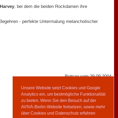
 Harvey
, bei dem die beiden Rockdamen ihre
egehren - perfekte Untermalung melancholischer
Beitrag vom 29.09.2004
Unsere Website setzt Cookies und Google
Analytics ein, um bestmögliche Funktionalität
AVIVA-Redaktion
zu bieten. Wenn Sie den Besuch auf der
AVIVA-Berlin-Website fortsetzen, sowie mehr
Teilen
über Cookies und Datenschutz erfahren