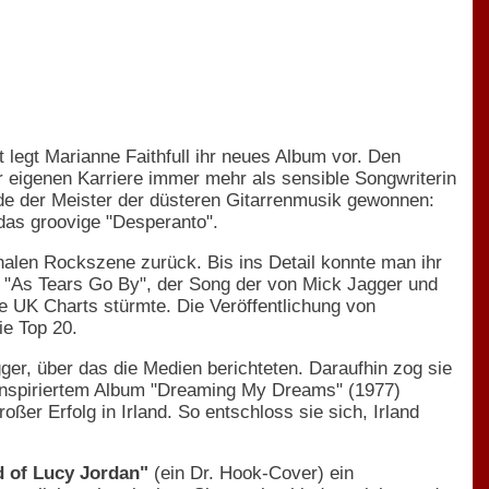
 legt Marianne Faithfull ihr neues Album vor. Den
r eigenen Karriere immer mehr als sensible Songwriterin
rde der Meister der düsteren Gitarrenmusik gewonnen:
das groovige "Desperanto".
onalen Rockszene zurück. Bis ins Detail konnte man ihr
 "As Tears Go By", der Song der von Mick Jagger und
e UK Charts stürmte. Die Veröffentlichung von
ie Top 20.
ger, über das die Medien berichteten. Daraufhin zog sie
y inspiriertem Album "Dreaming My Dreams" (1977)
er Erfolg in Irland. So entschloss sie sich, Irland
d of Lucy Jordan"
(ein Dr. Hook-Cover) ein