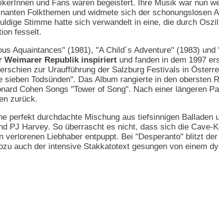
ikerInnen und Fans waren begeistert. Ihre Musik war nun we
minanten Folkthemen und widmete sich der schonungslosen 
ldige Stimme hatte sich verwandelt in eine, die durch Oszi
ion fesselt.
ous Aquaintances" (1981), "A Child´s Adventure" (1983) un
r Weimarer Republik inspiriert
und fanden in dem 1997 e
erschien zur Uraufführung der Salzburg Festivals in Österre
ie sieben Todsünden". Das Album rangierte in den obersten
eonard Cohen Songs "Tower of Song". Nach einer längeren Pa
en zurück.
ine perfekt durchdachte Mischung aus tiefsinnigen Balladen 
d PJ Harvey. So überrascht es nicht, dass sich die Cave-Kom
verlorenen Liebhaber entpuppt. Bei "Desperanto" blitzt de
zu auch der intensive Stakkatotext gesungen von einem dy