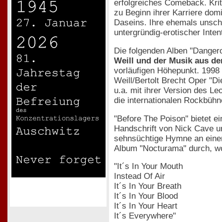
erfolgreiches Comeback. Krit
zu Beginn ihrer Karriere do
Daseins. Ihre ehemals unschu
untergründig-erotischer Intent
Die folgenden Alben "Danger
Weill und der Musik aus de
vorläufigen Höhepunkt. 1998 
Weill/Bertolt Brecht Oper "D
u.a. mit ihrer Version des L
die internationalen Rockbühn
"Before The Poison" bietet e
Handschrift von Nick Cave un
sehnsüchtige Hymne an einen 
Album "Nocturama" durch, wo
"It´s In Your Mouth
Instead Of Air
It´s In Your Breath
It´s In Your Blood
It´s In Your Heart
It´s Everywhere"