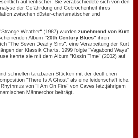
sentlich authentischer: Sie verabschiedete sich von den
Analyse der Gefährdung und Gebrochenheit ihres
llation zwischen düster-charismatischer und
d "Strange Weather" (1987) wurden
zunehmend von Kurt
rscheinenden Album
"20th Century Blues"
ihren
ich "The Seven Deadly Sins", eine Verarbeitung der Kurt
 Rängen der Klassik Charts. 1999 folgte "Vagabond Ways"
use kehrte sie mit dem Album "Kissin Time" (2002) auf
und schnellen tanzbaren Stücken mit der deutlichen
position "There Is A Ghost" als eine leidenschaftliche,
r Rhythmus von "I Am On Fire" von Caves letztjährigem
namischen Männerchor beiträgt.