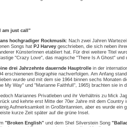
am just call"
 Fans hochgradiger Rockmusik
: Nach zwei Jahren Wartezeit
denen Songs hat
PJ Harvey
geschrieben, die sich neben ihre
derer KünsterInnen etabliert hat. Für drei weitere Titel wu
lastige "Crazy Love", das magische "There Is A Ghost" und 
eine drei Jahrzehnte dauernde Hauptrolle
in der internati
94 erschienenen Biographie nachverfolgen. Am Anfang stand
rieben wurde und mit dem sie 1964 binnen sechs Monaten di
me My Way" und "Marianne Faithfull", 1965) brachten sie in d
edoch Mariannes Privatleben und ihr Verhältnis zu Mick Jag
zurück und kehrte erst Mitte der 70er Jahre mit dem Countr
nig Aufmerksamkeit in Großbritannien, aber es wurde ein groß
iste kurze Zeit später auf die grüne Insel.
bum
"Broken English"
und dem Shel Silverstein Song
"Balla