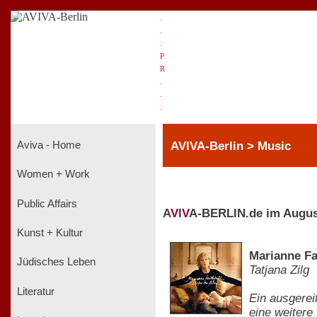
.
.
.
P
R
.
.
.
AVIVA-Berlin > Music
Aviva - Home
Women + Work
Public Affairs
A
V
I
V
A-BERLIN.de im Augus
Kunst + Kultur
Marianne Fa
Jüdisches Leben
Tatjana Zilg
Literatur
Ein ausgerei
eine weitere 