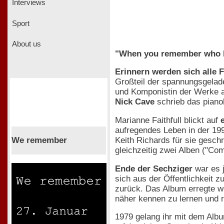
Interviews
Sport
About us
"When you remember who I 
Erinnern werden sich alle
Großteil der spannungsgela
und Komponistin der Werke an
Nick Cave
schrieb das piano
Marianne Faithfull blickt auf
aufregendes Leben in der 19
We remember
Keith Richards für sie gesch
gleichzeitig zwei Alben ("Co
Ende der Sechziger
war es j
sich aus der Öffentlichkeit 
zurück. Das Album erregte we
näher kennen zu lernen und re
1979 gelang ihr mit dem Al