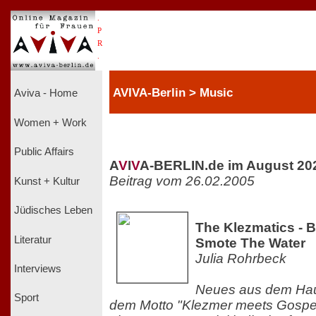
.
P
R
.
AVIVA-Berlin > Music
Aviva - Home
Women + Work
Public Affairs
A
V
I
V
A-BERLIN.de im August 20
Beitrag vom 26.02.2005
Kunst + Kultur
Jüdisches Leben
The Klezmatics - 
Literatur
Smote The Water
Julia Rohrbeck
Interviews
Neues aus dem Haus
Sport
dem Motto "Klezmer meets Gospel"