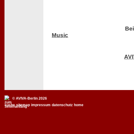
Bei
Music
AV
© AVIVA-Berlin 2026
suche
sitemap
impressum
datenschutz
home