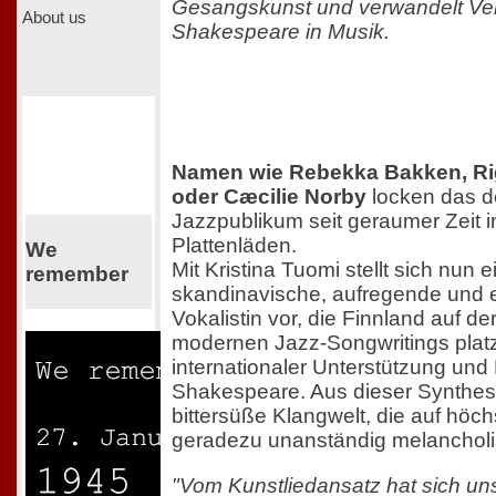
Gesangskunst und verwandelt Ve
About us
Shakespeare in Musik.
Namen wie Rebekka Bakken, R
oder Cæcilie Norby
locken das d
Jazzpublikum seit geraumer Zeit i
Plattenläden.
We
Mit Kristina Tuomi stellt sich nun 
remember
skandinavische, aufregende und 
Vokalistin vor, die Finnland auf d
modernen Jazz-Songwritings platzi
internationaler Unterstützung und
Shakespeare. Aus dieser Synthese
bittersüße Klangwelt, die auf höc
geradezu unanständig melancholis
"Vom Kunstliedansatz hat sich un