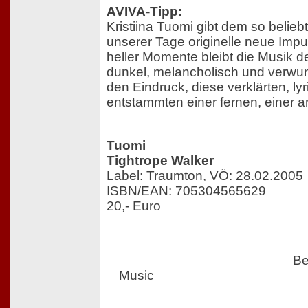
AVIVA-Tipp:
Kristiina Tuomi gibt dem so belie
unserer Tage originelle neue Impul
heller Momente bleibt die Musik de
dunkel, melancholisch und verwu
den Eindruck, diese verklärten, l
entstammten einer fernen, einer a
Tuomi
Tightrope Walker
Label: Traumton, VÖ: 28.02.2005
ISBN/EAN: 705304565629
20,- Euro
Be
Music