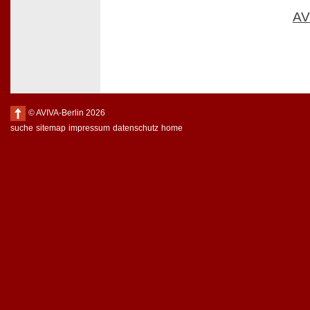
AV
© AVIVA-Berlin 2026
suche
sitemap
impressum
datenschutz
home