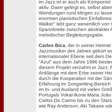
im Jazz ist er auch als Komponist
aktiv. Daerr gelingt es, selbst abe
Wendungen rund klingen zu lassen
enormen pianistischen Einfallsrei
Walker" lebt ganz wesentlich von s
Spannbreite zwischen abstrakter
melodischer Begleitungsgabe.
Carlos Bica
, der in seiner Heima
Jazzmusiker des Jahres gekürt wur
internationaler Ebene seit dem De
"Azul" aus dem Jahre 1996 besten
diesem Projekt verzahnt er Jazz,
Anklänge mit dem Erbe seiner Hei
durch die Kooperation mit der Sä
Erfahrung im Songwriting-Bereich
im In- und Ausland mit vielen Grö
Portugals Vokal-Ikone Maria Joã
Carlos Do Carmo bis zu den Stars
wie Ray Anderson, Aki Takase od