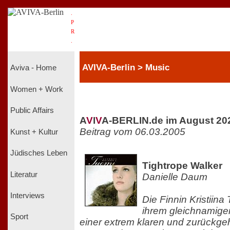
.
P
R
.
AVIVA-Berlin > Music
Aviva - Home
Women + Work
Public Affairs
A
V
I
V
A-BERLIN.de im August 20
Beitrag vom 06.03.2005
Kunst + Kultur
Jüdisches Leben
Tightrope Walker
Literatur
Danielle Daum
Interviews
Die Finnin Kristiina
ihrem gleichnamige
Sport
einer extrem klaren und zurückge