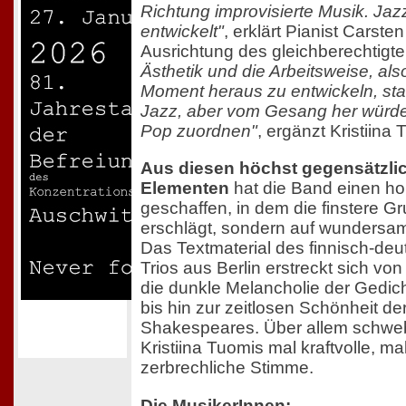
Richtung improvisierte Musik. Jaz
entwickelt"
, erklärt Pianist Carsten
Ausrichtung des gleichberechtigte
Ästhetik und die Arbeitsweise, al
Moment heraus zu entwickeln, s
Jazz, aber vom Gesang her würde
Pop zuordnen"
, ergänzt Kristiina 
Aus diesen höchst gegensätzli
Elementen
hat die Band einen 
geschaffen, in dem die finstere G
erschlägt, sondern auf wundersame
Das Textmaterial des finnisch-deu
Trios aus Berlin erstreckt sich von
die dunkle Melancholie der Gedic
bis hin zur zeitlosen Schönheit de
Shakespeares. Über allem schwe
Kristiina Tuomis mal kraftvolle, ma
zerbrechliche Stimme.
Die MusikerInnen: