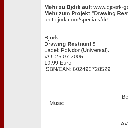
Mehr zu Björk auf:
www.bjoerk-g
Mehr zum Projekt "Drawing Rest
unit.bjork.com/specials/dr9
Björk
Drawing Restraint 9
Label: Polydor (Universal).
VÖ: 26.07.2005
19,99 Euro
ISBN/EAN: 602498728529
Be
Music
AV