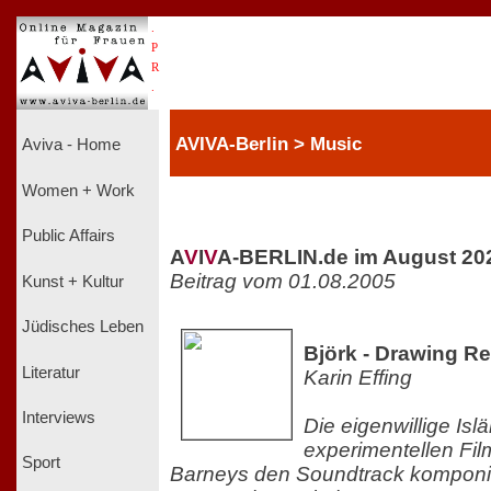
.
P
R
.
AVIVA-Berlin > Music
Aviva - Home
Women + Work
Public Affairs
A
V
I
V
A-BERLIN.de im August 20
Beitrag vom 01.08.2005
Kunst + Kultur
Jüdisches Leben
Björk - Drawing Re
Literatur
Karin Effing
Interviews
Die eigenwillige Isl
experimentellen Fil
Sport
Barneys den Soundtrack komponie