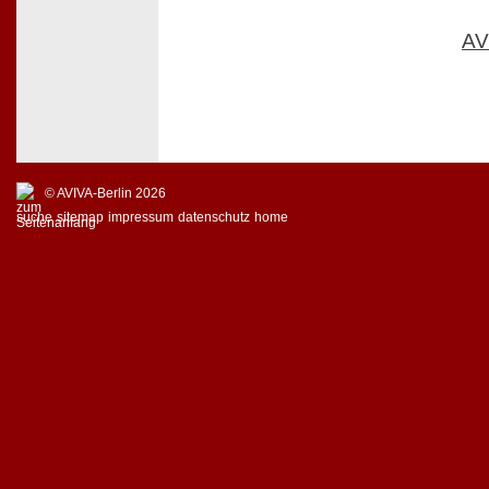
AV
© AVIVA-Berlin 2026
suche
sitemap
impressum
datenschutz
home