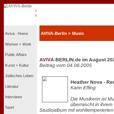
.
P
R
.
AVIVA-Berlin > Music
Aviva - Home
Women + Work
Public Affairs
A
V
I
V
A-BERLIN.de im August 20
Beitrag vom 04.08.2005
Kunst + Kultur
Jüdisches Leben
Heather Nova - Re
Literatur
Karin Effing
Interviews
Die Musikerin ist M
überrascht in ihrem
Sport
Studioalbum mit wohltemperierte