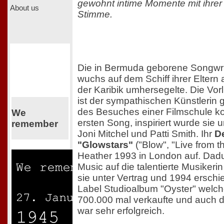
gewohnt intime Momente mit ihre
About us
Stimme.
Die in Bermuda geborene Songwri
wuchs auf dem Schiff ihrer Eltern 
der Karibik umhersegelte. Die Vor
ist der sympathischen Künstlerin
des Besuches einer Filmschule ko
We
ersten Song, inspiriert wurde sie
remember
Joni Mitchel und Patti Smith. Ihr
D
"Glowstars"
("Blow", "Live from 
Heather 1993 in London auf. Dad
Music auf die talentierte Musike
sie unter Vertrag und 1994 erschie
Label Studioalbum "Oyster" welch
700.000 mal verkaufte und auch d
war sehr erfolgreich.