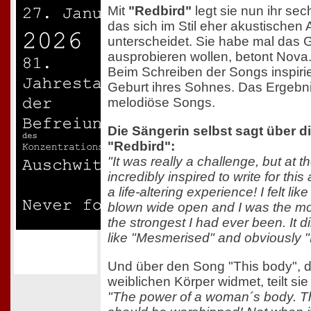
Mit
"Redbird"
legt sie nun ihr se
das sich im Stil eher akustischen
unterscheidet. Sie habe mal das 
ausprobieren wollen, betont Nova
Beim Schreiben der Songs inspiri
Geburt ihres Sohnes. Das Ergebni
melodiöse Songs.
Die Sängerin selbst sagt über di
"Redbird":
"It was really a challenge, but at 
incredibly inspired to write for this
a life-altering experience! I felt l
blown wide open and I was the mo
the strongest I had ever been. It d
like "Mesmerised" and obviously 
Und über den Song "This body", 
weiblichen Körper widmet, teilt sie 
"The power of a woman´s body. 