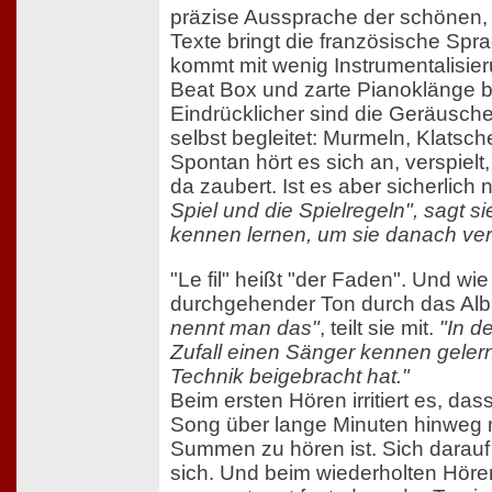
präzise Aussprache der schönen,
Texte bringt die französische Spr
kommt mit wenig Instrumentalisi
Beat Box und zarte Pianoklänge b
Eindrücklicher sind die Geräusche
selbst begleitet: Murmeln, Klats
Spontan hört es sich an, verspiel
da zaubert. Ist es aber sicherlich 
Spiel und die Spielregeln", sagt si
kennen lernen, um sie danach ve
"Le fil" heißt "der Faden". Und wie
durchgehender Ton durch das Al
nennt man das"
, teilt sie mit.
"In d
Zufall einen Sänger kennen gelern
Technik beigebracht hat."
Beim ersten Hören irritiert es, da
Song über lange Minuten hinweg n
Summen zu hören ist. Sich darauf
sich. Und beim wiederholten Hören