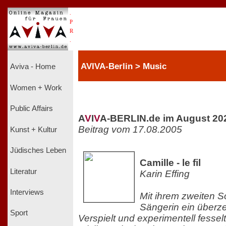
.
P
R
.
AVIVA-Berlin > Music
Aviva - Home
Women + Work
Public Affairs
A
V
I
V
A-BERLIN.de im August 20
Beitrag vom 17.08.2005
Kunst + Kultur
Jüdisches Leben
Camille - le fil
Literatur
Karin Effing
Interviews
Mit ihrem zweiten S
Sängerin ein überz
Sport
Verspielt und experimentell fessel