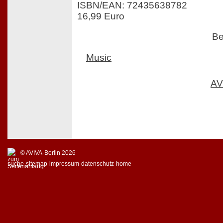
ISBN/EAN: 72435638782
16,99 Euro
Be
Music
AV
© AVIVA-Berlin 2026
suche
sitemap
impressum
datenschutz
home