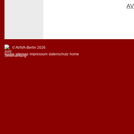
AV
© AVIVA-Berlin 2026
suche
sitemap
impressum
datenschutz
home