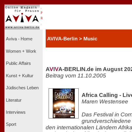
.
P
R
.
AVIVA-Berlin > Music
Aviva - Home
Women + Work
Public Affairs
A
V
I
V
A-BERLIN.de im August 20
Beitrag vom 11.10.2005
Kunst + Kultur
Jüdisches Leben
Africa Calling - Li
Literatur
Maren Westensee
Interviews
Das Festival in Corn
grundverschiedene 
Sport
den internationalen Ländern Afrik