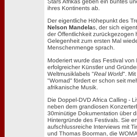
Stars Afrikas geben ein buntes un
ihres Kontinents ab.
Der eigentliche Höhepunkt des Tr
Nelson Mandela
s, der sich eigen
der Öffentlichkeit zurückgezogen 
Gelegenheit zum ersten Mal wiede
Menschenmenge sprach.
Moderiert wurde das Festival von 
erfolgreicher Künstler und Gründe
Weltmusiklabels "
Real World
". Mi
"Womad" fördert er schon seit me
afrikanische Musik.
Die Doppel-DVD Africa Calling - Li
neben dem grandiosen Konzerterl
30minütige Dokumentation über d
Hintergründe des Festivals. Sie en
aufschlussreiche Interviews mit Ti
und Thomas Boorman, die WOMAD