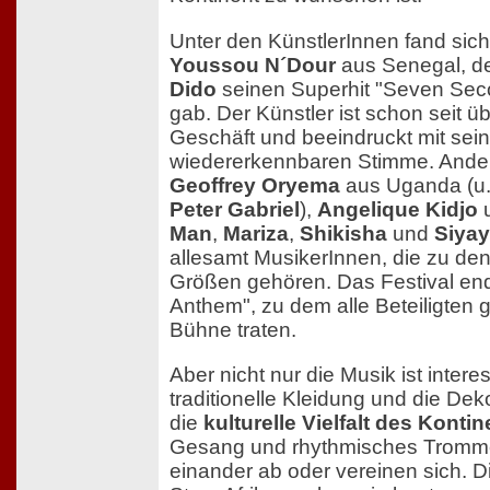
Unter den KünstlerInnen fand sich
Youssou N´Dour
aus Senegal, d
Dido
seinen Superhit "Seven Se
gab. Der Künstler ist schon seit ü
Geschäft und beeindruckt mit sei
wiedererkennbaren Stimme. Ander
Geoffrey Oryema
aus Uganda (u.a
Peter Gabriel
),
Angelique Kidjo
Man
,
Mariza
,
Shikisha
und
Siya
allesamt MusikerInnen, die zu den
Größen gehören. Das Festival end
Anthem", zu dem alle Beteiligten
Bühne traten.
Aber nicht nur die Musik ist intere
traditionelle Kleidung und die Dek
die
kulturelle Vielfalt des Konti
Gesang und rhythmisches Tromm
einander ab oder vereinen sich. Di