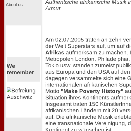
Authentische afrikanische Musik 
About us
Armut
Am 02.07.2005 traten an zehn ve
der Welt Superstars auf, um auf d
Afrikas
aufmerksam zu machen. I
Metropolen London, Philadelphia,
Tokio usw. standen zumeist publ
We
aus Europa und den USA auf den 
remember
dagegen versammelte sich eine 
internationalen afrikanischen Sup
Motto
"Make Poverty History"
au
Situation ihres Kontinents aufme
Insgesamt traten 150 KünstlerInn
afrikanischen Ländern mit 20 ve
auf. Die afrikanische Musik erleb
eine transnationale Vereinigung, 
Kontinent zu wünschen ist.