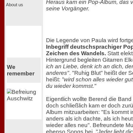
Heraus kam ein Pop-Album, das vie
About us
seine Vorgänger.
Die Legende von Paula wird fortg
Inbegriff deutschsprachiger Po
Zeichen des Wandels.
Statt ele
Hintergrund begleiten Gitarren E
ich an Liebe, denk ich an dich, de
We
anderes"
. "Ruhig Blut" heißt der 
remember
heißt:
"wird schon alles wieder gu
du wieder kommst."
Eigentlich wollte Berend die Band
doch schließlich kam er doch zur
Album mitzuarbeiten: "Es kommt i
anders als ich dachte, als ich heu
wieder alles neu". Befreundete M
ebenso Songs bei.
"Jeder liebt di