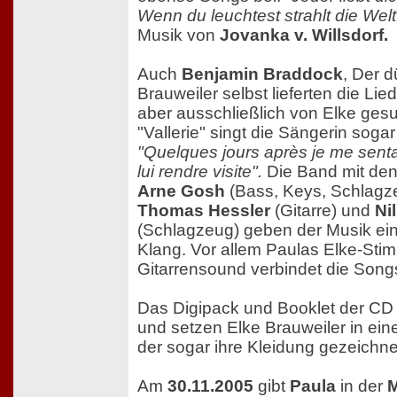
Wenn du leuchtest strahlt die Welt
Musik von
Jovanka v. Willsdorf.
Auch
Benjamin Braddock
, Der 
Brauweiler selbst lieferten die Lie
aber ausschließlich von Elke gesu
"Vallerie" singt die Sängerin soga
"Quelques jours après je me sentai
lui rendre visite".
Die Band mit den
Arne Gosh
(Bass, Keys, Schlagz
Thomas Hessler
(Gitarre) und
Ni
(Schlagzeug) geben der Musik ein
Klang. Vor allem Paulas Elke-Sti
Gitarrensound verbindet die Song
Das Digipack und Booklet der CD si
und setzen Elke Brauweiler in eine
der sogar ihre Kleidung gezeichnet
Am
30.11.2005
gibt
Paula
in der
M