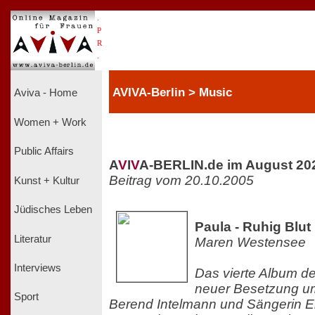
.
P
R
.
AVIVA-Berlin > Music
Aviva - Home
Women + Work
Public Affairs
A
V
I
V
A-BERLIN.de im August 20
Beitrag vom 20.10.2005
Kunst + Kultur
Jüdisches Leben
Paula - Ruhig Blut
Literatur
Maren Westensee
Interviews
Das vierte Album de
neuer Besetzung u
Sport
Berend Intelmann und Sängerin El