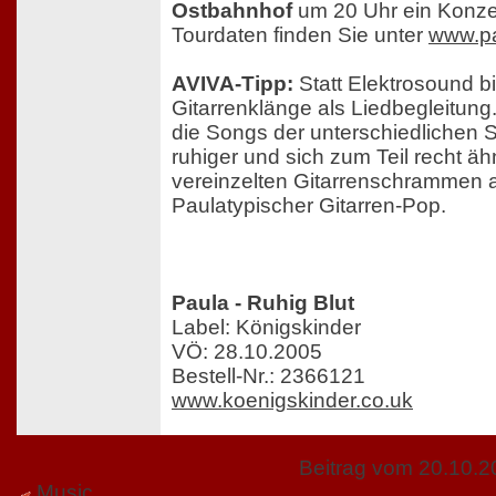
Ostbahnhof
um 20 Uhr ein Konze
Tourdaten finden Sie unter
www.pa
AVIVA-Tipp:
Statt Elektrosound b
Gitarrenklänge als Liedbegleitung
die Songs der unterschiedlichen 
ruhiger und sich zum Teil recht ä
vereinzelten Gitarrenschrammen 
Paulatypischer Gitarren-Pop.
Paula - Ruhig Blut
Label: Königskinder
VÖ: 28.10.2005
Bestell-Nr.: 2366121
www.koenigskinder.co.uk
Beitrag vom 20.10.
Music