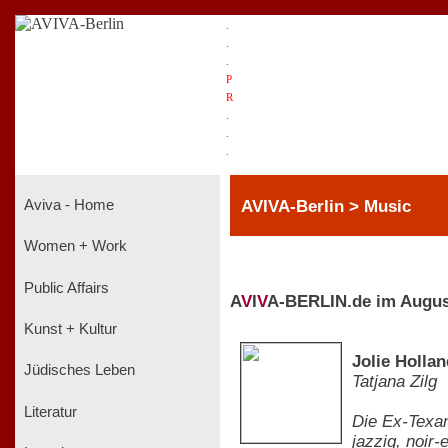
.
.
.
P
R
.
.
.
AVIVA-Berlin > Music
Aviva - Home
Women + Work
Public Affairs
A
V
I
V
A-BERLIN.de im Augus
Kunst + Kultur
Jolie Hollan
Jüdisches Leben
Tatjana Zilg
Literatur
Die Ex-Texan
jazzig, noir-