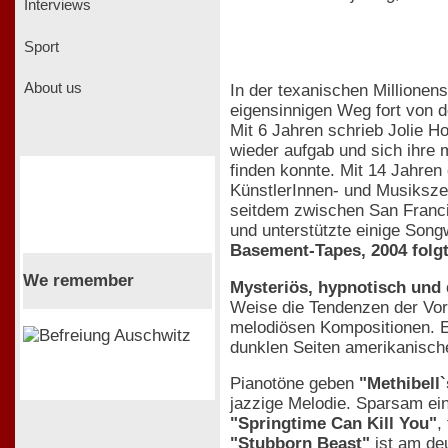
Interviews
Sport
About us
In der texanischen Millionen
eigensinnigen Weg fort von d
Mit 6 Jahren schrieb Jolie Ho
wieder aufgab und sich ihre 
finden konnte. Mit 14 Jahren 
KünstlerInnen- und Musiksze
seitdem zwischen San Francis
und unterstützte einige Song
Basement-Tapes, 2004 folg
We remember
Mysteriös, hypnotisch und
Weise die Tendenzen der Vor
melodiösen Kompositionen. El
dunklen Seiten amerikanisch
Pianotöne geben
"Methibell
jazzige Melodie. Sparsam ein
"Springtime Can Kill You"
,
"Stubborn Beast"
ist am deu