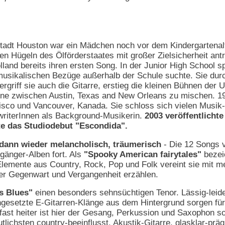
stadt Houston war ein Mädchen noch vor dem Kindergartenalte
en Hügeln des Ölförderstaates mit großer Zielsicherheit antr
lland bereits ihren ersten Song. In der Junior High School spi
musikalischen Bezüge außerhalb der Schule suchte. Sie durc
ergriff sie auch die Gitarre, erstieg die kleinen Bühnen de
ne zwischen Austin, Texas and New Orleans zu mischen. 19
co und Vancouver, Kanada. Sie schloss sich vielen Musik- 
writerInnen als Background-Musikerin.
2003 veröffentlichte
te das Studiodebut "Escondida".
 dann wieder melancholisch, träumerisch
- Die 12 Songs
gänger-Alben fort. Als
"Spooky American fairytales"
bezeic
emente aus Country, Rock, Pop und Folk vereint sie mit mes
er Gegenwart und Vergangenheit erzählen.
`s Blues"
einen besonders sehnsüchtigen Tenor. Lässig-leide
gesetzte E-Gitarren-Klänge aus dem Hintergrund sorgen für 
 fast heiter ist hier der Gesang, Perkussion und Saxophon s
tlichsten country-beeinflusst. Akustik-Gitarre, glasklar-pr