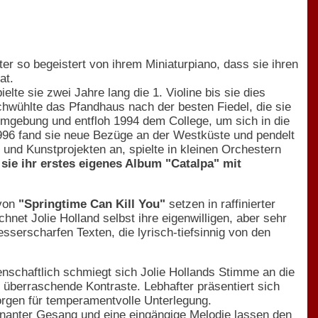
r so begeistert von ihrem Miniaturpiano, dass sie ihren
at.
elte sie zwei Jahre lang die 1. Violine bis sie dies
hwühlte das Pfandhaus nach der besten Fiedel, die sie
r Umgebung und entfloh 1994 dem College, um sich in die
96 fand sie neue Bezüge an der Westküste und pendelt
und Kunstprojekten an, spielte in kleinen Orchestern
 sie ihr erstes eigenes Album "Catalpa" mit
 von
"Springtime Can Kill You"
setzen in raffinierter
hnet Jolie Holland selbst ihre eigenwilligen, aber sehr
serscharfen Texten, die lyrisch-tiefsinnig von den
nschaftlich schmiegt sich Jolie Hollands Stimme an die
überraschende Kontraste. Lebhafter präsentiert sich
orgen für temperamentvolle Unterlegung.
ägnanter Gesang und eine eingängige Melodie lassen den