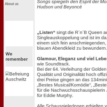
Songs spiegeln den Esprit der Mot
About us
Hudson und Beyoncé
„Listen“
singt die R´n´B Queen au
Singleauskoppelung und ist im da
einem sich fein anschmiegenden, l
blauen Abendkleid zu bewundern.
We
Glamour, Eleganz und viel Lebe
remember
wie Soundtrack.
Bei der 64. Verleihung der Golde
Qualität und Originalität hoch offiz
drei Preise gingen an das 134minü
„Bestes Musical/Komödie“, „Beste
für die Nachwuchsschauspielerin
für Eddie Murphy.
Alle SchauspielerInnen erhielten v