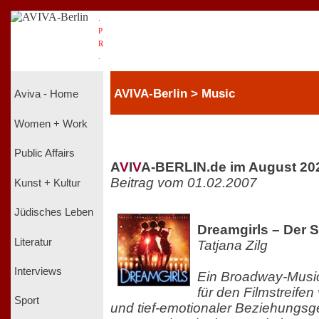
.
P
R
.
AVIVA-Berlin > Music
Aviva - Home
Women + Work
Public Affairs
A
V
I
V
A-BERLIN.de im August 20
Beitrag vom 01.02.2007
Kunst + Kultur
Jüdisches Leben
Dreamgirls – Der 
Literatur
Tatjana Zilg
Interviews
Ein Broadway-Music
für den Filmstreifen
Sport
und tief-emotionaler Beziehungsg