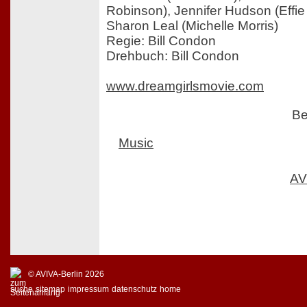
Robinson), Jennifer Hudson (Effie
Sharon Leal (Michelle Morris)
Regie: Bill Condon
Drehbuch: Bill Condon
www.dreamgirlsmovie.com
Be
Music
AV
© AVIVA-Berlin 2026
suche
sitemap
impressum
datenschutz
home