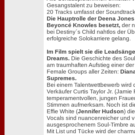
Gesangstalent zu beweisen:
20 Tracks umfasst der Soundtrack
Die Hauptrolle der Deena Jones
Beyoncé Knowles besetzt,
der n
bei Destiny´s Child nahtlos der Ü
erfolgreiche Solokarriere gelang.
Im Film spielt sie die Leadsäng
Dreams.
Die Geschichte des Soul-T
am traumhaften Aufstieg einer der 
Female Groups aller Zeiten:
Dian
Supremes.
Bei einem Talentwettbewerb wird d
Verkäufer Curtis Taylor Jr. (Jamie 
temperamentvollen, jungen Frauen
Stimmen aufmerksam. Noch ist die
Effie White (
Jennifer Hudson
) di
Vocals sind nuancenreicher und 
ausgesprochenem Soul-Timbre au
Mit List und Tücke wird der charm