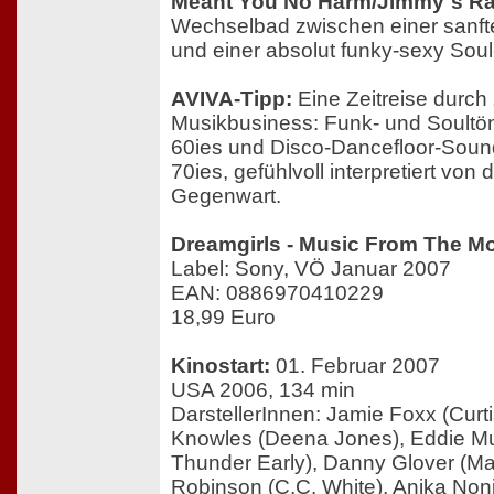
Meant You No Harm/Jimmy´s R
Wechselbad zwischen einer sanft
und einer absolut funky-sexy So
AVIVA-Tipp:
Eine Zeitreise durch
Musikbusiness: Funk- und Soultö
60ies und Disco-Dancefloor-Sound
70ies, gefühlvoll interpretiert von
Gegenwart.
Dreamgirls - Music From The Mo
Label: Sony, VÖ Januar 2007
EAN: 0886970410229
18,99 Euro
Kinostart:
01. Februar 2007
USA 2006, 134 min
DarstellerInnen: Jamie Foxx (Curti
Knowles (Deena Jones), Eddie M
Thunder Early), Danny Glover (Ma
Robinson (C.C. White), Anika Noni