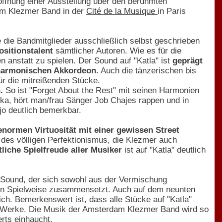
öffnung einer Ausstellung über den berühmten
am Klezmer Band in der
Cité de la Musique
in Paris
die Bandmitglieder ausschließlich selbst geschrieben
sitionstalent
sämtlicher Autoren. Wie es für die
n anstatt zu spielen. Der Sound auf "Katla" ist
geprägt
 harmonischen Akkordeon.
Auch die tänzerischen bis
ür die mitreißenden Stücke.
.
So ist "Forget About the Rest" mit seinen Harmonien
lka, hört man/frau Sänger Job Chajes rappen und in
jo deutlich bemerkbar.
enormen Virtuosität mit einer gewissen Street
 des völligen Perfektionismus, die Klezmer auch
tliche Spielfreude aller Musiker
ist auf "Katla" deutlich
 Sound, der sich sowohl aus der Vermischung
chen Spielweise zusammensetzt. Auch auf dem neunten
ch. Bemerkenswert ist, dass alle Stücke auf "Katla"
ter Werke. Die Musik der Amsterdam Klezmer Band wird so
rts einhaucht.