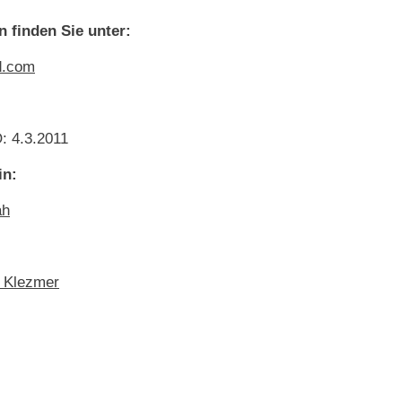
n finden Sie unter:
d.com
: 4.3.2011
in:
ah
f Klezmer