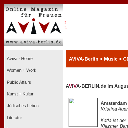
.
.
.
P
R
.
.
.
AVIVA-Berlin > Music > C
Aviva - Home
Women + Work
Public Affairs
A
V
I
V
A-BERLIN.de im Augus
Kunst + Kultur
Amsterdam 
Jüdisches Leben
Kristina Auer
Literatur
Katla ist de
Klezmer Band