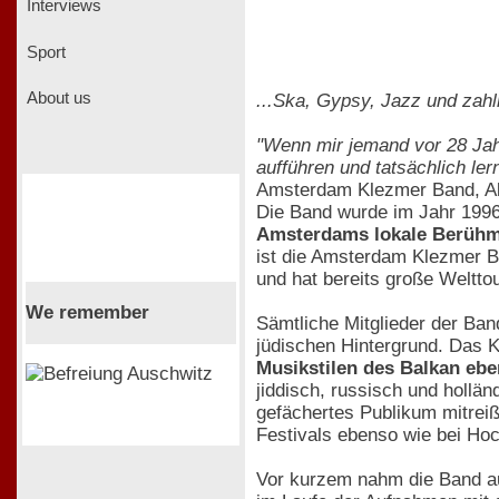
Interviews
Sport
About us
...Ska, Gypsy, Jazz und zah
"Wenn mir jemand vor 28 Jahr
aufführen und tatsächlich ler
Amsterdam Klezmer Band, A
Die Band wurde im Jahr 199
Amsterdams lokale Berühm
ist die Amsterdam Klezmer Ba
und hat bereits große Weltto
We remember
Sämtliche Mitglieder der Ba
jüdischen Hintergrund. Das K
Musikstilen des Balkan eb
jiddisch, russisch und hollä
gefächertes Publikum mitrei
Festivals ebenso wie bei Hoc
Vor kurzem nahm die Band a