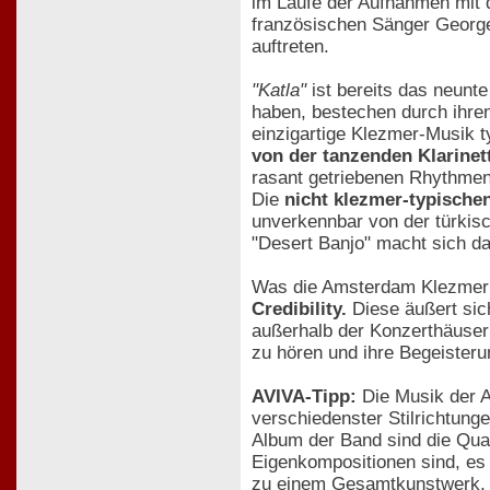
im Laufe der Aufnahmen mit d
französischen Sänger Georg
auftreten.
"Katla"
ist bereits das neunt
haben, bestechen durch ihre
einzigartige Klezmer-Musik ty
von der tanzenden Klarine
rasant getriebenen Rhythmen 
Die
nicht klezmer-typisch
unverkennbar von der türkisc
"Desert Banjo" macht sich da
Was die Amsterdam Klezmer B
Credibility.
Diese äußert sic
außerhalb der Konzerthäuser
zu hören und ihre Begeisteru
AVIVA-Tipp:
Die Musik der A
verschiedenster Stilrichtun
Album der Band sind die Qual
Eigenkompositionen sind, es 
zu einem Gesamtkunstwerk, d