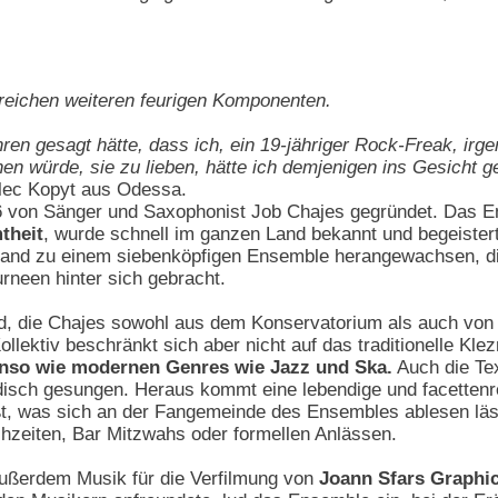
lreichen weiteren feurigen Komponenten.
en gesagt hätte, dass ich, ein 19-jähriger Rock-Freak, irge
nen würde, sie zu lieben, hätte ich demjenigen ins Gesicht g
lec Kopyt aus Odessa.
6 von Sänger und Saxophonist Job Chajes gegründet. Das 
theit
, wurde schnell im ganzen Land bekannt und begeister
nd zu einem siebenköpfigen Ensemble herangewachsen, die G
urneen hinter sich gebracht.
nd, die Chajes sowohl aus dem Konservatorium als auch von
ollektiv beschränkt sich aber nicht auf das traditionelle Kl
enso wie modernen Genres wie Jazz und Ska.
Auch die Te
ndisch gesungen. Heraus kommt eine lebendige und facettenr
ßt, was sich an der Fangemeinde des Ensembles ablesen läs
hzeiten, Bar Mitzwahs oder formellen Anlässen.
ußerdem Musik für die Verfilmung von
Joann Sfars Graphi