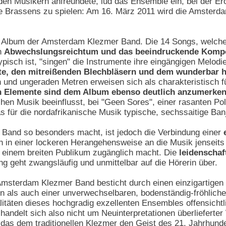
en Musikern anfreundete, lud das Ensemble ein, bei der Er
e Brassens zu spielen: Am 16. März 2011 wird die Amsterd
e Album der Amsterdam Klezmer Band. Die 14 Songs, welche 
n
Abwechslungsreichtum und das beeindruckende Kompo
pisch ist, "singen" die Instrumente ihre eingängigen Melodie
tte, den mitreißenden Blechbläsern und dem wunderbar
und ungeraden Metren erweisen sich als charakteristisch f
en Elemente sind dem Album ebenso deutlich anzumerken
hen Musik beeinflusst, bei "Geen Sores", einer rasanten Po
s für die nordafrikanische Musik typische, sechssaitige Ban
and so besonders macht, ist jedoch die Verbindung einer
h in einer lockeren Herangehensweise an die Musik jenseits
 einem breiten Publikum zugänglich macht. Die
leidenschaf
ng geht zwangsläufig und unmittelbar auf die Hörerin über.
msterdam Klezmer Band besticht durch einen einzigartigen
gen als auch einer unverwechselbaren, bodenständig-fröhli
itäten dieses hochgradig exzellenten Ensembles offensichtli
handelt sich also nicht um Neuinterpretationen überliefer
as dem traditionellen Klezmer den Geist des 21. Jahrhunde