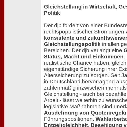
Gleichstellung in Wirtschaft, Ge
Politik
Der djb fordert von einer Bundesr
rechtspopulistischer Strömungen v
konsistente und zukunftsweise
Gleichstellungspolitik
in allen ge
Bereichen. Der djb verlangt eine
G
Status, Macht und Einkommen
.
realistische Chance haben, gleichb
eigenständige Sicherung ihrer Exis
Alterssicherung zu sorgen. Seit J
in Deutschland hervorragend ausg
zahlenmäßig inzwischen mehr als
Gleichstellung - auch bei bezahlt
Arbeit - lässt weiterhin zu wünsch
legislative Maßnahmen sind unerlä
Ausdehnung von Quotenregel
Führungspositionen,
Wahlarbeits
Entgeltgleichheit
,
Beseitigung 