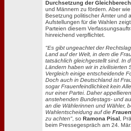
Durchsetzung der Gleichberech
und Männern zu fördern. Aber wie 
Besetzung politischer Ämter und a
Aufstellungen für die Wahlen zeigt,
Parteien diesem Verfassungsauftr
hinreichend verpflichtet.
"Es gibt ungeachtet der Rechtslag
Land auf der Welt, in dem die Fr
tatsächlich gleichgestellt sind. In
Ländern haben wir in zivilisierten 
Vergleich einige entscheidende Fo
Doch auch in Deutschland ist Fr
sogar Frauenfeindlichkeit kein Al
nur einer Partei. Daher appelliere
anstehenden Bundestags- und a
an die Wählerinnen und Wähler, b
Wahlentscheidung auf die
Frauenp
zu achten"
, so
Ramona Pisal
, Pr
beim Pressegespräch am 24. März 