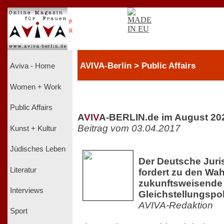
.
P
R
.
AVIVA-Berlin > Public Affairs
Aviva - Home
Women + Work
Public Affairs
A
V
I
V
A-BERLIN.de im August 20
Beitrag vom 03.04.2017
Kunst + Kultur
Jüdisches Leben
Der Deutsche Juri
Literatur
fordert zu den Wah
zukunftsweisende
Interviews
Gleichstellungspol
AVIVA-Redaktion
Sport