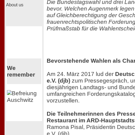
Die Bundestagswahl und drei La
About us
bevor. Welchen Augenmerk legen 
auf Gleichberechtigung der Gesch
frauenrechtspolitischen Forderun
Prüfmaßstab für die Wahlentschei
Bevorstehende Wahlen als Cha
We
Am 24. März 2017 lud der
Deutsc
remember
e.V. (djb)
zum Pressegespräch, um
diesjährigen Landtags- und Bund
umfangreichen Forderungskatalog 
vorzustellen.
Die Teilnehmerinnen des Press
Restaurant im ARD-Hauptstadts
Ramona Pisal, Präsidentin Deutsc
e.V. (djb)