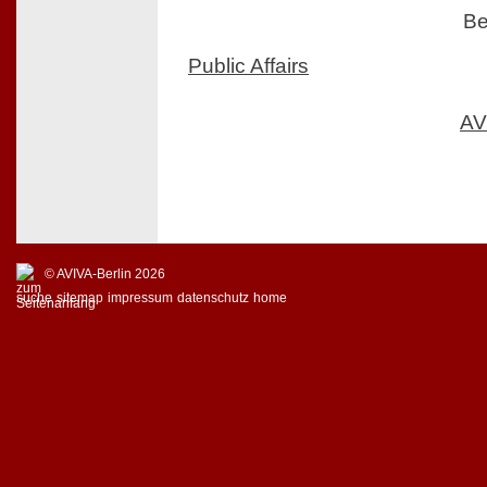
Be
Public Affairs
AV
© AVIVA-Berlin 2026
suche
sitemap
impressum
datenschutz
home