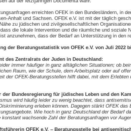
en auf der letztjährigen Documenta wahr.
atungsanfragen erreichten OFEK in den Bundesländern, in de
-Anhalt und Sachsen. OFEK e.V. ist mit der täglich geschal
 Nähe zu jüdischen und zivilgesellschaftlichen Organisation
t, dass die lokale Intervention und die räumliche und sozia
ist anzunehmen, dass der Bedarf an Unterstützung in den res
ng der Beratungsstatistik von OFEK e.V. von Juli 2022 b
nt des Zentralrats der Juden in Deutschland:
leider immer häufiger in ganz alltäglichen Situationen; ob 
lichen Raum, wie der Schule, dem Arbeitsplatz oder auf offen
beit der OFEK-Beratungsstellen hilft dabei, mit dem Erlebte
ter der Bundesregierung für jüdisches Leben und den Ka
ismus wird häufig leider zu wenig beachtet, dass antisemit
 Diskriminierung erleben können. Dagegen stärkt OFEK das B
tzungsangebote. Wie hoch in ganz Deutschland der Bedarf da
e konstant wachsende Zahl der Beratungsanfragen vor Augen
tsführerin OFEK e.V. – Beratungsstelle bei antisemitisc