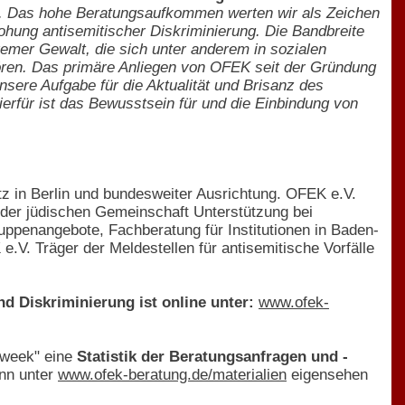
n. Das hohe Beratungsaufkommen werten wir als Zeichen
rohung antisemitischer Diskriminierung. Die Bandbreite
tremer Gewalt, die sich unter anderem in sozialen
hören. Das primäre Anliegen von OFEK seit der Gründung
sere Aufgabe für die Aktualität und Brisanz des
erfür ist das Bewusstsein für und die Einbindung von
itz in Berlin und bundesweiter Ausrichtung. OFEK e.V.
t der jüdischen Gemeinschaft Unterstützung bei
uppenangebote, Fachberatung für Institutionen in Baden-
V. Träger der Meldestellen für antisemitische Vorfälle
nd Diskriminierung ist online unter:
www.ofek-
K week" eine
Statistik der Beratungsanfragen und -
ann unter
www.ofek-beratung.de/materialien
eigensehen