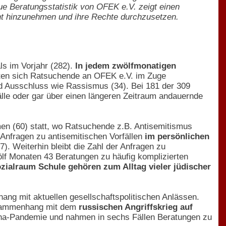
ue Beratungsstatistik von OFEK e.V. zeigt einen
ht hinzunehmen und ihre Rechte durchzusetzen.
ls im Vorjahr (282).
In jedem zwölfmonatigen
eten sich Ratsuchende an OFEK e.V. im Zuge
nd Ausschluss wie Rassismus (34). Bei 181 der 309
lle oder gar über einen längeren Zeitraum andauernde
men (60) statt, wo Ratsuchende z.B. Antisemitismus
e Anfragen zu antisemitischen Vorfällen
im persönlichen
7). Weiterhin bleibt die Zahl der Anfragen zu
lf Monaten 43 Beratungen zu häufig komplizierten
zialraum Schule gehören zum Alltag vieler jüdischer
ng mit aktuellen gesellschaftspolitischen Anlässen.
Zusammenhang mit dem
russischen Angriffskrieg auf
ona-Pandemie und nahmen in sechs Fällen Beratungen zu