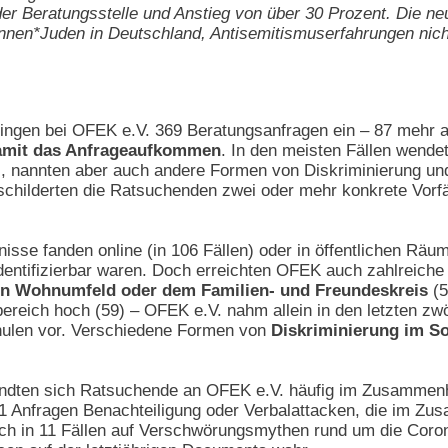
der Beratungsstelle und Anstieg von über 30 Prozent. Die ne
nen*Juden in Deutschland, Antisemitismuserfahrungen nic
gingen bei OFEK e.V. 369 Beratungsanfragen ein – 87 mehr a
 damit das Anfrageaufkommen
. In den meisten Fällen wend
9), nannten aber auch andere Formen von Diskriminierung u
schilderten die Ratsuchenden zwei oder mehr konkrete Vorfä
sse fanden online (in 106 Fällen) oder in öffentlichen Räu
 identifizierbar waren. Doch erreichten OFEK auch zahlreich
en Wohnumfeld oder dem Familien- und Freundeskreis
(5
reich hoch (59) – OFEK e.V. nahm allein in den letzten zwö
ulen vor. Verschiedene Formen von
Diskriminierung im So
andten sich Ratsuchende an OFEK e.V. häufig im Zusammenha
1 Anfragen Benachteiligung oder Verbalattacken, die im 
ch in 11 Fällen auf Verschwörungsmythen rund um die Cor