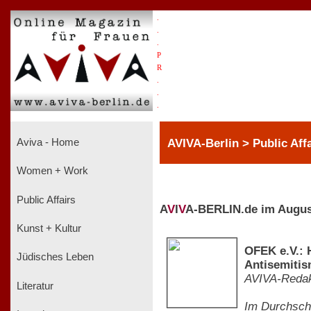
.
.
.
P
R
.
.
.
AVIVA-Berlin > Public Affa
Aviva - Home
Women + Work
Public Affairs
A
V
I
V
A-BERLIN.de im Augus
Kunst + Kultur
OFEK e.V.: 
Jüdisches Leben
Antisemiti
AVIVA-Redak
Literatur
Im Durchschn