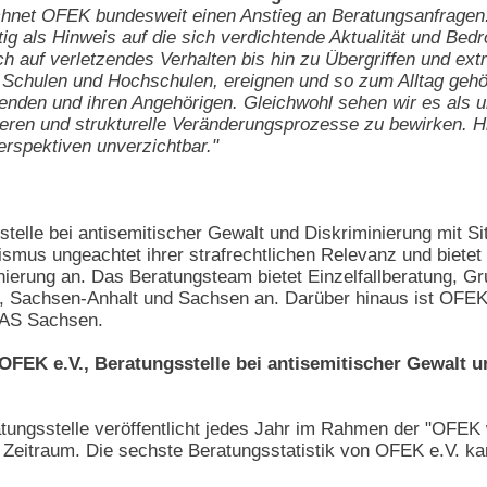
chnet OFEK bundesweit einen Anstieg an Beratungsanfrage
tig als Hinweis auf die sich verdichtende Aktualität und Bed
ch auf verletzendes Verhalten bis hin zu Übergriffen und ex
 an Schulen und Hochschulen, ereignen und so zum Alltag ge
enden und ihren Angehörigen. Gleichwohl sehen wir es als un
ieren und strukturelle Veränderungsprozesse zu bewirken. Hi
rspektiven unverzichtbar."
stelle bei antisemitischer Gewalt und Diskriminierung mit S
itismus ungeachtet ihrer strafrechtlichen Relevanz und biete
ierung an. Das Beratungsteam bietet Einzelfallberatung, Gr
 Sachsen-Anhalt und Sachsen an. Darüber hinaus ist OFEK e.
IAS Sachsen.
OFEK e.V., Beratungsstelle bei antisemitischer Gewalt u
ratungsstelle veröffentlicht jedes Jahr im Rahmen der "OFE
Zeitraum. Die sechste Beratungsstatistik von OFEK e.V. k