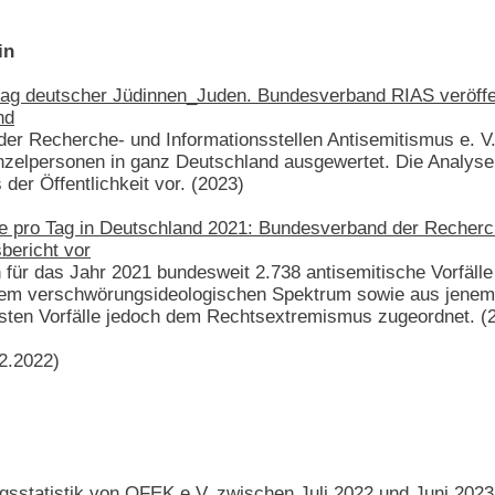
in
ltag deutscher Jüdinnen_Juden. Bundesverband RIAS veröffen
nd
der Recherche- und Informationsstellen Antisemitismus e. V
zelpersonen in ganz Deutschland ausgewertet. Die Analyse
 der Öffentlichkeit vor. (2023)
le pro Tag in Deutschland 2021: Bundesverband der Recherch
bericht vor
für das Jahr 2021 bundesweit 2.738 antisemitische Vorfäll
 dem verschwörungsideologischen Spektrum sowie aus jenem d
sten Vorfälle jedoch dem Rechtsextremismus zugeordnet. (
.2022)
gsstatistik von OFEK e.V. zwischen Juli 2022 und Juni 2023,