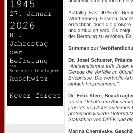
antisemitischen Vorkommniss
Auffällig: Fast 90 % der Ber
Württemberg, Hessen, Sachsen
erreichbar, doch die größere
und artikuliert wird. Es zeig
der Beratung zu erhöhen. Es 
Stimmen zur Veröffentlichu
Dr. Josef Schuster, Präside
"Antisemitismus trifft Juden 
Gerade die Vorfälle im öffent
Erlebnisse. Die wertvolle Ar
einfach hinzunehmen."
Dr. Felix Klein, Beauftrag
"In der Debatte um Antisemit
jenseits von Antisemitismus
professionalisierte Unterstü
Statistiken von OFEK und di
Marina Chernivsky, Geschäf