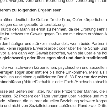
en, Würgen, Verbrühen, Bedrohung oder Verletzung mit eine
derem zu folgenden Ergebnissen:
rhöhen deutlich die Gefahr für die Frau, Opfer körperlicher
nötigen daher gezielte Unterstützung.
durch den Mann ist ernst zu nehmen, da die Drohung sehr hä
 Fälle ist schwerste Gewalt gegen Frauen mit einem erhöhten
Rolle.
rden häufiger und stärker misshandelt, wenn beide Partner i
n, keine reguläre Erwerbsarbeit oder über keine Schul- und
 vor allem dann von Gewalt betroffen, wenn sie über eine hö
 gleichwertig oder überlegen sind und damit traditionell
, die von schweren körperlichen, psychischen und sexuellen
l verfügen sogar über mittlere bis hohe Einkommen. Mehr al
schluss und einen qualifizierten Beruf.
38 Prozent der mis
abschlüsse
(Abitur/Fachabitur oder Fach-/Hochschulabschl
isse auf Seiten der Täter. Nur drei Prozent der Männer, di
hluss. 52 Prozent der Täter verfügen über niedrige und mit
de. Männer, die in ihrer aktuellen Beziehung schwere körpe
ig und nicht von Sozialleistungen abhängig. Rund zwei Dritte