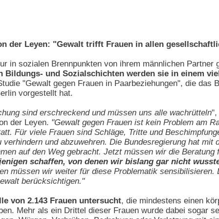
 der Leyen: "Gewalt trifft Frauen in allen gesellschaftl
r in sozialen Brennpunkten von ihrem männlichen Partner g
n Bildungs- und Sozialschichten werden sie in einem vi
Studie "Gewalt gegen Frauen in Paarbeziehungen", die das B
lin vorgestellt hat.
chung sind erschreckend und müssen uns alle wachrütteln
",
von der Leyen.
"Gewalt gegen Frauen ist kein Problem am Ran
tatt. Für viele Frauen sind Schläge, Tritte und Beschimpfu
zu verhindern und abzuwehren. Die Bundesregierung hat mit
en auf den Weg gebracht. Jetzt müssen wir die Beratung fü
jenigen schaffen, von denen wir bislang gar nicht wusst
en müssen wir weiter für diese Problematik sensibilisieren.
ewalt berücksichtigen."
lle von 2.143 Frauen untersucht
, die mindestens einen kör
ben. Mehr als ein Drittel dieser Frauen wurde dabei sogar s