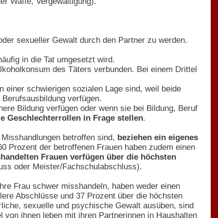
r Waffe, Vergewaltigung).
 oder sexueller Gewalt durch den Partner zu werden.
ufig in die Tat umgesetzt wird.
 Alkoholkonsum des Täters verbunden. Bei einem Drittel
n einer schwierigen sozialen Lage sind, weil beide
 Berufsausbildung verfügen.
here Bildung verfügen oder wenn sie bei Bildung, Beruf
e Geschlechterrollen in Frage stellen
.
 Misshandlungen betroffen sind,
beziehen ein eigenes
s 60 Prozent der betroffenen Frauen haben zudem einen
shandelten Frauen verfügen über die höchsten
uss oder Meister/Fachschulabschluss).
e ihre Frau schwer misshandeln, haben weder einen
tlere Abschlüsse und 37 Prozent über die höchsten
rliche, sexuelle und psychische Gewalt ausüben, sind
l von ihnen leben mit ihren Partnerinnen in Haushalten