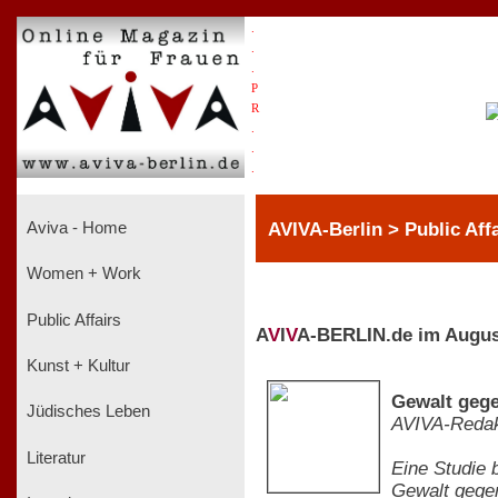
.
.
.
P
R
.
.
.
AVIVA-Berlin > Public Affa
Aviva - Home
Women + Work
Public Affairs
A
V
I
V
A-BERLIN.de im Augus
Kunst + Kultur
Gewalt gege
Jüdisches Leben
AVIVA-Redak
Literatur
Eine Studie 
Gewalt gegen