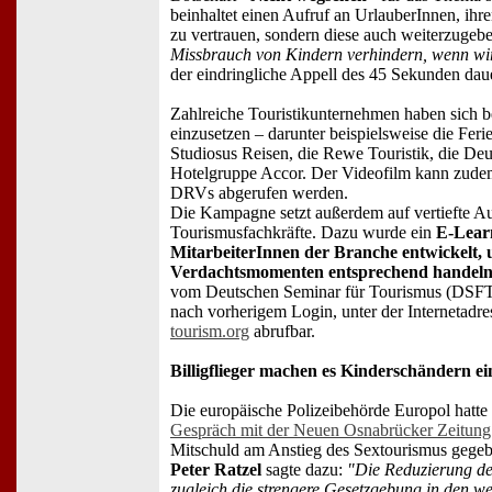
beinhaltet einen Aufruf an UrlauberInnen, ih
zu vertrauen, sondern diese auch weiterzugeb
Missbrauch von Kindern verhindern, wenn wi
der eindringliche Appell des 45 Sekunden da
Zahlreiche Touristikunternehmen haben sich be
einzusetzen – darunter beispielsweise die Feri
Studiosus Reisen, die Rewe Touristik, die De
Hotelgruppe Accor. Der Videofilm kann zud
DRVs abgerufen werden.
Die Kampagne setzt außerdem auf vertiefte A
Tourismusfachkräfte. Dazu wurde ein
E-Learn
MitarbeiterInnen der Branche entwickelt, 
Verdachtsmomenten entsprechend handeln
vom Deutschen Seminar für Tourismus (DSFT) i
nach vorherigem Login, unter der Internetadr
tourism.org
abrufbar.
Billigflieger machen es Kinderschändern ei
Die europäische Polizeibehörde Europol hatte 
Gespräch mit der Neuen Osnabrücker Zeitung
Mitschuld am Anstieg des Sextourismus gege
Peter Ratzel
sagte dazu:
"Die Reduzierung de
zugleich die strengere Gesetzgebung in den we