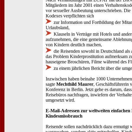
Mitgliedern im Jahr 2001 einen Verhaltensko
vor sexueller Ausbeutung unterschrieben. Die
Kodexes verpflichten sich
zur Information und Fortbildung der Mitar
Urlaubsland,
Klauseln in Verträge mit Hotels und ande
aufzunehmen, die eine gemeinsame Ablehnung
von Kindern deutlich machen,
die Reisenden sowohl in Deutschland als 
das Problem Kinderprostitution aufmerksam z
hauseigene Broschüren, Filme während des Flu
zu einem jährlichen Bericht über die um
Inzwischen haben beinahe 1000 Unternehmen 
sagte
Mechthild Maurer
, Geschäftsführerin
Konferenz in Berlin. Jetzt gehe es darum, da
Reisebüros nachfragen, inwiefern der Verhalte
umgesetzt wird.
E-Mail-Adressen zur weltweiten einfache
Kindesmissbrauch
Reisende sollen nachdrücklich dazu ermutigt 
wegzusehen, sondern aktiv mitzuhelfen, Kind