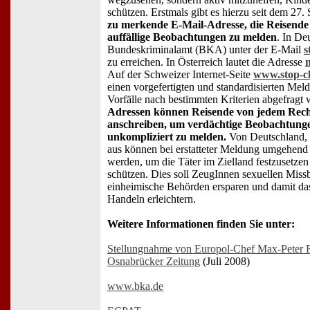
schützen. Erstmals gibt es hierzu seit dem 27
zu merkende E-Mail-Adresse, die Reisende
auffällige Beobachtungen zu melden
. In De
Bundeskriminalamt (BKA) unter der E-Mail
s
zu erreichen. In Österreich lautet die Adresse
m
Auf der Schweizer Internet-Seite
www.stop-ch
einen vorgefertigten und standardisierten Mel
Vorfälle nach bestimmten Kriterien abgefrag
Adressen können Reisende von jedem Rech
anschreiben, um verdächtige Beobachtunge
unkompliziert zu melden.
Von Deutschland, 
aus können bei erstatteter Meldung umgehend 
werden, um die Täter im Zielland festzusetzen
schützen. Dies soll ZeugInnen sexuellen Mis
einheimische Behörden ersparen und damit da
Handeln erleichtern.
Weitere Informationen finden Sie unter:
Stellungnahme von Europol-Chef Max-Peter R
Osnabrücker Zeitung
(Juli 2008)
www.bka.de