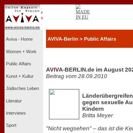
.
P
R
.
AVIVA-Berlin > Public Affairs
Aviva - Home
Women + Work
Public Affairs
A
V
I
V
A-BERLIN.de im August 20
Beitrag vom 28.09.2010
Kunst + Kultur
Jüdisches Leben
Länderübergreife
Literatur
gegen sexuelle A
Kindern
Interviews
Britta Meyer
Sport
"Nicht wegsehen" – das ist die Ke