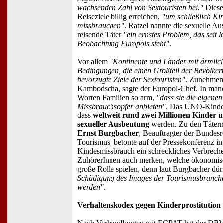
wachsenden Zahl von Sextouristen bei."
Diese 
Reiseziele billig erreichen,
"um schließlich Kin
missbrauchen"
. Ratzel nannte die sexuelle A
reisende Täter
"ein ernstes Problem, das seit 
Beobachtung Europols steht"
.
Vor allem
"Kontinente und Länder mit ärmlich
Bedingungen, die einen Großteil der Bevölkeru
bevorzugte Ziele der Sextouristen"
. Zunehmen
Kambodscha, sagte der Europol-Chef. In manc
Worten Familien so arm,
"dass sie die eigenen
Missbrauchsopfer anbieten"
. Das UNO-Kinde
dass
weltweit rund zwei Millionen Kinder 
sexueller Ausbeutung
werden. Zu den Tätern
Ernst Burgbacher
, Beauftragter der Bundesr
Tourismus, betonte auf der Pressekonferenz in 
Kindesmissbrauch ein schreckliches Verbrechen
ZuhörerInnen auch merken, welche ökonomisch
große Rolle spielen, denn laut Burgbacher dü
Schädigung des Images der Tourismusbranche 
werden"
.
Verhaltenskodex gegen Kinderprostitution
Nach Verhandlungen mit ECPAT hat der DRV 