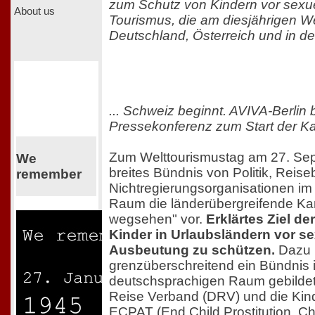
zum Schutz von Kindern vor sexu
About us
Tourismus, die am diesjährigen We
Deutschland, Österreich und in der
... Schweiz beginnt. AVIVA-Berlin 
Pressekonferenz zum Start der Ka
Zum Welttourismustag am 27. Sept
We
breites Bündnis von Politik, Reis
remember
Nichtregierungsorganisationen i
Raum die länderübergreifende K
wegsehen" vor.
Erklärtes Ziel de
Kinder in Urlaubsländern vor se
Ausbeutung zu schützen.
Dazu h
grenzüberschreitend ein Bündnis 
deutschsprachigen Raum gebildet,
Reise Verband (DRV) und die Kind
ECPAT (End Child Prostitution, C