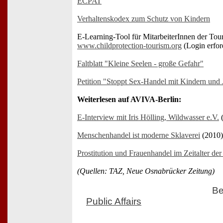
ECPAT
Verhaltenskodex zum Schutz von Kindern
E-Learning-Tool für MitarbeiterInnen der To
www.childprotection-tourism.org
(Login erfor
Faltblatt "Kleine Seelen - große Gefahr"
Petition "Stoppt Sex-Handel mit Kindern und
Weiterlesen auf AVIVA-Berlin:
E-Interview mit Iris Hölling, Wildwasser e.V.
(
Menschenhandel ist moderne Sklaverei
(2010)
Prostitution und Frauenhandel im Zeitalter der
(Quellen: TAZ, Neue Osnabrücker Zeitung)
Be
Public Affairs