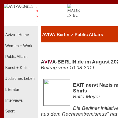
.
P
R
.
AVIVA-Berlin > Public Affairs
Aviva - Home
Women + Work
Public Affairs
A
V
I
V
A-BERLIN.de im August 20
Beitrag vom 10.08.2011
Kunst + Kultur
Jüdisches Leben
EXIT nervt Nazis m
Literatur
Shirts
Britta Meyer
Interviews
Die Berliner Initiati
Sport
aus dem Rechtsextremismus" hat e