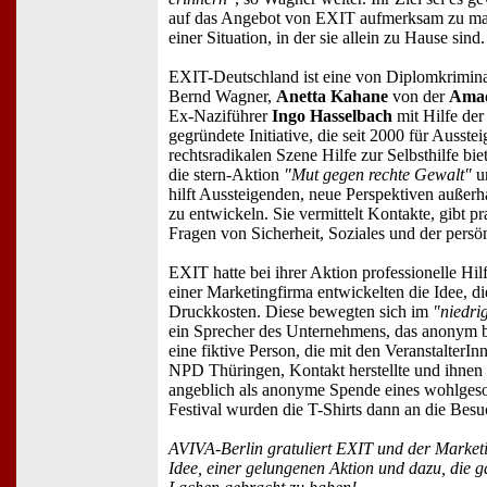
auf das Angebot von EXIT aufmerksam zu mac
einer Situation, in der sie allein zu Hause sind.
EXIT-Deutschland ist eine von Diplomkrimina
Bernd Wagner,
Anetta Kahane
von der
Amad
Ex-Naziführer
Ingo Hasselbach
mit Hilfe de
gegründete Initiative, die seit 2000 für Ausste
rechtsradikalen Szene Hilfe zur Selbsthilfe biet
die stern-Aktion
"Mut gegen rechte Gewalt"
un
hilft Aussteigenden, neue Perspektiven außerh
zu entwickeln. Sie vermittelt Kontakte, gibt p
Fragen von Sicherheit, Soziales und der persö
EXIT hatte bei ihrer Aktion professionelle Hil
einer Marketingfirma entwickelten die Idee, 
Druckkosten. Diese bewegten sich im
"niedrig
ein Sprecher des Unternehmens, das anonym 
eine fiktive Person, die mit den VeranstalterIn
NPD Thüringen, Kontakt herstellte und ihnen 
angeblich als anonyme Spende eines wohlge
Festival wurden die T-Shirts dann an die Besuc
AVIVA-Berlin gratuliert EXIT und der Marketi
Idee, einer gelungenen Aktion und dazu, die 