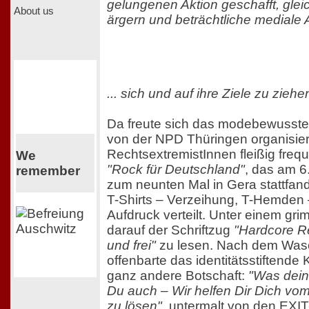
gelungenen Aktion geschafft, glei
About us
ärgern und beträchtliche mediale 
... sich und auf ihre Ziele zu ziehe
Da freute sich das modebewusste
von der NPD Thüringen organisie
RechtsextremistInnen fleißig frequ
We
"Rock für Deutschland"
, das am 6
remember
zum neunten Mal in Gera stattfan
T-Shirts – Verzeihung, T-Hemden
Aufdruck verteilt. Unter einem gr
darauf der Schriftzug
"Hardcore Re
und frei"
zu lesen. Nach dem Was
offenbarte das identitätsstiftende
ganz andere Botschaft:
"Was dein 
Du auch – Wir helfen Dir Dich v
zu lösen"
, untermalt von den EXI