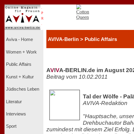
.
P
R
.
AVIVA-Berlin > Public Affairs
Aviva - Home
Women + Work
Public Affairs
A
V
I
V
A-BERLIN.de im August 20
Beitrag vom 10.02.2011
Kunst + Kultur
Jüdisches Leben
Tal der Wölfe - Pal
Literatur
AVIVA-Redaktion
Interviews
"Hauptsache, unser F
Drehbuchautor Baha
Sport
zumindest mit diesem Ziel Erfolg. 