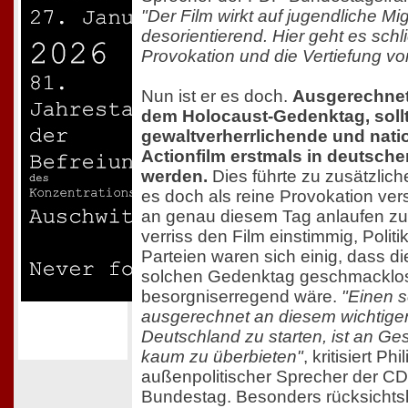
"Der Film wirkt auf jugendliche Mi
desorientierend. Hier geht es sch
Provokation und die Vertiefung v
Nun ist er es doch.
Ausgerechnet
dem Holocaust-Gedenktag, sollt
gewaltverherrlichende und nati
Actionfilm erstmals in deutsche
werden.
Dies führte zu zusätzlic
es doch als reine Provokation ver
an genau diesem Tag anlaufen zu
verriss den Film einstimmig, Politi
Parteien waren sich einig, dass d
solchen Gedenktag geschmacklo
besorgniserregend wäre.
"Einen s
ausgerechnet an diesem wichtige
Deutschland zu starten, ist an Ge
kaum zu überbieten"
, kritisiert Ph
außenpolitischer Sprecher der C
Bundestag. Besonders rücksichtsl