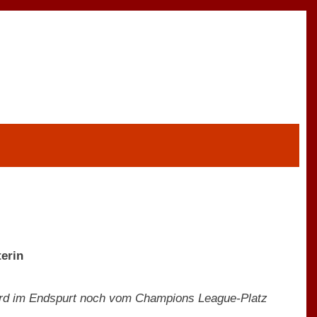
terin
wird im Endspurt noch vom Champions League-Platz