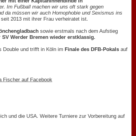
cher mit einer Kapitäninnenbinde in
er. Im Fußball machen wir uns oft stark gegen
, und da müssen wir auch Homophobie und Sexismus ins
seit 2013 mit ihrer Frau verheiratet ist.
önchengladbach
sowie erstmals nach dem Aufstieg
r
SV Werder Bremen wieder erstklassig.
Double und trifft in Köln im
Finale des DFB-Pokals
auf
la Fischer auf Facebook
ch und die USA. Weitere Turniere zur Vorbereitung auf