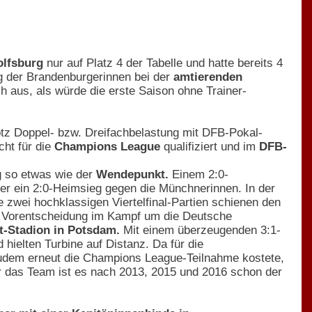
olfsburg
nur auf Platz 4 der Tabelle und hatte bereits 4
 der Brandenburgerinnen bei der
amtierenden
h aus, als würde die erste Saison ohne Trainer-
otz Doppel- bzw. Dreifachbelastung mit DFB-Pokal-
ht für die
Champions League
qualifiziert und im
DFB-
g so etwas wie der
Wendepunkt.
Einem 2:0-
ter ein 2:0-Heimsieg gegen die Münchnerinnen. In der
 zwei hochklassigen Viertelfinal-Partien schienen den
e Vorentscheidung im Kampf um die Deutsche
t-Stadion in Potsdam.
Mit einem überzeugenden 3:1-
 hielten Turbine auf Distanz. Da für die
 zudem erneut die Champions League-Teilnahme kostete,
ür das Team ist es nach 2013, 2015 und 2016 schon der