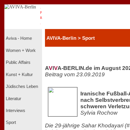
.
P
R
.
AVIVA-Berlin > Sport
Aviva - Home
Women + Work
Public Affairs
A
V
I
V
A-BERLIN.de im August 20
Beitrag vom 23.09.2019
Kunst + Kultur
Jüdisches Leben
Iranische Fußball-
Literatur
nach Selbstverbre
schweren Verletz
Interviews
Sylvia Rochow
Sport
Die 29-jährige Sahar Khodayari (#