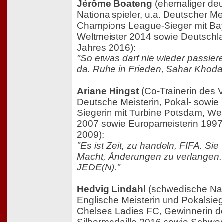
Jérôme Boateng
(ehemaliger de
Nationalspieler, u.a. Deutscher Me
Champions League-Sieger mit B
Weltmeister 2014 sowie Deutschl
Jahres 2016):
"So etwas darf nie wieder passieren
da. Ruhe in Frieden, Sahar Khoday
Ariane Hingst
(Co-Trainerin des V
Deutsche Meisterin, Pokal- sowi
Siegerin mit Turbine Potsdam, We
2007 sowie Europameisterin 1997
2009):
"Es ist Zeit, zu handeln, FIFA. Sie
Macht, Änderungen zu verlangen. F
JEDE(N)."
Hedvig Lindahl
(schwedische Nati
Englische Meisterin und Pokalsie
Chelsea Ladies FC, Gewinnerin d
Silbermedaille 2016 sowie Schwe