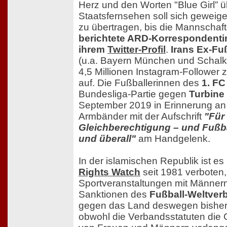
Herz und den Worten "Blue Girl” ü
Staatsfernsehen soll sich geweiger
zu übertragen, bis die Mannschaft 
berichtete ARD-Korrespondentin
ihrem
Twitter-Profil
.
Irans Ex-Fuß
(u.a. Bayern München und Schalke 
4,5 Millionen Instagram-Follower 
auf. Die Fußballerinnen des
1. FC
Bundesliga-Partie gegen
Turbine
September 2019 in Erinnerung an
Armbänder mit der Aufschrift
"Für 
Gleichberechtigung – und Fußball
und überall"
am Handgelenk.
In der islamischen Republik ist e
Rights Watch
seit 1981 verboten,
Sportveranstaltungen mit Männer
Sanktionen des
Fußball-Weltver
gegen das Land deswegen bisher 
obwohl die Verbandsstatuten die