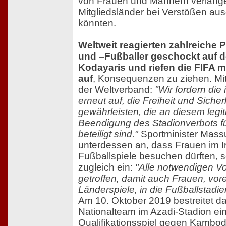
von Frauen und Männern verlang
Mitgliedsländer bei Verstößen a
könnten.
Weltweit reagierten zahlreiche 
und –Fußballer geschockt auf 
Kodayaris und riefen die FIFA m
auf
, Konsequenzen zu ziehen. Mitt
der Weltverband:
"Wir fordern die
erneut auf, die Freiheit und Sicher
gewährleisten, die an diesem legi
Beendigung des Stadionverbots fü
beteiligt sind."
Sportminister Massu
unterdessen an, dass Frauen im I
Fußballspiele besuchen dürften, 
zugleich ein:
"Alle notwendigen Vo
getroffen, damit auch Frauen, vore
Länderspiele, in die Fußballstad
Am 10. Oktober 2019 bestreitet da
Nationalteam im Azadi-Stadion e
Qualifikationsspiel gegen Kambod