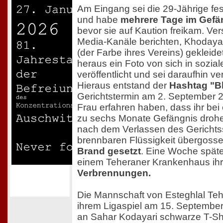
Am Eingang sei die 29-Jährige 
und habe
mehrere Tage im Gefä
bevor sie auf Kaution freikam. Ve
Media-Kanäle berichten, Khodayar
(der Farbe ihres Vereins) gekleid
heraus ein Foto von sich in sozia
veröffentlicht und sei daraufhin ve
Hieraus entstand der
Hashtag "Bl
Gerichtstermin am 2. September 2
Frau erfahren haben, dass ihr bei 
zu sechs Monate Gefängnis drohe
nach dem Verlassen des Gerichtss
brennbaren Flüssigkeit übergoss
Brand gesetzt
. Eine Woche spät
einem Teheraner Krankenhaus ih
Verbrennungen.
Die Mannschaft von Esteghlal Teh
ihrem Ligaspiel am 15. Septembe
an Sahar Kodayari schwarze T-Shi