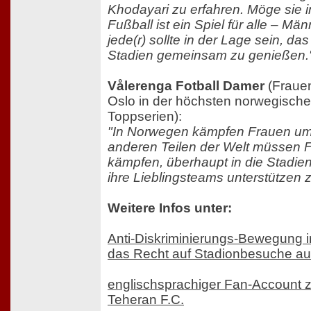
Khodayari zu erfahren. Möge sie i
Fußball ist ein Spiel für alle – 
jede(r) sollte in der Lage sein, da
Stadien gemeinsam zu genießen.
Vålerenga Fotball Damer
(Frauen
Oslo in der höchsten norwegische
Toppserien):
"In Norwegen kämpfen Frauen um 
anderen Teilen der Welt müssen 
kämpfen, überhaupt in die Stadie
ihre Lieblingsteams unterstützen 
Weitere Infos unter:
Anti-Diskriminierungs-Bewegung i
das Recht auf Stadionbesuche auf
englischsprachiger Fan-Account 
Teheran F.C.