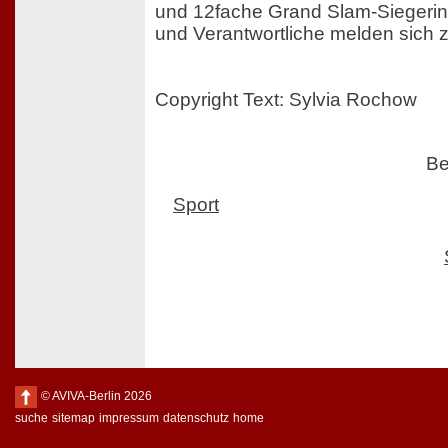
und 12fache Grand Slam-Siegerin,
und Verantwortliche melden sich z
Copyright Text: Sylvia Rochow
Be
Sport
© AVIVA-Berlin 2026
suche
sitemap
impressum
datenschutz
home