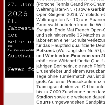
(Porsche Tennis Grand Prix-Cha
Weltranglisten-Nr. 7) sowie
Garbi
Open-Siegerin 2016, Wimbledon-
Weltranglisten-Nr. 10) aus Spanien.
Grunewald antreten kann die Weltr
Świątek, Ende Mai French Open-C
und seit mittlerweile 35 Matches 
laboriert an einer Schulterverletzu
für das Hauptfeld qualifizierte Deu
Petković
(Weltranglisten-Nr. 57),
und
Wimbledon-Finalistin von 20
erhält eine Wildcard für die Qualifi
jährigen Berlinerin, die nach Pfei
Drüsenfieber und einem Kreuzban
Tage ohne Turniermatch war, ist d
groß. Auf einer Pressekonferenz 
Trainingseinheiten vor Ort betonte 
bis zu 7.000 Zuschauer*innen fa
Stadion
sowie die weiteren dauer
Courts
umgewandelten Sandplät