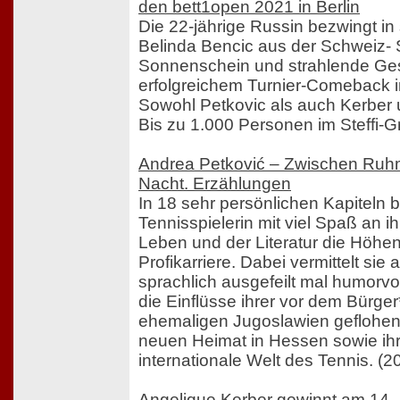
den bett1open 2021 in Berlin
Die 22-jährige Russin bezwingt i
Belinda Bencic aus der Schweiz- 
Sonnenschein und strahlende Ges
erfolgreichem Turnier-Comeback 
Sowohl Petkovic als auch Kerber 
Bis zu 1.000 Personen im Steffi-G
Andrea Petković – Zwischen Ruhm
Nacht. Erzählungen
In 18 sehr persönlichen Kapiteln b
Tennisspielerin mit viel Spaß an 
Leben und der Literatur die Höhen
Profikarriere. Dabei vermittelt sie
sprachlich ausgefeilt mal humorvo
die Einflüsse ihrer vor dem Bürger
ehemaligen Jugoslawien geflohene
neuen Heimat in Hessen sowie ihr
internationale Welt des Tennis. (2
Angelique Kerber gewinnt am 14. 