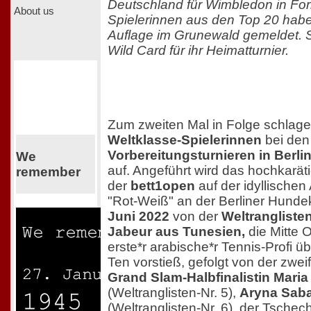
Deutschland für Wimbledon in For
About us
Spielerinnen aus den Top 20 haben
Auflage im Grunewald gemeldet. Sa
Wild Card für ihr Heimatturnier.
Zum zweiten Mal in Folge schlage
Weltklasse-Spielerinnen
bei de
Vorbereitungsturnieren in Berl
We
auf. Angeführt wird das hochkaräti
remember
der
bett1open
auf der idyllische
"Rot-Weiß" an der Berliner Hund
Juni 2022
von der
Weltrangliste
Jabeur aus Tunesien,
die Mitte 
erste*r arabische*r Tennis-Profi ü
Ten vorstieß, gefolgt von der zwe
Grand Slam-Halbfinalistin Maria
(Weltranglisten-Nr. 5),
Aryna Sab
(Weltranglisten-Nr. 6), der Tschec