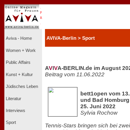
.
P
R
.
AVIVA-Berlin > Sport
Aviva - Home
Women + Work
Public Affairs
A
V
I
V
A-BERLIN.de im August 20
Beitrag vom 11.06.2022
Kunst + Kultur
Jüdisches Leben
bett1open vom 13. 
Literatur
und Bad Homburg 
25. Juni 2022
Interviews
Sylvia Rochow
Sport
Tennis-Stars bringen sich bei zwe