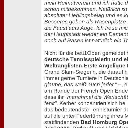
mein Heimatverein und ich hatte 
schon mitbekommen. Natürlich is
absoluter Lieblingsbelag und es k
Besseres geben als Rasenplätze h
die Faust aufs Auge. Ich freue mic
der Hauptstadt wieder ein Damentu
noch auf Rasen ist natürlich ein T
Nicht für die bett1Open gemeldet 
deutsche Tennisspielerin und 
Weltranglisten-Erste Angelique 
Grand Slam-Siegerin, die darauf h
immer gerne Turniere in Deutschl
glaube, das weiß auch jeder."
–, e
am Rande der French Open Ende 
dass ihr
"manchmal die Wertschät
fehlt"
. Kerber konzentriert sich bei
das bedeutendste Tennisturnier d
auf die unter Federführung ihre
stattfindenden
Bad Homburg Open