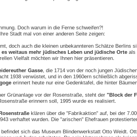
timmung. Doch warum in die Ferne schweifen?!
hre Stadt mal von einer anderen Seite zeigen:
mt, doch auch die kleinen unbekannteren Schätze Berlins s
t es weitaus mehr jüdisches Leben und jüdische Orte
als
rellen Vielfalt möchten wir Ihnen hier präsentieren.
eidereuther Gasse
, die 1714 von der noch jungen Jüdisch
cht 1938 verwüstet, und in den 1960ern schließlich abgeri
agoge
erinnert heute nur eine Gedenktafel, die hinter Bäumen
iner Grünanlage vor der Rosenstraße, steht der
"Block der 
osenstraße erinnern soll, 1995 wurde es realisiert.
r Rosenstraße
klären über die "Fabrikaktion" auf, bei der 7.0
943 verhaftet wurden. Die "arischen" Ehefrauen protestiert
9
befindet sich das Museum Blindenwerkstatt Otto Weidt. Ott