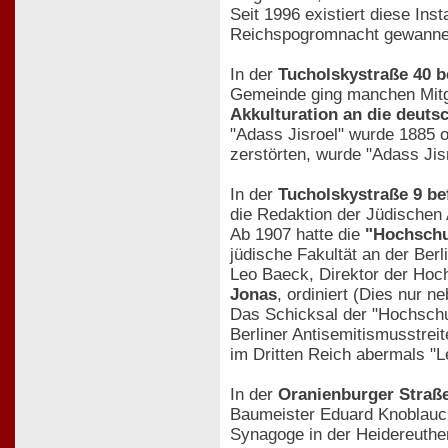
Seit 1996 existiert diese In
Reichspogromnacht gewanne
In der
Tucholskystraße 40 b
Gemeinde ging manchen Mitgl
Akkulturation an die deuts
"Adass Jisroel" wurde 1885 
zerstörten, wurde "Adass Jis
In der
Tucholskystraße 9 be
die Redaktion der Jüdischen 
Ab 1907 hatte die
"Hochschu
jüdische Fakultät an der Berli
Leo Baeck, Direktor der Hoch
Jonas
, ordiniert (Dies nur 
Das Schicksal der "Hochschu
Berliner Antisemitismusstrei
im Dritten Reich abermals "L
In der
Oranienburger Straße
Baumeister Eduard Knoblauch
Synagoge in der Heidereuthe