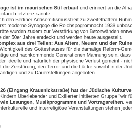
oge ist im maurischen Stil erbaut
und erinnert an die Al
blauch letztere kannte.
urch den Berliner Antisemitismusstreit zu zweifelhaftem R
rst moderne Synagoge die Reichspogromnacht 1938 unbescha
eräte wurden zudem zur Verstärkung von Betonwänden entwe
er 50er Jahre entdeckt und werden heute ausgestellt.
mplex aus drei Teilen: Aus Altem, Neuem und der Ruine
 Wichtigkeit des Gotteshauses für die damalige Reform-Gem
eutige und nachkommende Generationen Mahnung sein, dass ma
er ideelle und natürlich der physische Verlust gemeint - nic
ll die Zerstörung, den Terror und die Lücke sowohl in der Jü
tändigen und zu Dauerstellungen angeboten.
26 (Eingang Krausnickstraße) hat der Jüdische Kulturve
Kindern Überlebender und Exilierter initiierten Gruppe "wir
n, wie Lesungen, Musikprogramme und Vortragsreihen
, ve
nterkulturelle und interreligiöse Veranstaltungen stehen jede
n