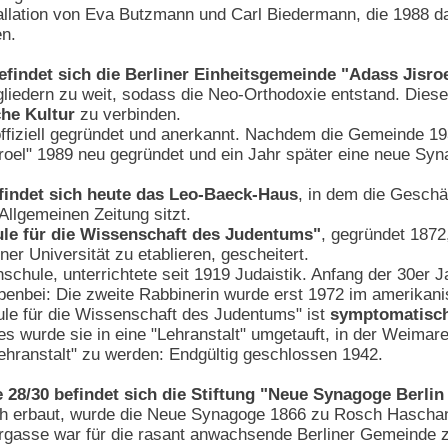
stallation von Eva Butzmann und Carl Biedermann, die 1988
n.
efindet sich die Berliner Einheitsgemeinde "Adass Jisro
iedern zu weit, sodass die Neo-Orthodoxie entstand. Dies
che Kultur
zu verbinden.
offiziell gegründet und anerkannt. Nachdem die Gemeinde 1
roel" 1989 neu gegründet und ein Jahr später eine neue Syn
findet sich heute das Leo-Baeck-Haus
, in dem die Geschä
Allgemeinen Zeitung sitzt.
le für die Wissenschaft des Judentums"
, gegründet 1872,
ner Universität zu etablieren, gescheitert.
schule, unterrichtete seit 1919 Judaistik. Anfang der 30er 
nebenbei: Die zweite Rabbinerin wurde erst 1972 im amerikani
le für die Wissenschaft des Judentums" ist
symptomatisch 
tes wurde sie in eine "Lehranstalt" umgetauft, in der Weim
ehranstalt" zu werden: Endgültig geschlossen 1942.
 28/30 befindet sich die Stiftung "Neue Synagoge Berli
 erbaut, wurde die Neue Synagoge 1866 zu Rosch Haschana,
rgasse war für die rasant anwachsende Berliner Gemeinde z