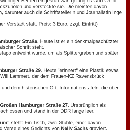
wichtiger Betrieb eingestuft war, gelang es Otto Weidt
rückzuholen und versteckte sie. Die meisten davon
n
, darunter auch die Schriftstellerin und Journalistin Inge
Vorstadt statt. Preis: 3 Euro, zzgl. Eintritt)
Hamburger Straße
. Heute ist er ein denkmalgeschützter
scher Schrift steht.
stapo entweiht wurde, um als Splittergraben und später
mburger Straße 29
. Heute "erinnert" eine Plastik etwas
on Will Lammert, der dem Frauen-KZ Ravensbrück
und dem historischen Ort. Informationstafeln, die über
r Großen Hamburger Straße 27.
Ursprünglich als
schlossen und stand in der DDR lange leer.
Raum"
steht: Ein Tisch, zwei Stühle, einer davon
nd Verse eines Gedichts von
Nelly Sachs
graviert.