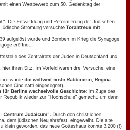
 damit einen Wettbewerb zum 50. Gedenktag der
el".
Die Entwicklung und Reformierung der Jüdischen
e jüdische Strömung versuchte
Torahtreue mit
939 aufgelöst wurde und Bomben im Krieg die Synagoge
agoge eröffnet.
ftsstelle des Zentralrats der Juden in Deutschland und
 hier ihren Sitz. Im Vorfeld waren drei Versuche, eine
Jahre wurde
die weltweit erste Rabbinerin, Regina
schen Cincinatti eingesegnet).
für Berlins wechselvolle Geschichte
: Im Zuge des
arer Republik wieder zur "Hochschule" gemacht, um dann
n - Centrum Judaicum".
Durch den christlichen
 dem jüdischen Neujahrsfest, eingeweiht. Die alte
u klein geworden, das neue Gotteshaus konnte 3.200 (!)