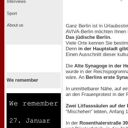
Interviews
Sport
About us
Ganz Berlin ist in Urlaubss
AVIVA-Berlin möchten Ihnen I
Das jüdische Berlin.
Viele Orte kennen Sie bestim
Denn
in der Hauptstadt gib
Einen Ausschnitt dieser kultu
Die
Alte Synagoge in der H
wurde in der Reichspogromna
wäre. An
Berlins erste Syn
We remember
In unmittelbarer Nähe, auf e
an den Frauenprotest in der R
Zwei Litfasssäulen auf de
"Mischehen" lebten, Anfang 1
In der
Rosenthalerstraße 3