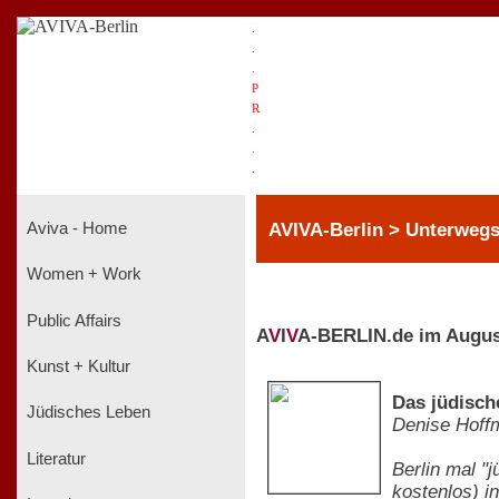
.
.
.
P
R
.
.
.
AVIVA-Berlin > Unterwegs
Aviva - Home
Women + Work
Public Affairs
A
V
I
V
A-BERLIN.de im Augus
Kunst + Kultur
Das jüdische
Jüdisches Leben
Denise Hoff
Literatur
Berlin mal "j
kostenlos) i