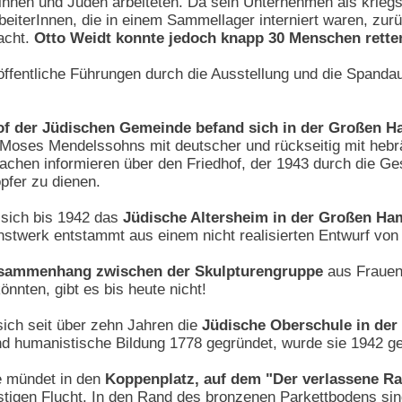
dinnen und Juden arbeiteten. Da sein Unternehmen als kriegs
beiterInnen, die in einem Sammellager interniert waren, zu
acht.
Otto Weidt konnte jedoch knapp 30 Menschen rette
fentliche Führungen durch die Ausstellung und die Spandauer 
hof der Jüdischen Gemeinde befand sich in der Großen 
Moses Mendelssohns mit deutscher und rückseitig mit hebräi
achen informieren über den Friedhof, der 1943 durch die Ge
fer zu dienen.
d sich bis 1942 das
Jüdische Altersheim in der Großen Ha
unstwerk entstammt aus einem nicht realisierten Entwurf v
usammenhang zwischen der Skulpturengruppe
aus Frauen 
nnten, gibt es bis heute nicht!
sich seit über zehn Jahren die
Jüdische Oberschule in de
nd humanistische Bildung 1778 gegründet, wurde sie 1942 ge
 mündet in den
Koppenplatz, auf dem "Der verlassene 
astigen Flucht. In den Rand des bronzenen Parkettbodens si