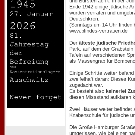
und Bürstenfabrik, in der Jü
Ende 1942 einige jüdische Ar
wurden verraten und umgebr
Deutschkron.
(Sonntags um 14 Uhr finden öf
www.blindes-vertrauen.de
Der
älteste jüdische Fried
Park, auf dem der Grabstein 
Tafeln auf verschiedenen Spr
als Massengrab für Bombenop
Einige Schritte weiter befan
zweifelhaft daran: Dieses K
zugedacht war.
Es besteht also
keinerlei Z
diesen Missstand aufklären kö
Zwei Häuser weiter befindet 
Knabenschule für jüdische u
Die Große Hamburger Straße
umgerissen, wie bei einer h