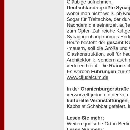
Gläubige aufnehmen.
Deutschlands größte Synag
wobei man nicht weiß, ob Kno
Sogar für Treitschke, der d
Nachdem die seinerzeit äuße
zum Opfer. Zahlreiche Kultg
Synagogenhauptraumes Ende d
Heute besteht der
gesamt Ko
-mauern, soll die Größe und
Glaskonstruktion, soll für h
Architektonik, sondern auch d
verloren bleibt. Die
Ruine
so
Es werden
Führungen
zur s
www.cijudaicum.de
In der
Oranienburgerstraße 
verwurzelt jedoch in der von 
kulturelle Veranstaltunge
Kabbalat Schabbat gefeiert, i
Lesen Sie mehr:
Weitere jüdische Ort in Berli
Lesen Sie mehr: