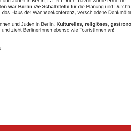
 und Juden in Berlin, ca. ein Drittel davon wurde ermordet.
sten war Berlin
die
Schaltstelle
für die Planung und Durchf
 das Haus der Wannseekonferenz, verschiedene Denkmäler s
nnen und Juden in Berlin.
Kulturelles, religiöses, gastro
 und zieht BerlinerInnen ebenso wie TouristInnen an!
n