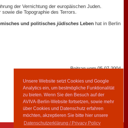
ührung der Vernichtung der europäischen Juden.
owie die Topographie des Terrors.
nomisches und politisches
jüdisches
Leben
hat in Berlin
Beitrag vom 05.07.2004
Unsere Website setzt Cookies und Google
Analytics ein, um bestmögliche Funktionalität
AVIVA-Redaktion
zu bieten. Wenn Sie den Besuch auf der
AVIVA-Berlin-Website fortsetzen, sowie mehr
Teilen
über Cookies und Datenschutz erfahren
möchten, akzeptieren Sie bitte hier unsere
Datenschutzerklärung / Privacy Policy