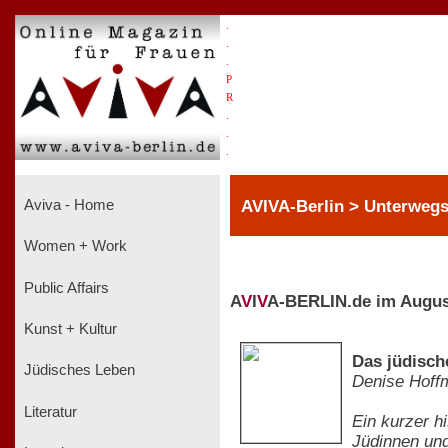
.
.
.
P
R
.
.
.
AVIVA-Berlin > Unterwegs
Aviva - Home
Women + Work
Public Affairs
A
V
I
V
A-BERLIN.de im Augus
Kunst + Kultur
Das jüdische
Jüdisches Leben
Denise Hoff
Literatur
Ein kurzer h
Jüdinnen und