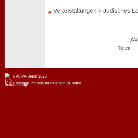
Veranstaltungen > Jüdisches L
AV
Teilen
© AVIVA-Berlin 2026
suche
sitemap
impressum
datenschutz
home