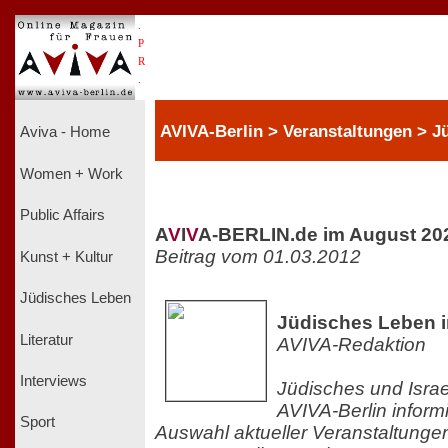
.
P
R
.
AVIVA-Berlin > Veranstaltungen > J
Aviva - Home
Women + Work
Public Affairs
A
V
I
V
A-BERLIN.de im August 20
Beitrag vom 01.03.2012
Kunst + Kultur
Jüdisches Leben
Jüdisches Leben i
Literatur
AVIVA-Redaktion
Interviews
Jüdisches und Israel
AVIVA-Berlin inform
Sport
Auswahl aktueller Veranstaltunge