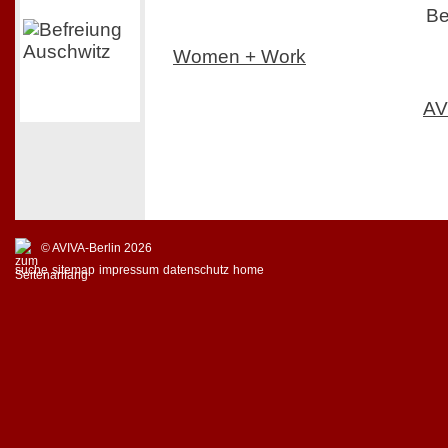
Be
Women + Work
AV
© AVIVA-Berlin 2026
suche
sitemap
impressum
datenschutz
home