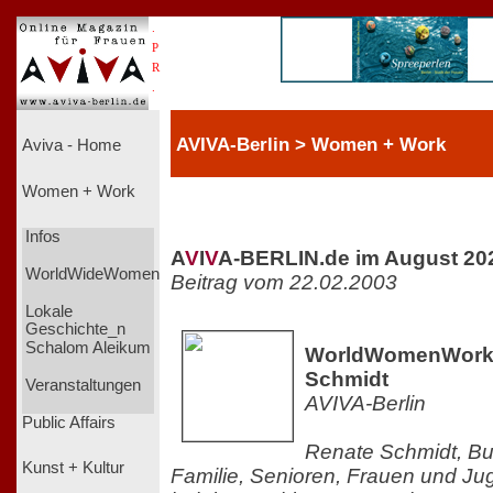
.
P
R
.
AVIVA-Berlin > Women + Work
Aviva - Home
Women + Work
Infos
A
V
I
V
A-BERLIN.de im August 20
WorldWideWomen
Beitrag vom 22.02.2003
Lokale
Geschichte_n
Schalom Aleikum
WorldWomenWork 
Schmidt
Veranstaltungen
AVIVA-Berlin
Public Affairs
Renate Schmidt, Bun
Kunst + Kultur
Familie, Senioren, Frauen und Ju