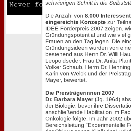
schwierigen Schritt in die Selbsts
Die Anzahl von
8.000 Interessen
eingereichte Konzepte
zur Teil
IDEE-Förderpreis 2007 zeigen, wie
Gründungspotential und wie viel
Frauen an den Tag legen. Die ein
Gründungsideen wurden von einer
bestehend aus Herrn Dr. Willi Ha
Leopoldseder, Frau Dr. Anita Planti
Volker Schaub, Herrn Dr. Henning 
Karin von Welck und der Preisträge
Mayer, bewertet.
Die Preisträgerinnen 2007
Dr. Barbara Mayer
(Jg. 1964) abs
der Biologie, bevor ihre Dissertati
anschließende Habilitation im Fac
Onkologie folgte. Im Jahr 2002 üb
Bereichsleitung "Experimentelle F