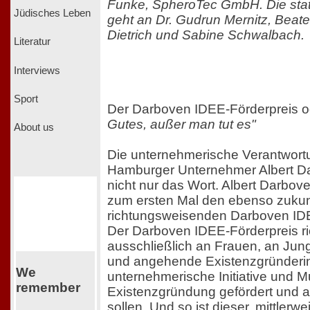
Funke, SpheroTec GmbH. Die statt.
Jüdisches Leben
geht an Dr. Gudrun Mernitz, Beat
Dietrich und Sabine Schwalbach.
Literatur
Interviews
Sport
Der Darboven IDEE-Förderpreis 
Gutes, außer man tut es"
About us
Die unternehmerische Verantwortu
Hamburger Unternehmer Albert Da
nicht nur das Wort. Albert Darbov
zum ersten Mal den ebenso zukun
richtungsweisenden Darboven IDE
Der Darboven IDEE-Förderpreis ri
ausschließlich an Frauen, an Ju
und angehende Existenzgründeri
We
unternehmerische Initiative und M
remember
Existenzgründung gefördert und 
sollen. Und so ist dieser, mittlerw