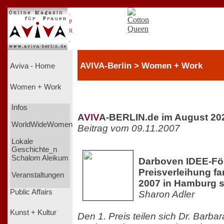
.
P
R
.
AVIVA-Berlin > Women + Work
Aviva - Home
Women + Work
Infos
A
V
I
V
A-BERLIN.de im August 20
WorldWideWomen
Beitrag vom 09.11.2007
Lokale
Geschichte_n
Schalom Aleikum
Darboven IDEE-För
Preisverleihung f
Veranstaltungen
2007 in Hamburg s
Public Affairs
Sharon Adler
Kunst + Kultur
Den 1. Preis teilen sich Dr. Barba