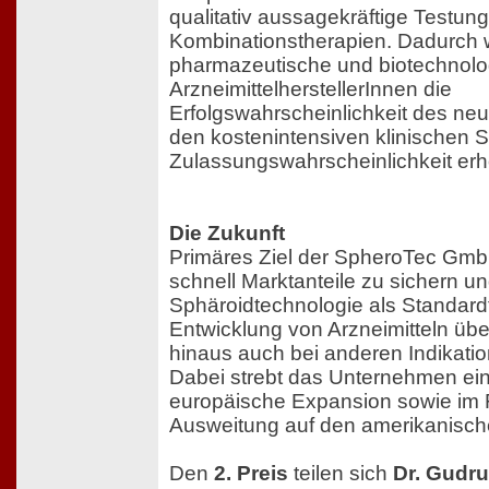
qualitativ aussagekräftige Testun
Kombinationstherapien. Dadurch w
pharmazeutische und biotechnolo
ArzneimittelherstellerInnen die
Erfolgswahrscheinlichkeit des n
den kostenintensiven klinischen S
Zulassungswahrscheinlichkeit erh
Die Zukunft
Primäres Ziel der SpheroTec GmbH
schnell Marktanteile zu sichern un
Sphäroidtechnologie als Standardt
Entwicklung von Arzneimitteln üb
hinaus auch bei anderen Indikatio
Dabei strebt das Unternehmen ei
europäische Expansion sowie im F
Ausweitung auf den amerikanisch
Den
2. Preis
teilen sich
Dr. Gudru