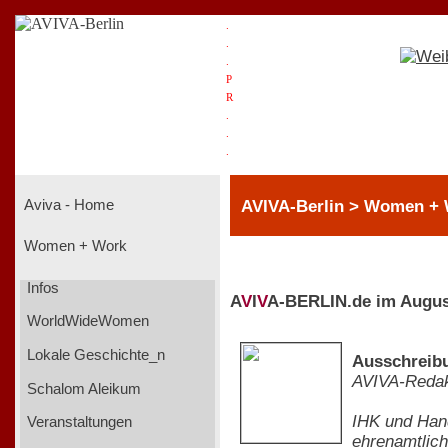
.
.
.
P
R
.
.
.
AVIVA-Berlin > Women +
Aviva - Home
Women + Work
Infos
A
V
I
V
A-BERLIN.de im Augus
WorldWideWomen
Lokale Geschichte_n
Ausschreibu
AVIVA-Redak
Schalom Aleikum
IHK und Hand
Veranstaltungen
ehrenamtlich