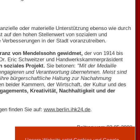
nanzielle oder materielle Unterstützung ebenso wie durch
t auf den hohen Stellenwert von sozialem und
 Verbesserungen in der Stadt voranzutreiben.
 Franz von Mendelssohn gewidmet,
der von 1914 bis
nt Dr. Eric Schweitzer und Handwerkskammerpräsident
n soziales Projekt.
Sie betonen:
"Mit der Medaille
d engagieren und Verantwortung übernehmen. Meist sind
r ihre bürgerschaftliche Haltung zur Nachahmung
en beider Kammern, der Wirtschaft, der Kultur und des
ngagements, Kreativität, Nachhaltigkeit und der
en finden Sie auf:
www.berlin.ihk24.de
.
Beitrag vom 02.05.2008