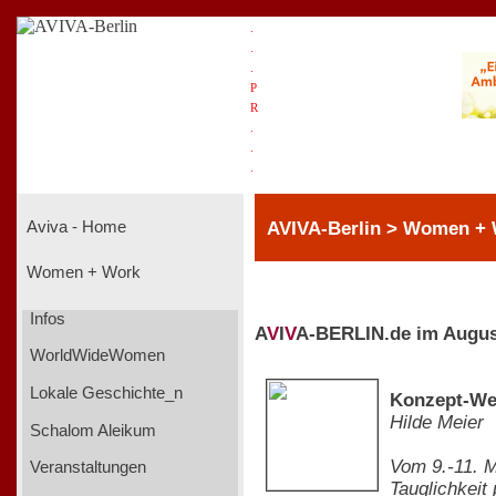
.
.
.
P
R
.
.
.
AVIVA-Berlin > Women +
Aviva - Home
Women + Work
Infos
A
V
I
V
A-BERLIN.de im Augus
WorldWideWomen
Lokale Geschichte_n
Konzept-Wer
Hilde Meier
Schalom Aleikum
Vom 9.-11. M
Veranstaltungen
Tauglichkeit 