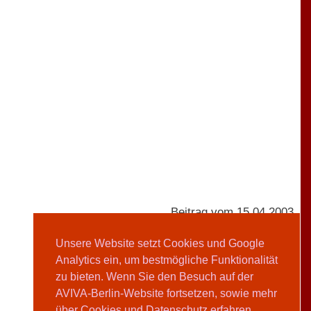
Beitrag vom 15.04.2003
Unsere Website setzt Cookies und Google
Analytics ein, um bestmögliche Funktionalität
AVIVA-Redaktion
zu bieten. Wenn Sie den Besuch auf der
AVIVA-Berlin-Website fortsetzen, sowie mehr
Teilen
über Cookies und Datenschutz erfahren