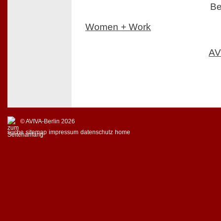
Be
Women + Work
AV
© AVIVA-Berlin 2026
suche
sitemap
impressum
datenschutz
home