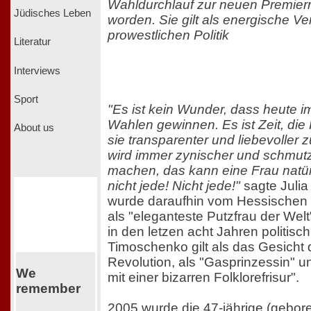
Wahldurchlauf zur neuen Premierm
Jüdisches Leben
worden. Sie gilt als energische Ver
prowestlichen Politik
Literatur
Interviews
Sport
"Es ist kein Wunder, dass heute 
Wahlen gewinnen. Es ist Zeit, die P
About us
sie transparenter und liebevoller
wird immer zynischer und schmutz
machen, das kann eine Frau natür
nicht jede! Nicht jede!"
sagte Juli
wurde daraufhin vom Hessischen 
als "eleganteste Putzfrau der Welt
in den letzen acht Jahren politisc
Timoschenko gilt als das Gesicht
Revolution, als "Gasprinzessin" u
We
mit einer bizarren Folklorefrisur".
remember
2005 wurde die 47-jährige (gebo