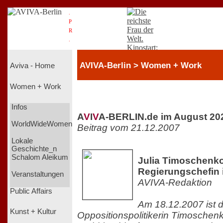
.
P
R
.
AVIVA-Berlin > Women + Work
Aviva - Home
Women + Work
Infos
A
V
I
V
A-BERLIN.de im August 20
WorldWideWomen
Beitrag vom 21.12.2007
Lokale
Geschichte_n
Schalom Aleikum
Julia Timoschenko
Regierungschefin 
Veranstaltungen
AVIVA-Redaktion
Public Affairs
Am 18.12.2007 ist d
Kunst + Kultur
Oppositionspolitikerin Timoschenk