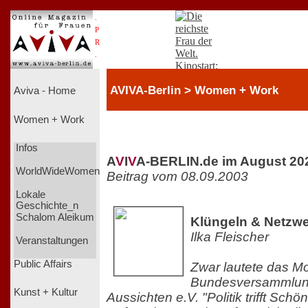
.
P
R
.
AVIVA-Berlin > Women + Work
Aviva - Home
Women + Work
Infos
A
V
I
V
A-BERLIN.de im August 20
WorldWideWomen
Beitrag vom 08.09.2003
Lokale
Geschichte_n
Schalom Aleikum
Klüngeln & Netzw
Ilka Fleischer
Veranstaltungen
Public Affairs
Zwar lautete das Mo
Bundesversammlun
Kunst + Kultur
Aussichten e.V. "Politik trifft Sch