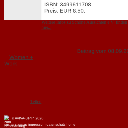
ISBN: 3499611708
Preis: EUR 8,50
.
Weitere Infos zu Schöne Aussichten e.V. finden
hier...
Beitrag vom 08.09.
Women +
Work
Teilen
© AVIVA-Berlin 2026
suche
sitemap
impressum
datenschutz
home