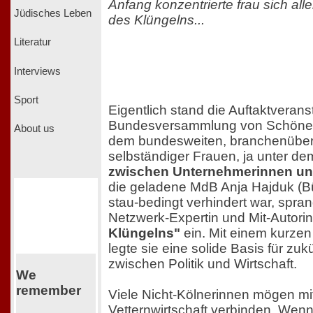
Anfang konzentrierte frau sich all
Jüdisches Leben
des Klüngelns...
Literatur
Interviews
Sport
Eigentlich stand die Auftaktverans
Bundesversammlung von Schöne A
About us
dem bundesweiten, branchenüber
selbständiger Frauen, ja unter de
zwischen Unternehmerinnen und
die geladene MdB Anja Hajduk (Bü
stau-bedingt verhindert war, spra
Netzwerk-Expertin und Mit-Autori
Klüngelns"
ein. Mit einem kurze
legte sie eine solide Basis für zu
zwischen Politik und Wirtschaft.
We
remember
Viele Nicht-Kölnerinnen mögen mit
Vetternwirtschaft verbinden. Wen