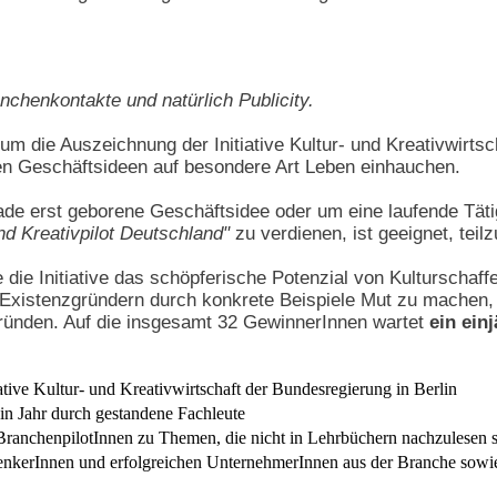
anchenkontakte und natürlich Publicity.
m die Auszeichnung der Initiative Kultur- und Kreativwirts
uen Geschäftsideen auf besondere Art Leben einhauchen.
ade erst geborene Geschäftsidee oder um eine laufende Tät
nd Kreativpilot Deutschland"
zu verdienen, ist geeignet, tei
die Initiative das schöpferische Potenzial von Kulturschaff
, Existenzgründern durch konkrete Beispiele Mut zu machen,
gründen. Auf die insgesamt 32 GewinnerInnen wartet
ein ein
iative Kultur- und Kreativwirtschaft der Bundesregierung in Berlin
ein Jahr durch gestandene Fachleute
BranchenpilotInnen zu Themen, die nicht in Lehrbüchern nachzulesen 
enkerInnen und erfolgreichen UnternehmerInnen aus der Branche sow