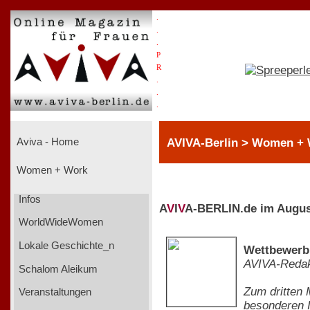
.
.
.
P
R
.
.
.
AVIVA-Berlin > Women +
Aviva - Home
Women + Work
Infos
A
V
I
V
A-BERLIN.de im Augus
WorldWideWomen
Lokale Geschichte_n
Wettbewerb 
AVIVA-Redak
Schalom Aleikum
Zum dritten 
Veranstaltungen
besonderen I