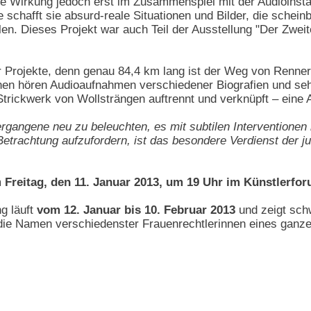
e Wirkung jedoch erst im Zusammenspiel mit der Audioinstall
 schafft sie absurd-reale Situationen und Bilder, die schein
llen. Dieses Projekt war auch Teil der Ausstellung "Der Zwe
er Projekte, denn genau 84,4 km lang ist der Weg von Renne
nen hören Audioaufnahmen verschiedener Biografien und seh
trickwerk von Wollsträngen auftrennt und verknüpft – eine 
angene neu zu beleuchten, es mit subtilen Interventionen i
trachtung aufzufordern, ist das besondere Verdienst der j
m
Freitag, den 11. Januar 2013, um 19 Uhr im Künstlerf
g läuft
vom 12. Januar bis 10. Februar 2013
und zeigt sch
ie Namen verschiedenster Frauenrechtlerinnen eines ganze