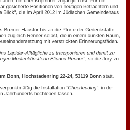
ation, die über Kopfhörer zugänglich ist. Für die
bar gesicherte Positionen von heutigen Betrachtern und
ite Blick", die im April 2012 im Jüdischen Gemeindehaus
rs Bremer Haustür bis an die Pforte der Gedenkstätte
en zugleich Renner selbst, die in einem dunklen Raum,
Auseinandersetzung mit verstrickten Erinnerungsfäden.
ns Lapidar-Alltägliche zu transponieren und damit zu
ungen Medienkünstlerin Elianna Renner"
, so die Jury zu
orum Bonn, Hochstadenring 22-24, 53119 Bonn
statt.
werpunktmäßig die Installation
"
Cheerleading
"
, in der
n Jahrhunderts hochleben lassen.