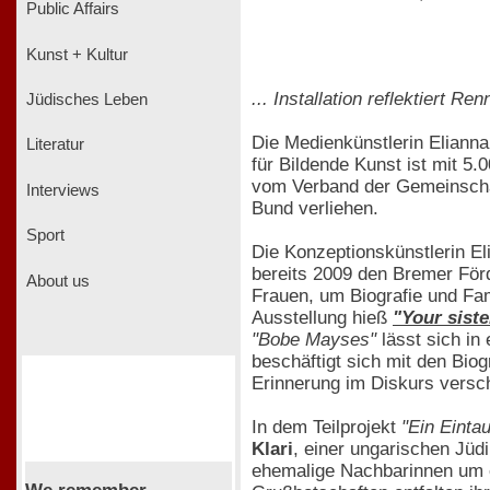
Public Affairs
Kunst + Kultur
... Installation reflektiert 
Jüdisches Leben
Die Medienkünstlerin Elianna
Literatur
für Bildende Kunst ist mit 5
vom Verband der Gemeinscha
Interviews
Bund verliehen.
Sport
Die Konzeptionskünstlerin El
bereits 2009 den Bremer Förd
About us
Frauen, um Biografie und Fam
Ausstellung hieß
"Your sist
"Bobe Mayses"
lässt sich in
beschäftigt sich mit den Biog
Erinnerung im Diskurs versch
In dem Teilprojekt
"Ein Einta
Klari
, einer ungarischen Jüd
ehemalige Nachbarinnen um ei