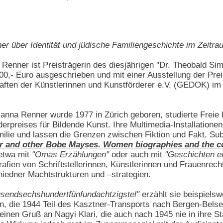
Renner über Identität und jüdische Familiengeschichte im Zeit
 Renner ist Preisträgerin des diesjährigen "Dr. Theobald S
.000,- Euro ausgeschrieben und mit einer Ausstellung der Pre
ften der Künstlerinnen und Kunstförderer e.V. (GEDOK)
ianna Renner wurde 1977 in Zürich geboren, studierte Freie
erpreises für Bildende Kunst. Ihre Multimedia-Installatione
ilie und lassen die Grenzen zwischen Fiktion und Fakt, Subj
er and other Bobe Mayses. Women biographies and the c
 etwa mit
"Omas Erzählungen"
oder auch mit
"Geschichten e
rafien von Schriftstellerinnen, Künstlerinnen und Frauenrecht
iedner Machtstrukturen und –strategien.
usendsechshundertfünfundachtzigstel"
erzählt sie beispiels
in, die 1944 Teil des Kasztner-Transports nach Bergen-Belse
nen Gruß an Nagyi Klari, die auch nach 1945 nie in ihre St