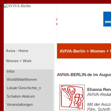
.
.
.
P
R
.
.
.
AVIVA-Berlin > Women +
Aviva - Home
Women + Work
Infos
A
V
I
V
A-BERLIN.de im Augus
WorldWideWomen
Lokale Geschichte_n
Elianna Ren
AVIVA-Redak
Schalom Aleikum
Mit der Ausze
Veranstaltungen
Film, Schrif