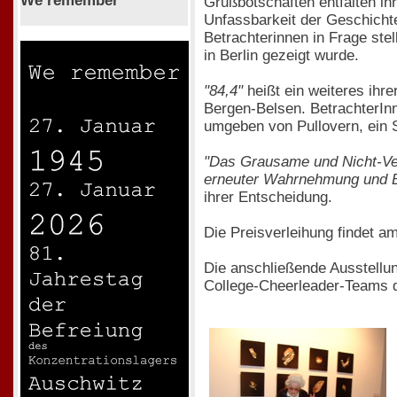
We remember
Grußbotschaften entfalten ihr
Unfassbarkeit der Geschichte
Betrachterinnen in Frage ste
in Berlin gezeigt wurde.
"84,4"
heißt ein weiteres ihr
Bergen-Belsen. BetrachterIn
umgeben von Pullovern, ein S
"Das Grausame und Nicht-Verg
erneuter Wahrnehmung und Be
ihrer Entscheidung.
Die Preisverleihung findet a
Die anschließende Ausstellun
College-Cheerleader-Teams d