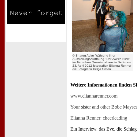
© Sharon Adler. Während ihrer
Ausstellungseröffnung "Der Zweite Blick"
im Jüdischen Gemeindehaus in Berlin am
23. April 2012 fotografiert Elianna Renner
die Fotografin Helga Simon
Weitere Informationen finden Si
www.eliannarenner.com
Your sister and other Bobe Mayse
Elianna Renner: cheerleading
Ein Interview, das Eve, die Schlag